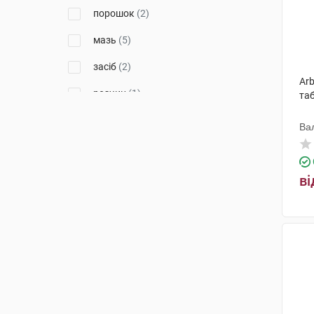
порошок
(2)
мазь
(5)
засіб
(2)
Arb
розчин
(1)
таб
краплі
(2)
Ва
спрей
(4)
крем
(4)
ві
драже
(1)
екстракт рідкий
(2)
олівець для інгаляцій
(1)
спрей для ротової порожнини
(1)