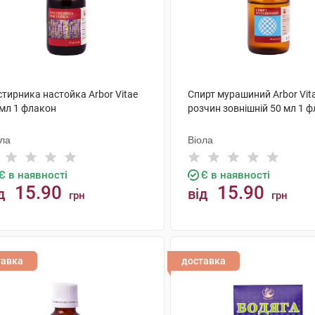
тирника настойка Arbor Vitae
Спирт мурашиний Arbor Vit
 мл 1 флакон
розчин зовнішній 50 мл 1 
ола
Віола
Є в наявності
Є в наявності
15.90
15.90
д
від
грн
грн
КУПИТИ
КУПИТИ
тавка
доставка