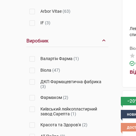
Arbor Vitae
(63)
IF
(3)
Лев
сп
Виробник
Ві
Валартін Фарма
(1)
Віола
(47)
ві
ДКП Фармацевтична фабрика
(3)
Фармаком
(2)
−20
Київський лейкопластирний
завод Сарепта
(1)
нов
Красота та Здоров'я
(2)
дос