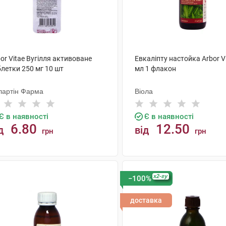
or Vitae Вугілля активоване
Евкаліпту настойка Arbor V
летки 250 мг 10 шт
мл 1 флакон
лартін Фарма
Віола
Є в наявності
Є в наявності
6.80
12.50
д
від
грн
грн
КУПИТИ
КУПИТИ
x2-гу
−100%
доставка