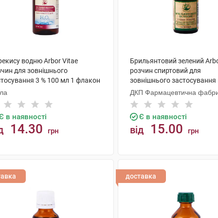
екису водню Arbor Vitae
Брильянтовий зелений Arbo
зчин для зовнішнього
розчин спиртовий для
стосування 3 % 100 мл 1 флакон
зовнішнього застосування 
мл 1 флакон
ола
ДКП Фармацевтична фабр
Є в наявності
Є в наявності
14.30
15.00
д
від
грн
грн
КУПИТИ
КУПИТИ
тавка
доставка