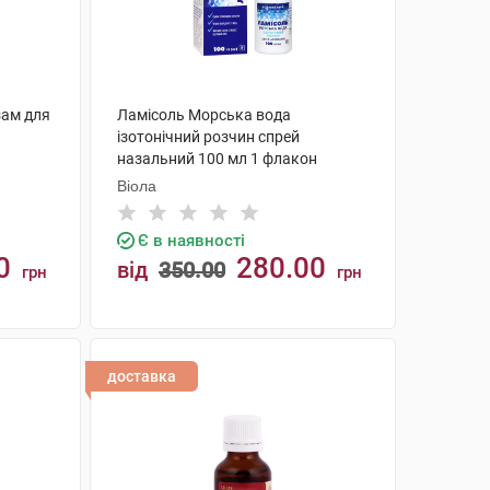
зам для
Ламісоль Морська вода
ізотонічний розчин спрей
назальний 100 мл 1 флакон
Віола
Є в наявності
0
280.00
від
350.00
грн
грн
КУПИТИ
доставка