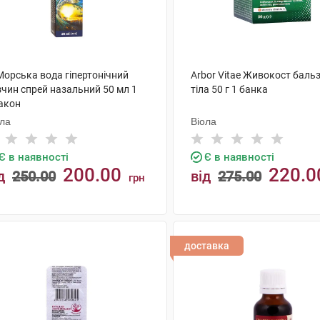
Морська вода гіпертонічний
Arbor Vitae Живокост баль
зчин спрей назальний 50 мл 1
тіла 50 г 1 банка
акон
ола
Віола
Є в наявності
Є в наявності
200.00
220.0
д
250.00
від
275.00
грн
КУПИТИ
КУПИТИ
доставка