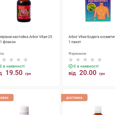
еріани настойка Arbor Vitae 25
Arbor Vitae Бодяга космети
 1 флакон
1 пакет
ола
Фармаком
Є в наявності
Є в наявності
19.50
20.00
д
від
грн
грн
КУПИТИ
КУПИТИ
тавка
доставка