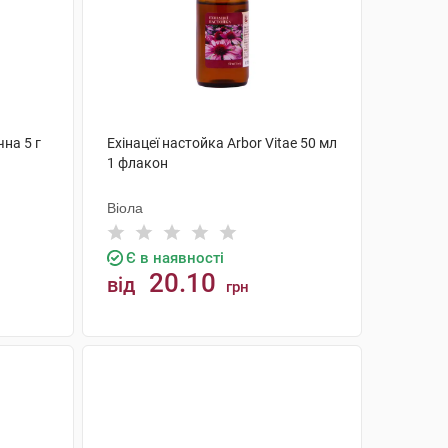
чна 5 г
Ехінацеї настойка Arbor Vitae 50 мл
1 флакон
Віола
Є в наявності
20.10
від
грн
КУПИТИ