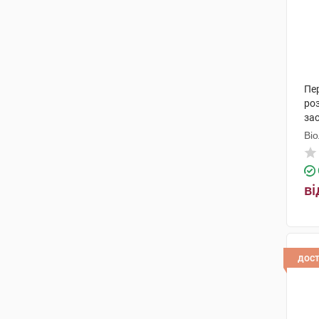
сироп
(6)
олія
(1)
масло
(1)
паста
(1)
Пер
ро
бальзам
(1)
за
Ві
льодяники
(2)
спрей назальний
(2)
ві
дос