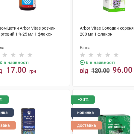
оміцетин Arbor Vitae розчин
Arbor Vitae Солодки кореня
иртовий 1 % 25 мл 1 флакон
200 мл 1 флакон
ола
Віола
Є в наявності
Є в наявності
17.00
96.00
д
від
120.00
грн
КУПИТИ
КУПИТИ
%
−20%
инка
новинка
тавка
доставка