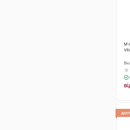
М`я
Vit
Ві
ві
дос