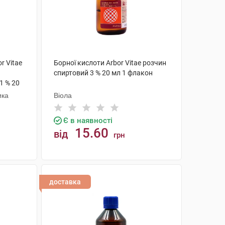
r Vitae
Борної кислоти Arbor Vitae розчин
спиртовий 3 % 20 мл 1 флакон
1 % 20
ика
Віола
Є в наявності
15.60
від
грн
КУПИТИ
доставка