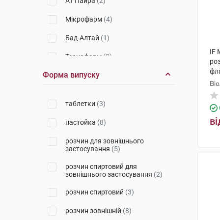
АТ Пайра
(2)
Мікрофарм
(4)
Бад-Алтай
(1)
IF 
Тернофарм
(2)
ро
фл
Форма випуску
Вітаміни
(1)
Ві
Сантья Ельжбета
(1)
таблетки
(3)
Польфарма
(1)
ві
настойка
(8)
розчин для зовнішнього
застосування
(5)
розчин спиртовий для
зовнішнього застосування
(2)
розчин спиртовий
(3)
розчин зовнішній
(8)