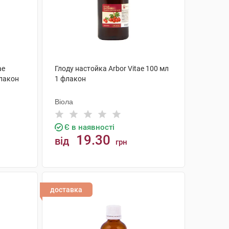
ae
Глоду настойка Arbor Vitae 100 мл
флакон
1 флакон
Віола
Є в наявності
19.30
від
грн
КУПИТИ
доставка