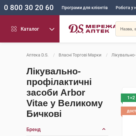
0 800 30 20 60
Програми для клієнтів
Робота у 
Каталог
Аптека D.S.
Власні Торгові Марки
Лікувально-
Лікувально-
профілактичні
засоби Arbor
1=2
Vitae у Великому
дос
Бичкові
Бренд