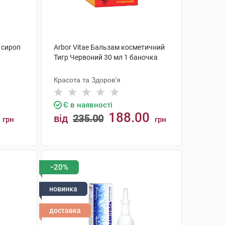
 сироп
Arbor Vitae Бальзам косметичний
Тигр Червоний 30 мл 1 баночка
Красота та Здоров'я
Є в наявності
188.00
від
235.00
грн
грн
КУПИТИ
−20%
новинка
доставка