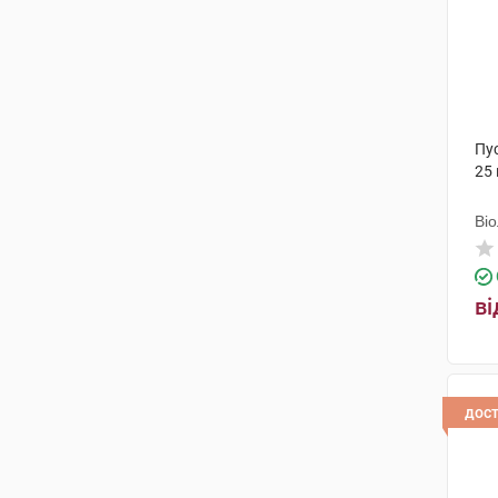
Пус
25
Ві
ві
дос