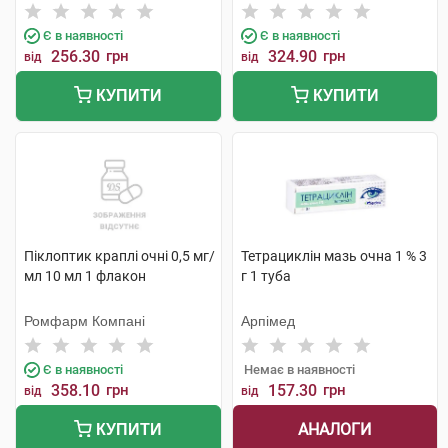
Є в наявності
Є в наявності
256.30
грн
324.90
грн
від
від
КУПИТИ
КУПИТИ
Піклоптик краплі очні 0,5 мг/
Тетрациклін мазь очна 1 % 3
мл 10 мл 1 флакон
г 1 туба
Ромфарм Компані
Арпімед
Є в наявності
Немає в наявності
358.10
грн
157.30
грн
від
від
АНАЛОГИ
КУПИТИ