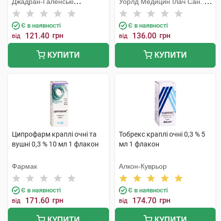
Джадран-Галенські
Уорлд Медицин Ілач Сан. Ве
Лабораторій
Тідж
Є в наявності
Є в наявності
121.40
грн
136.00
грн
від
від
КУПИТИ
КУПИТИ
Ципрофарм краплі очні та
Тобрекс краплі очні 0,3 % 5
вушні 0,3 % 10 мл 1 флакон
мл 1 флакон
Фармак
Алкон-Куврьор
Є в наявності
Є в наявності
171.60
грн
174.70
грн
від
від
КУПИТИ
КУПИТИ