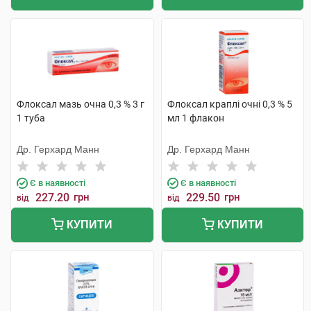
Флоксал мазь очна 0,3 % 3 г
Флоксал краплі очні 0,3 % 5
1 туба
мл 1 флакон
Др. Герхард Манн
Др. Герхард Манн
Є в наявності
Є в наявності
227.20
грн
229.50
грн
від
від
КУПИТИ
КУПИТИ