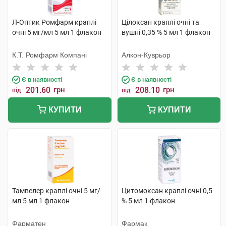
Л-Оптик Ромфарм краплі
Цілоксан краплі очні та
очні 5 мг/мл 5 мл 1 флакон
вушні 0,35 % 5 мл 1 флакон
К.Т. Ромфарм Компані
Алкон-Куврьор
Є в наявності
Є в наявності
201.60
грн
208.10
грн
від
від
КУПИТИ
КУПИТИ
Тамвелер краплі очні 5 мг/
Цитомоксан краплі очні 0,5
мл 5 мл 1 флакон
% 5 мл 1 флакон
Фарматен
Фармак