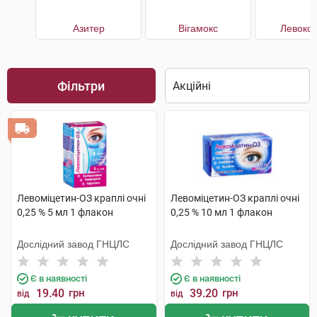
Азитер
Вігамокс
Левокс
Фільтри
Левоміцетин-ОЗ краплі очні
Левоміцетин-ОЗ краплі очні
0,25 % 5 мл 1 флакон
0,25 % 10 мл 1 флакон
Дослідний завод ГНЦЛС
Дослідний завод ГНЦЛС
Є в наявності
Є в наявності
19.40
грн
39.20
грн
від
від