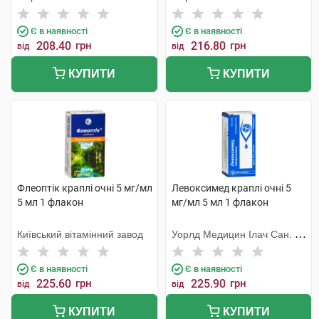
Є в наявності
Є в наявності
208.40
грн
216.80
грн
від
від
КУПИТИ
КУПИТИ
Флеоптік краплі очні 5 мг/мл
Левоксимед краплі очні 5
5 мл 1 флакон
мг/мл 5 мл 1 флакон
Київський вітамінний завод
Уорлд Медицин Ілач Сан. Ве
Тідж
Є в наявності
Є в наявності
225.60
грн
225.90
грн
від
від
КУПИТИ
КУПИТИ