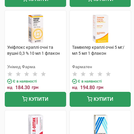
Уніфлокс краплі очні та
Тамвелер краплі очні 5 мг/
вушні 0,3 % 10 мл 1 флакон
мл 5 мл 1 флакон
Унімед Фарма
Фарматен
Є в наявності
Є в наявності
184.30
грн
194.80
грн
від
від
КУПИТИ
КУПИТИ