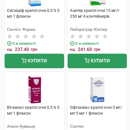
Сигніцеф краплі очні 0,5 % 5
Азитер краплі очні 15 мг/г
мл 1 флакон
250 мг 6 контейнерів
Сентісс Фарма
Лаборатуар Юнітер
Є в наявності
Є в наявності
237.40
грн
241.60
грн
від
від
КУПИТИ
КУПИТИ
Вігамокс краплі очні 0,5 % 5
Офтаквікс краплі очні 5 мг/
мл 1 флакон
мл 5 мл 1 флакон
Алкон-Куврьор
Сантен