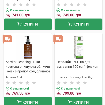
Є в наявності
Є в наявності
741.00
грн
745.00
грн
від
від
КУПИТИ
КУПИТИ
Apivita Cleansing Пінка
Перолайт 1% Піна для
кремова очищуюча обличчя
вмивання 100 мл 1 флакон
і очей з прополісом, оливою і
лавандою 200 мл 1 флакон
Апівіта С.А.
Елегант Космед Пвт.Лтд.
Є в наявності
Є в наявності
769.50
грн
799.00
грн
від
від
КУПИТИ
КУПИТИ