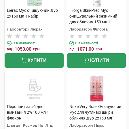
Lierac Мус очищуючий Дуо
Filorga Skin-Prep Мус
2х150 мл 1 набір
очищувальний ензимний
для обличчя 150 мл 1
флакон
Лабораторії Лієрак
Лабораторії Філорга
Є в наявності
Є в наявності
1053.00
грн
1071.00
грн
від
від
КУПИТИ
КУПИТИ
Перолайт засіб для
Nuxe Very Rose Очищуючий
вмивання 2% 100 мл 1
мус для чутливої шкіри
флакон
обличчя Дуо 2x150 мл 1
набір
Елегант Космед Пвт.Лтд.
Лабораторія Нюкс