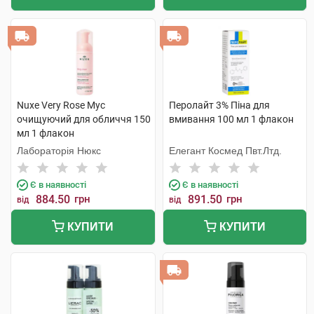
Nuxe Very Rose Мус
Перолайт 3% Піна для
очищуючий для обличчя 150
вмивання 100 мл 1 флакон
мл 1 флакон
Лабораторія Нюкс
Елегант Космед Пвт.Лтд.
Є в наявності
Є в наявності
884.50
грн
891.50
грн
від
від
КУПИТИ
КУПИТИ