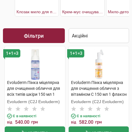
Клозак мило для проблемної шкіри
Крем-мус очищувальний Шипшина та Червоні водорості для обличчя
Фільтри
1+1=3
1+1=3
Evoluderm Пінка міцелярна
Evoluderm Пінка міцелярна
для очищення обличчя для
для очищення обличчя з
всіх типів шкіри 150 мл 1
вітаміном C 150 мл 1 флакон
флакон
Evoluderm (C2J Evoluderm)
Evoluderm (C2J Evoluderm)
Є в наявності
Є в наявності
540.00
грн
582.00
грн
від
від