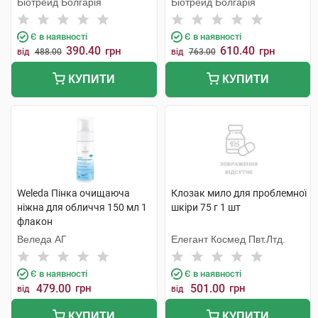
Біотрейд Болгарія
Біотрейд Болгарія
порами 150 мл 1 флакон
Є в наявності
Є в наявності
390.40
610.40
грн
грн
від
488.00
від
763.00
КУПИТИ
КУПИТИ
Weleda Пінка очищаюча
Клозак мило для проблемної
ніжна для обличчя 150 мл 1
шкіри 75 г 1 шт
флакон
Веледа АГ
Елегант Космед Пвт.Лтд.
Є в наявності
Є в наявності
479.00
грн
501.00
грн
від
від
КУПИТИ
КУПИТИ