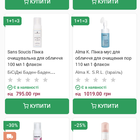
КУПИТИ
КУПИТИ
1+1=3
1+1=3
Sans Soucis Пінка
Alma K. Пінка-мус для
очищувальна для обличчя
обличчя для очищення пор
100 мл 1 флакон
110 мл 1 флакон
БіСіДжі Баден-Баден
Alma K. S.R.L. (Ізраїль)
Косметікс Груп Гмбх
Є в наявності
Є в наявності
795.00
грн
1019.00
грн
від
від
КУПИТИ
КУПИТИ
−30%
−25%