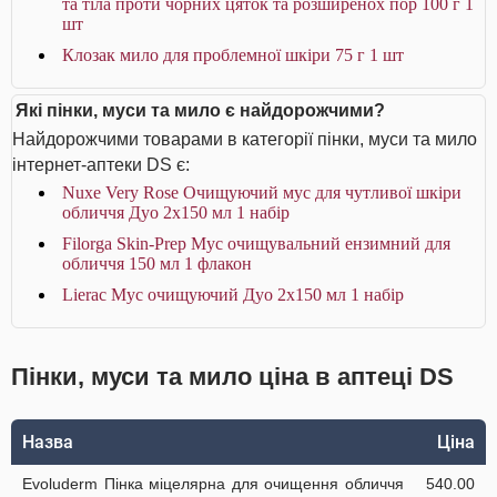
та тіла проти чорних цяток та розширенох пор 100 г 1
шт
Клозак мило для проблемної шкіри 75 г 1 шт
Які пінки, муси та мило є найдорожчими?
Найдорожчими товарами в категорії пінки, муси та мило
інтернет-аптеки DS є:
Nuxe Very Rose Очищуючий мус для чутливої шкіри
обличчя Дуо 2x150 мл 1 набір
Filorga Skin-Prep Мус очищувальний ензимний для
обличчя 150 мл 1 флакон
Lierac Мус очищуючий Дуо 2х150 мл 1 набір
Пінки, муси та мило ціна в аптеці DS
Назва
Ціна
Evoluderm Пінка міцелярна для очищення обличчя
540.00