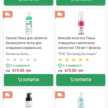
CeraVe Пінка для обличчя
Biotrade Acne Out Пінка
балансуюча легка для
очищуюча з молочною
очищення нормальної,
кислотою 150 мл 1 флакон
комбінованої та чутливої
Косметік Актів
ТОВ "Біотрейд Болгарія"
шкіри 148 мл 1 флакон
Інтернаціональ
Є в наявності
Є в наявності
619.00
грн
675.00
грн
від
від
КУПИТИ
КУПИТИ