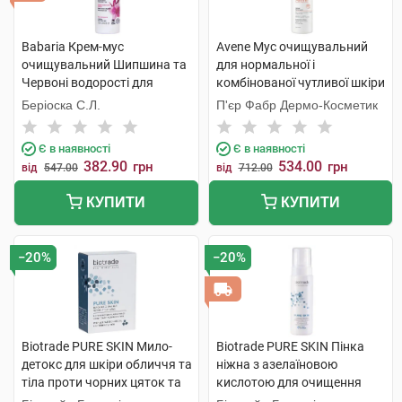
Babaria Крем-мус
Avene Мус очищувальний
очищувальний Шипшина та
для нормальної і
Червоні водорості для
комбінованої чутливої шкіри
обличчя 150 мл 1 флакон
150 мл 1 флакон
Беріоска С.Л.
П'єр Фабр Дермо-Косметик
Є в наявності
Є в наявності
382.90
534.00
грн
грн
від
547.00
від
712.00
КУПИТИ
КУПИТИ
−20%
−20%
Biotrade PURE SKIN Мило-
Biotrade PURE SKIN Пінка
детокс для шкіри обличчя та
ніжна з азелаїновою
тіла проти чорних цяток та
кислотою для очищення
розширенох пор 100 г 1 шт
шкіри з розширеними