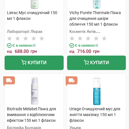
Lierac Мус очищуючий 150
Vichy Purete Thermale Пінка
мл 1 флакон
для очищення шкіри
обличчя 150 мл 1 флакон
Лабораторії Лієрак
Косметік Актів
Інтернаціональ
Є в наявності
Є в наявності
688.00
грн
716.00
грн
від
від
КУПИТИ
КУПИТИ
Biotrade Melabel Пінка для
Uriage Очищуючий мус для
вмивання з відбілюючим
зняття макіяжу 150 мл 1
ефектом 150 мл 1 флакон
флакон
Біотрейд Болгарія
Урьяж