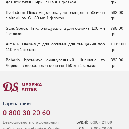
для всіх типів шкіри 150 мл 1 флакон
грн
Evoluderm Пінка міцелярна для очищення обличчя
582.00
з вітаміном C 150 мл 1 флакон
грн
Sans Soucis Пінка очищувальна для обличчя 100 мл
795.00
1 флакон
грн
Alma K. Пінка-мус для обличчя для очищення пор
1019.00
110 мл 1 флакон
грн
Babaria Крем-мус очищувальний Шипшина та
382.90
Червоні водорості для обличчя 150 мл 1 флакон
грн
Гаряча лінія
0 800 30 20 60
Безкоштовно зі стаціонарних і
Будні:
8:00 - 21:00
мобільних телефонів в Україні
Сб:
9:00 - 20:00