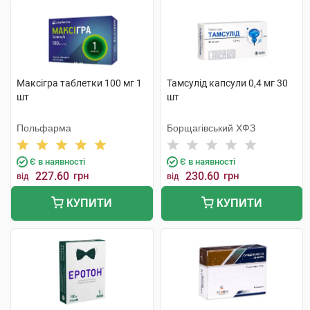
Максігра таблетки 100 мг 1
Тамсулід капсули 0,4 мг 30
шт
шт
Польфарма
Борщагівський ХФЗ
Є в наявності
Є в наявності
227.60
грн
230.60
грн
від
від
КУПИТИ
КУПИТИ