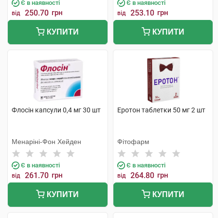
Є в наявності
Є в наявності
250.70
грн
253.10
грн
від
від
КУПИТИ
КУПИТИ
Флосін капсули 0,4 мг 30 шт
Еротон таблетки 50 мг 2 шт
Менаріні-Фон Хейден
Фітофарм
Є в наявності
Є в наявності
261.70
грн
264.80
грн
від
від
КУПИТИ
КУПИТИ