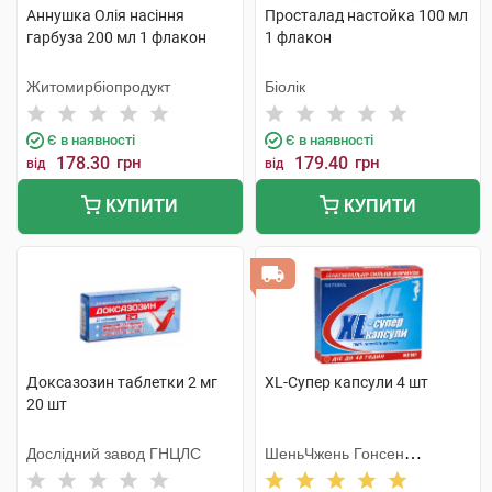
Аннушка Олія насіння
Просталад настойка 100 мл
гарбуза 200 мл 1 флакон
1 флакон
Житомирбіопродукт
Біолік
Є в наявності
Є в наявності
178.30
грн
179.40
грн
від
від
КУПИТИ
КУПИТИ
Доксазозин таблетки 2 мг
XL-Супер капсули 4 шт
20 шт
Дослідний завод ГНЦЛС
ШеньЧжень Гонсен
Байоледжі Індастрі Ко. Лтд