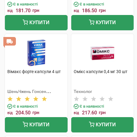
Є в наявності
Є в наявності
181.70
грн
186.50
грн
від
від
КУПИТИ
КУПИТИ
Вімакс форте капсули 4 шт
Омікс капсули 0,4 мг 30 шт
ШеньЧжень Гонсен
Технолог
Байоледжі Індастрі Ко. Лтд
Є в наявності
Є в наявності
204.50
грн
217.60
грн
від
від
КУПИТИ
КУПИТИ