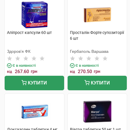
Апіпрост капсули 60 шт
Просталін Форте супозиторії
6 шт
Здоров'я ФК
Гербаполь Варшава
Є в наявності
Є в наявності
267.60
грн
270.50
грн
від
від
КУПИТИ
КУПИТИ
Доксазозин таблетки 4 мг
Віагра таблетки 50 мг 1 шт