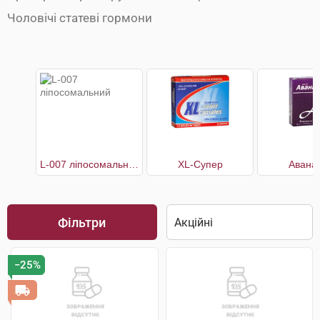
Чоловічі статеві гормони
L-007 ліпосомальний
XL-Супер
Авана
Фільтри
−25%