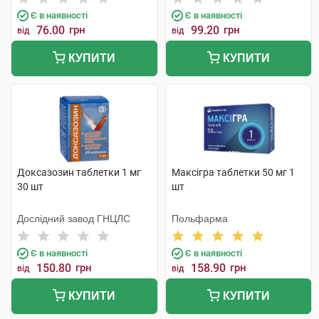
Є в наявності
Є в наявності
76.00
грн
99.20
грн
від
від
КУПИТИ
КУПИТИ
Доксазозин таблетки 1 мг
Максігра таблетки 50 мг 1
30 шт
шт
Дослідний завод ГНЦЛС
Польфарма
Є в наявності
Є в наявності
150.80
грн
158.90
грн
від
від
КУПИТИ
КУПИТИ