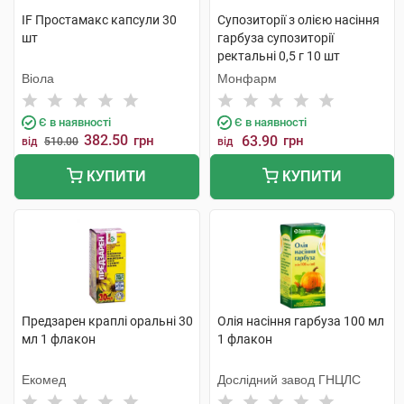
IF Простамакс капсули 30
Супозиторії з олією насіння
шт
гарбуза супозиторії
ректальні 0,5 г 10 шт
Віола
Монфарм
Є в наявності
Є в наявності
382.50
грн
63.90
грн
від
510.00
від
КУПИТИ
КУПИТИ
Предзарен краплі оральні 30
Олія насіння гарбуза 100 мл
мл 1 флакон
1 флакон
Екомед
Дослідний завод ГНЦЛС