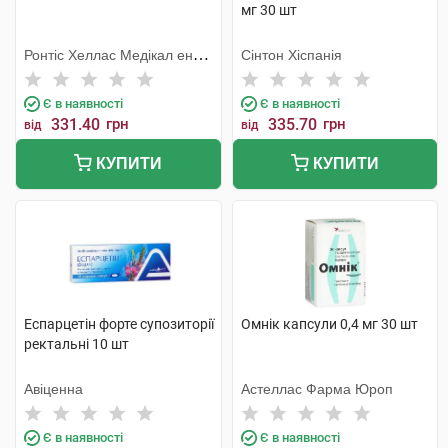
мг 30 шт
Ронтіс Хеллас Медікал енд
Сінтон Хіспанія
Фармасьютікал Продактс
С.А.
Є в наявності
Є в наявності
331.40
грн
335.70
грн
від
від
КУПИТИ
КУПИТИ
Еспарцетін форте супозиторії
Омнік капсули 0,4 мг 30 шт
ректальні 10 шт
Авіценна
Астеллас Фарма Юроп
Є в наявності
Є в наявності