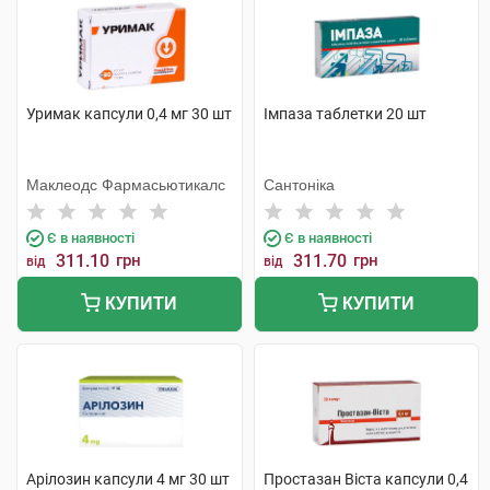
Уримак капсули 0,4 мг 30 шт
Імпаза таблетки 20 шт
Маклеодс Фармасьютикалс
Сантоніка
Є в наявності
Є в наявності
311.10
грн
311.70
грн
від
від
КУПИТИ
КУПИТИ
Арілозин капсули 4 мг 30 шт
Простазан Віста капсули 0,4