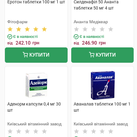
Еротон таблетки 100 мг 1 шт
Силденафіл 50 Ананта
таблетки 50 мг 4 шт
Фітофарм
Ананта Медікеар
Є в наявності
Є в наявності
242.10
грн
246.90
грн
від
від
КУПИТИ
КУПИТИ
Аденорм капсули 0,4 мг 30
Аваналав таблетки 100 мг 1
шт
шт
Київський вітамінний завод
Київський вітамінний завод