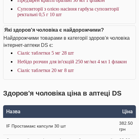
Предзарен краплі оральні 30 мл 1 флакон
Супозиторії з олією насіння гарбуза супозиторії
ректальні 0,5 г 10 шт
Які здоров'я чоловіка є найдорожчими?
Найдорожчими товарами в категорії здоров'я чоловіка
інтернет-аптеки DS є:
Сіаліс таблетки 5 мг 28 шт
Небідо розчин для ін'єкцій 250 мг/мл 4 мл 1 флакон
Сіаліс таблетки 20 мг 8 шт
Здоров'я чоловіка ціна в аптеці DS
Назва
Ціна
382.50
IF Простамакс капсули 30 шт
грн