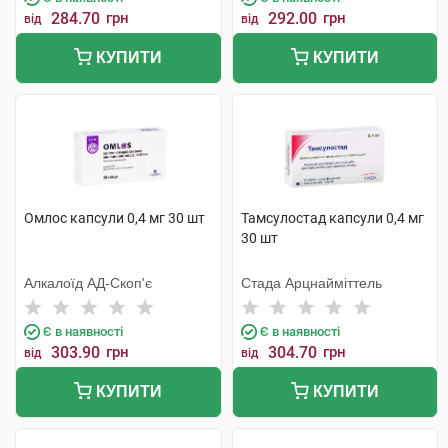
284.70
грн
292.00
грн
від
від
КУПИТИ
КУПИТИ
Омлос капсули 0,4 мг 30 шт
Тамсулостад капсули 0,4 мг
30 шт
Алкалоїд АД-Скоп'є
Стада Арцнайміттель
Є в наявності
Є в наявності
303.90
грн
304.70
грн
від
від
КУПИТИ
КУПИТИ