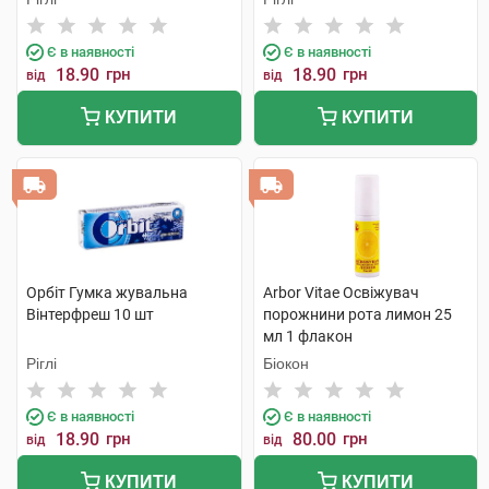
Є в наявності
Є в наявності
18.90
грн
18.90
грн
від
від
КУПИТИ
КУПИТИ
Орбіт Гумка жувальна
Arbor Vitae Освіжувач
Вінтерфреш 10 шт
порожнини рота лимон 25
мл 1 флакон
Ріглі
Біокон
Є в наявності
Є в наявності
18.90
грн
80.00
грн
від
від
КУПИТИ
КУПИТИ