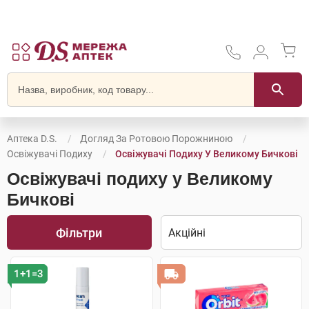
Аптека D.S.
Догляд За Ротовою Порожниною
Освіжувачі Подиху
Освіжувачі Подиху У Великому Бичкові
Освіжувачі подиху у Великому
Бичкові
Фільтри
1+1=3