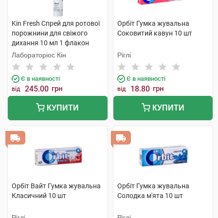
Kin Fresh Спрей для ротової
Орбіт Гумка жувальна
порожнини для свіжого
Соковитий кавун 10 шт
дихання 10 мл 1 флакон
Лабораторіос Кін
Ріглі
Є в наявності
Є в наявності
245.00
грн
18.80
грн
від
від
КУПИТИ
КУПИТИ
Орбіт Вайт Гумка жувальна
Орбіт Гумка жувальна
Класичний 10 шт
Солодка м'ята 10 шт
Ріглі
Ріглі