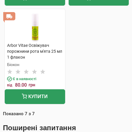
Arbor Vitae Освіжувач
порожнини рота м'ята 25 мл
1 флакон
Біокон
Є в наявності
80.00
грн
від
КУПИТИ
Показано
7
з
7
Поширені запитання