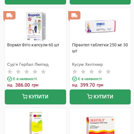
Ворміл Фіто капсули 60 шт
Пірантел таблетки 250 мг 30
шт
Сур'я Гербал Лімітед
Кусум Хелтхкер
Є в наявності
Є в наявності
386.00
грн
399.70
грн
від
від
КУПИТИ
КУПИТИ