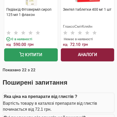
Педіакід Фітоверміл сироп
Зентел таблетки 400 мг 1 шт
125 мл 1 флакон
ГлаксоСмітКляйн
Є в наявності
Немає в наявності
590.00
грн
72.10
грн
від
від
АНАЛОГИ
КУПИТИ
Показано
22
з
22
Поширені запитання
Яка ціна на препарати від глистів ?
Вартість товару в каталозі препарати від глистів
починається від 72.1 грн.