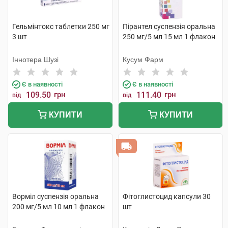
Гельмінтокс таблетки 250 мг
Пірантел суспензія оральна
3 шт
250 мг/5 мл 15 мл 1 флакон
Іннотера Шузі
Кусум Фарм
Є в наявності
Є в наявності
109.50
грн
111.40
грн
від
від
КУПИТИ
КУПИТИ
Ворміл суспензія оральна
Фітоглистоцид капсули 30
200 мг/5 мл 10 мл 1 флакон
шт