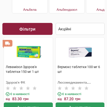
Альбела
Альбендазол
Альда
Фільтри
Левамізол Здоров'я
Вермокс таблетки 100 мг 6
таблетки 150 мг 1 шт
шт
Здоров'я ФК
Люсомедикамента
Сосьєдаде Текніка
Фармацеутика
Є в наявності
Є в наявності
83.30
грн
87.20
грн
від
від