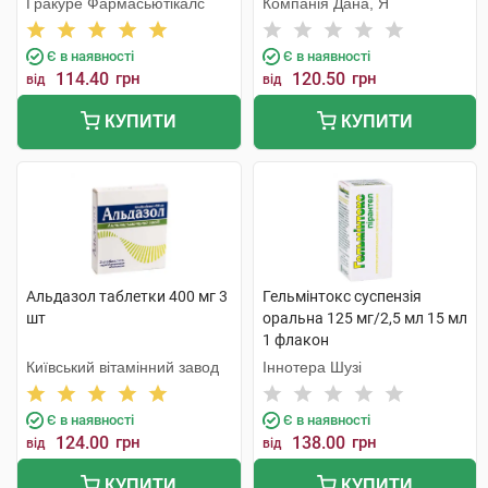
Гракуре Фармасьютікалс
Компанія Дана, Я
Є в наявності
Є в наявності
114.40
грн
120.50
грн
від
від
КУПИТИ
КУПИТИ
Альдазол таблетки 400 мг 3
Гельмінтокс суспензія
шт
оральна 125 мг/2,5 мл 15 мл
1 флакон
Київський вітамінний завод
Іннотера Шузі
Є в наявності
Є в наявності
124.00
грн
138.00
грн
від
від
КУПИТИ
КУПИТИ