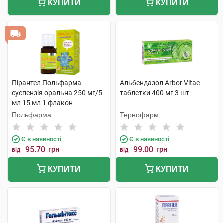
КУПИТИ
КУПИТИ
Пірантел Польфарма
Альбендазол Arbor Vitae
суспензія оральна 250 мг/5
таблетки 400 мг 3 шт
мл 15 мл 1 флакон
Польфарма
Тернофарм
Є в наявності
Є в наявності
95.70
грн
99.00
грн
від
від
КУПИТИ
КУПИТИ