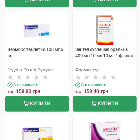
Вермокс таблетки 100 мг 6
Зентел суспензія оральна
шт
400 мг/10 мл 10 мл 1 флакон
Гедеон Ріхтер Румунія
Фармаклер
Є в наявності
Є в наявності
158.80
грн
159.40
грн
від
від
КУПИТИ
КУПИТИ