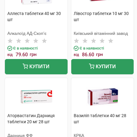
Аллеста таблетки 40 мг 30
Лівостор таблетки 10 мг 30
шт
шт
Алкалоїд АД-Скоп'є
Київський вітамінний завод
Є в наявності
Є в наявності
79.60
грн
86.60
грн
від
від
КУПИТИ
КУПИТИ
Аторвастатин Дарниця
Вазиліп таблетки 40 мг 28
таблетки 20 мг 28 шт
шт
Дарниця ФФ
КРКА