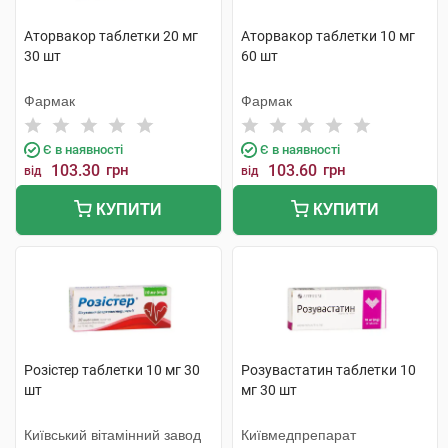
Аторвакор таблетки 20 мг
Аторвакор таблетки 10 мг
30 шт
60 шт
Фармак
Фармак
Є в наявності
Є в наявності
103.30
грн
103.60
грн
від
від
КУПИТИ
КУПИТИ
Розістер таблетки 10 мг 30
Розувастатин таблетки 10
шт
мг 30 шт
Київський вітамінний завод
Київмедпрепарат