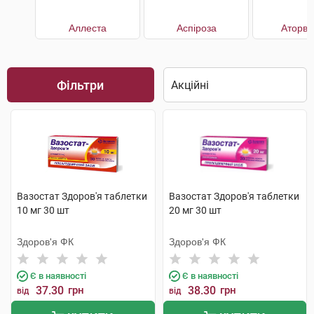
Аллеста
Аспіроза
Аторва
Фільтри
Вазостат Здоров'я таблетки
Вазостат Здоров'я таблетки
10 мг 30 шт
20 мг 30 шт
Здоров'я ФК
Здоров'я ФК
Є в наявності
Є в наявності
37.30
грн
38.30
грн
від
від