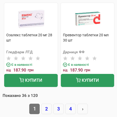
Озалекс таблетки 20 мг 28
Превентор таблетки 20 мл
шт
30 шт
Гледфарм ЛТД
Дарниця ФФ
Є в наявності
Є в наявності
187.90
грн
187.90
грн
від
від
КУПИТИ
КУПИТИ
Показано
36
з
120
1
2
3
4
›