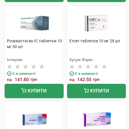
Розувастатин ІС таблетки 10
Етсет таблетки 10 мг 28 шт
мг 30 шт
Інтерхім
Кусум Фарм
Є в наявності
Є в наявності
141.80
грн
142.50
грн
від
від
КУПИТИ
КУПИТИ