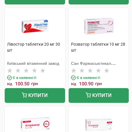
Лівостор таблетки 20 мг 30
Розватор таблетки 10 мг 28
шт
шт
Київський вітамінний завод
Сан Фармасьютикал
Індастріз
Є в наявності
Є в наявності
100.50
грн
100.90
грн
від
від
КУПИТИ
КУПИТИ