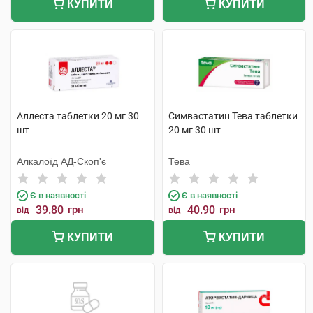
КУПИТИ
КУПИТИ
Аллеста таблетки 20 мг 30
Симвастатин Тева таблетки
шт
20 мг 30 шт
Алкалоїд АД-Скоп'є
Тева
Є в наявності
Є в наявності
39.80
грн
40.90
грн
від
від
КУПИТИ
КУПИТИ