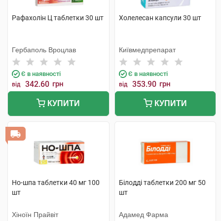
Рафахолін Ц таблетки 30 шт
Холелесан капсули 30 шт
Гербаполь Вроцлав
Київмедпрепарат
Є в наявності
Є в наявності
342.60
грн
353.90
грн
від
від
КУПИТИ
КУПИТИ
Но-шпа таблетки 40 мг 100
Білодді таблетки 200 мг 50
шт
шт
Хіноїн Прайвіт
Адамед Фарма