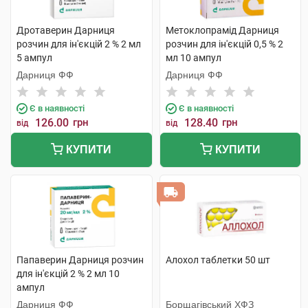
Дротаверин Дарниця
Метоклопрамід Дарниця
розчин для ін'єкцій 2 % 2 мл
розчин для ін'єкцій 0,5 % 2
5 ампул
мл 10 ампул
Дарниця ФФ
Дарниця ФФ
Є в наявності
Є в наявності
126.00
грн
128.40
грн
від
від
КУПИТИ
КУПИТИ
Папаверин Дарниця розчин
Алохол таблетки 50 шт
для ін'єкцій 2 % 2 мл 10
ампул
Дарниця ФФ
Борщагівський ХФЗ