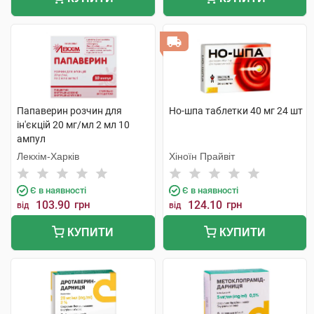
Папаверин розчин для
Но-шпа таблетки 40 мг 24 шт
ін'єкцій 20 мг/мл 2 мл 10
ампул
Лекхім-Харків
Хіноїн Прайвіт
Є в наявності
Є в наявності
103.90
грн
124.10
грн
від
від
КУПИТИ
КУПИТИ