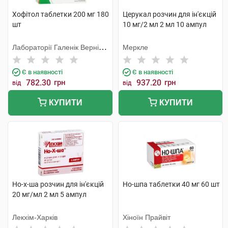
Хофітол таблетки 200 мг 180
Церукал розчин для ін'єкцій
шт
10 мг/2 мл 2 мл 10 ампул
Лабораторії Галенік Вернін/
Меркле
Франція
Є в наявності
Є в наявності
782.30
грн
937.20
грн
від
від
КУПИТИ
КУПИТИ
Но-х-ша розчин для ін'єкцій
Но-шпа таблетки 40 мг 60 шт
20 мг/мл 2 мл 5 ампул
Лекхім-Харків
Хіноїн Прайвіт