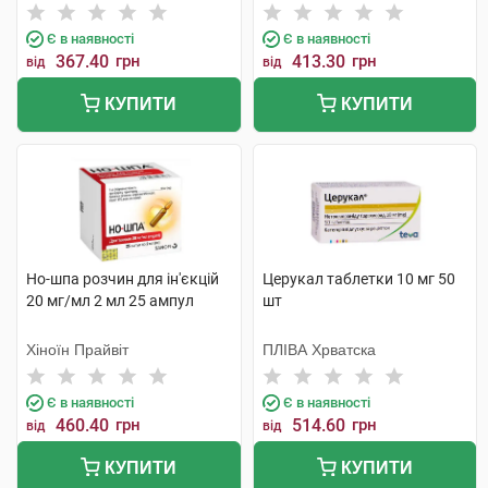
Є в наявності
Є в наявності
367.40
грн
413.30
грн
від
від
КУПИТИ
КУПИТИ
Но-шпа розчин для ін'єкцій
Церукал таблетки 10 мг 50
20 мг/мл 2 мл 25 ампул
шт
Хіноїн Прайвіт
ПЛІВА Хрватска
Є в наявності
Є в наявності
460.40
грн
514.60
грн
від
від
КУПИТИ
КУПИТИ