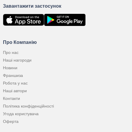
Завантажити застосунок
Про Компанію
Про нас
Наші нагороди
Новини
Франшиза
Робота у нас
Наші автори
Контакти
Політика конфіденційності
Угода користувача
Оферта