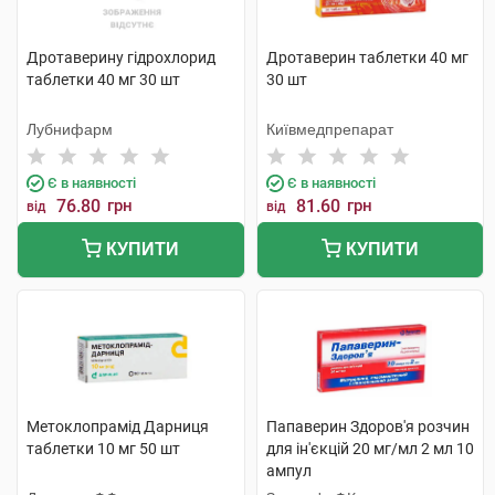
Дротаверину гідрохлорид
Дротаверин таблетки 40 мг
таблетки 40 мг 30 шт
30 шт
Лубнифарм
Київмедпрепарат
Є в наявності
Є в наявності
76.80
грн
81.60
грн
від
від
КУПИТИ
КУПИТИ
Метоклопрамід Дарниця
Папаверин Здоров'я розчин
таблетки 10 мг 50 шт
для ін'єкцій 20 мг/мл 2 мл 10
ампул