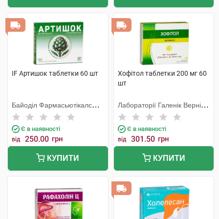
IF Артишок таблетки 60 шт
Хофітол таблетки 200 мг 60
шт
Байоділ Фармасьютікалс
Лабораторії Галенік Вернін/
ЛТД, Індія
Франція
Є в наявності
Є в наявності
250.00
грн
301.50
грн
від
від
КУПИТИ
КУПИТИ