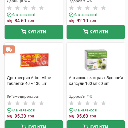
Дарниця ФФ
Здоров'я ФК
Є в наявності
Є в наявності
84.60
грн
92.10
грн
від
від
КУПИТИ
КУПИТИ
Дротаверин Arbor Vitae
Артишока екстракт Здоров'я
таблетки 40 мг 30 шт
капсули 100 мг 60 шт
Київмедпрепарат
Здоров'я ФК
Є в наявності
Є в наявності
95.30
грн
95.60
грн
від
від
КУПИТИ
КУПИТИ