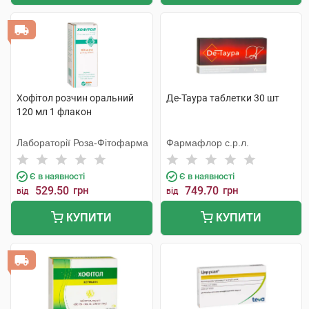
Хофітол розчин оральний
Де-Таура таблетки 30 шт
120 мл 1 флакон
Лабораторії Роза-Фітофарма
Фармафлор с.р.л.
Є в наявності
Є в наявності
529.50
грн
749.70
грн
від
від
КУПИТИ
КУПИТИ