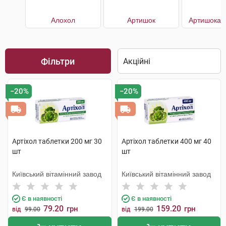
Алохол
Артишок
Артишока е
Фільтри
−20%
−20%
Артіхол таблетки 200 мг 30
Артіхол таблетки 400 мг 40
шт
шт
Київський вітамінний завод
Київський вітамінний завод
Є в наявності
Є в наявності
79.20
159.20
грн
грн
від
99.00
від
199.00