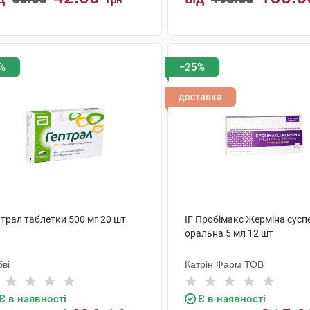
грн
КУПИТИ
КУПИТИ
%
−25%
доставка
трал таблетки 500 мг 20 шт
IF Пробімакс Жерміна сусп
оральна 5 мл 12 шт
ві
Катрін Фарм ТОВ
Є в наявності
Є в наявності