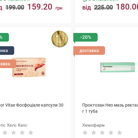
159.20
180.0
д
199.00
від
225.00
грн
КУПИТИ
КУПИТИ
%
−20%
инка
доставка
тавка
or Vitae Фосфоціале капсули 30
Проктозан Нео мазь ректа
г 1 туба
тіс Хелс Капс
Хемофарм