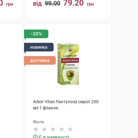
0
79.20
від
99.00
грн
грн
КУПИТИ
−20%
новинка
доставка
Arbor Vitae Лактулоза сироп 200
мл 1 флакон
Віола
Є в наявності