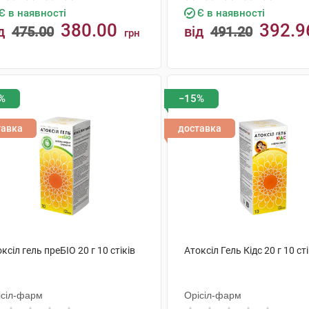
Є в наявності
Є в наявності
380.00
392.9
д
475.00
від
491.20
грн
КУПИТИ
КУПИТИ
%
−15%
тавка
доставка
ксіл гель преБІО 20 г 10 стіків
Атоксіл Гель Кідс 20 г 10 сті
ісіл-фарм
Орісіл-фарм