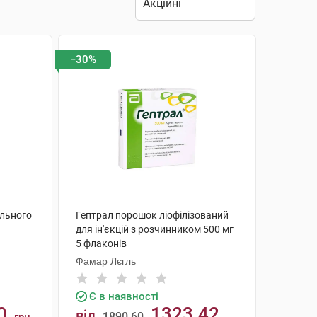
−30%
льного
Гептрал порошок ліофілізований
для ін'єкцій з розчинником 500 мг
5 флаконів
Фамар Лєгль
Є в наявності
0
1323.42
від
1890.60