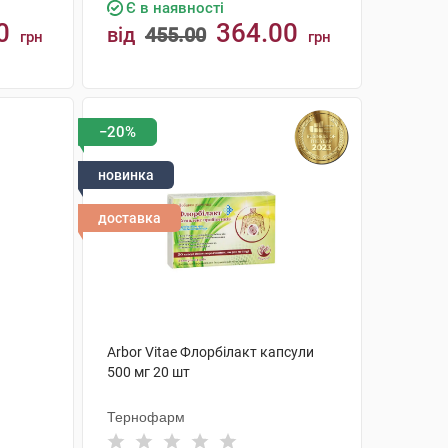
Є в наявності
0
364.00
від
455.00
грн
грн
КУПИТИ
−20%
новинка
доставка
Arbor Vitae Флорбілакт капсули
500 мг 20 шт
Тернофарм