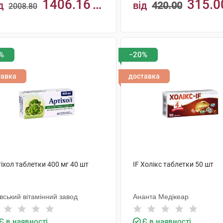
1406.16
315.0
д
від
420.00
2008.80
н
КУПИТИ
КУПИТИ
%
−20%
тавка
доставка
іхол таблетки 400 мг 40 шт
IF Холікс таблетки 50 шт
вський вітамінний завод
Ананта Медікеар
Є в наявності
Є в наявності