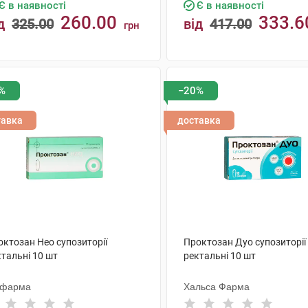
Є в наявності
Є в наявності
260.00
333.6
д
325.00
від
417.00
грн
КУПИТИ
КУПИТИ
%
−20%
тавка
доставка
октозан Нео супозиторії
Проктозан Дуо супозиторії
тальні 10 шт
ректальні 10 шт
офарма
Хальса Фарма