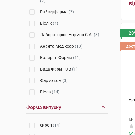
(7)
ві
Лужанська
(1)
Препарати при хворобі Крона
Райсерфарма
(2)
гр
Аннушка
(2)
Проносні препарати (при
Біолік
(4)
закрепах)
Свалява
(1)
−20
Протиблювотні препарати
Лабораторіос Нормон С.А.
(3)
Аква-Лайф
(1)
Таблетки від захитування
Ананта Медікеар
(13)
дос
Vivo
(1)
Ферменти для травлення
Валартін Фарма
(11)
Осокор
(1)
Бада Фарм ТОВ
(1)
Тернофарм
(1)
Фармаком
(3)
Botanica
(1)
Віола
(14)
Крайна
(1)
Арт
Хорольський завод
(1)
Форма випуску
ФітоБіоТехнології
(1)
Миргородський завод
Donat Mg
(2)
Киї
мінеральних вод
(5)
сироп
(14)
Фармак
Моршинський завод Оскар
(4)
(21)