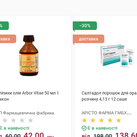
%
−30%
тавка
доставка
іпихи олія Arbor Vitae 50 мл 1
Салтадол порошок для ора
акон
розчину 4,13 г 12 саше
П Фармацевтична фабрика
АРІСТО ФАРМА ГМБХ
НІМЕЧЧИНА
Є в наявності
Є в наявності
42.00
138.6
д
60.00
від
198.00