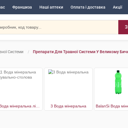
нас
Франшиза
Наші аптеки
Оплата і доставка
Акції
З
вної Системи
Препарати Для Травної Системи У Великому Бич
1 Вода мінеральна лікувально-столова
3 Вода мінеральна