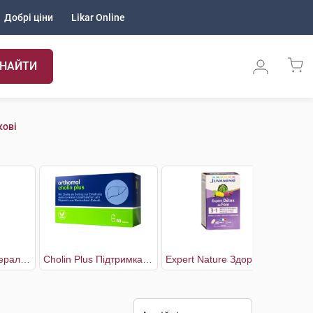
Добрі ціни
Likar Online
НАЙТИ
кові
BalanSi Вода мінеральна сильногазована
Cholin Plus Підтримка нормальної функції печінки
Expert Nature Здоров'я печінки