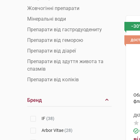
Жовчогінні препарати
Мінеральні води
−30
Препарати від гастродуодениту
Препарати від геморою
дос
Препарати від діареї
Препарати від здуття живота та
спазмів
Препарати від коліків
Препарати від коліту
Обл
Бренд
Препарати від печії
фл
Препарати від стоматиту
ДК
IF
(38)
Препарати від холециститу
Arbor Vitae
(28)
Препарати гепатопротектори для
ві