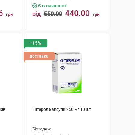
Є в наявності
6
440.00
від
550.00
грн
грн
КУПИТИ
−15%
доставка
ків
Ентерол капсули 250 мг 10 шт
Біокодекс