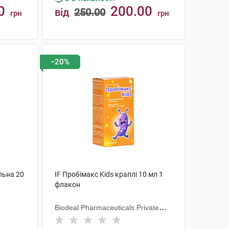
0
200.00
від
250.00
грн
грн
КУПИТИ
−20%
льна 20
IF Пробімакс Kids краплі 10 мл 1
флакон
Biodeal Pharmaceuticals Private
Limited