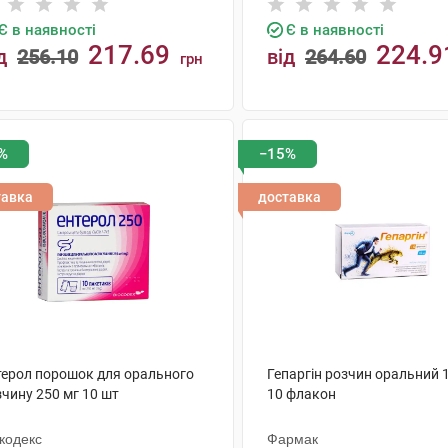
Є в наявності
Є в наявності
217.69
224.9
д
256.10
від
264.60
грн
КУПИТИ
КУПИТИ
%
−15%
тавка
доставка
терол порошок для орального
Гепаргін розчин оральний 
чину 250 мг 10 шт
10 флакон
кодекс
Фармак