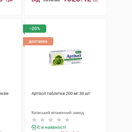
грн
грн
КУПИТИ
−20%
доставка
ензія
Артіхол таблетки 200 мг 30 шт
Київський вітамінний завод
Є в наявності