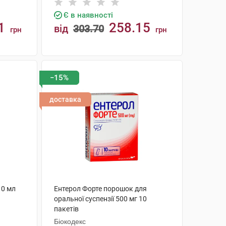
Є в наявності
1
258.15
від
303.70
грн
грн
КУПИТИ
−15%
доставка
10 мл
Ентерол Форте порошок для
оральної суспензії 500 мг 10
пакетів
Біокодекс