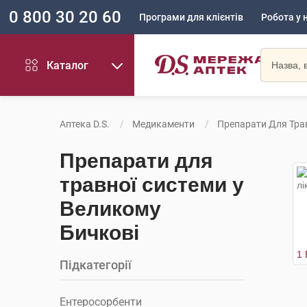
0 800 30 20 60
Програми для клієнтів
Робота у 
Каталог
Аптека D.S.
Медикаменти
Препарати Для Тра
Препарати для
травної системи у
Великому
Бичкові
Підкатегорії
Ентеросорбенти