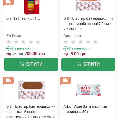
D.S. Таблетниця 1 шт
D.S. Пластир бактерицидний
на тканинній основі 7,2 см х
2,5 см 1 шт
Ел-Комп
Аргопласт
Є в наявності
Є в наявності
200.00
грн
5.00
грн
від
250.00
від
КУПИТИ
КУПИТИ
D.S. Пластир бактерицидний
Arbor Vitae Вата медична
на нетканій основі
стерильна 50 г
еластичний 7,2 см х 2,5 см 1