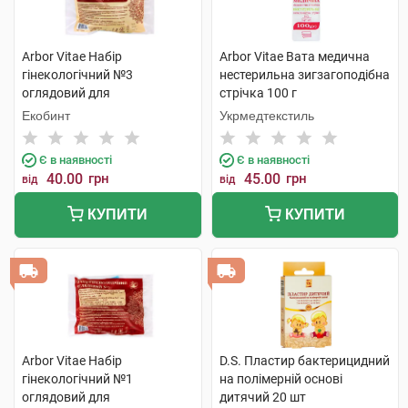
Arbor Vitae Набір
Arbor Vitae Вата медична
гінекологічний №3
нестерильна зигзагоподібна
оглядовий для
стрічка 100 г
одноразового використання
Екобинт
Укрмедтекстиль
1 шт
Є в наявності
Є в наявності
40.00
грн
45.00
грн
від
від
КУПИТИ
КУПИТИ
Arbor Vitae Набір
D.S. Пластир бактерицидний
гінекологічний №1
на полімерній основі
оглядовий для
дитячий 20 шт