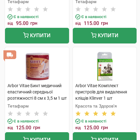
Тетафарм
Тетафарм
Є в наявності
Є в наявності
95.00
грн
115.00
грн
від
від
КУПИТИ
КУПИТИ
Arbor Vitae Бинт медичний
Arbor Vitae Комплект
еластичний середньої
пристроїв для видалення
розтяжності 8 см х 3,5 м 1 шт
кліщів Klinver 1 шт
Тетафарм
Красота та Здоров'я
Є в наявності
Є в наявності
125.00
грн
125.00
грн
від
від
КУПИТИ
КУПИТИ