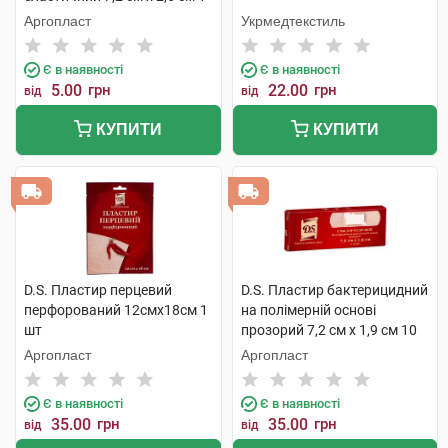
шт
Аргопласт
Укрмедтекстиль
Є в наявності
Є в наявності
5.00
грн
22.00
грн
від
від
КУПИТИ
КУПИТИ
D.S. Пластир перцевий
D.S. Пластир бактерицидний
перфорований 12смх18см 1
на полімерній основі
шт
прозорий 7,2 см х 1,9 см 10
шт
Аргопласт
Аргопласт
Є в наявності
Є в наявності
35.00
грн
35.00
грн
від
від