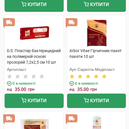
КУПИТИ
КУПИТИ
D.S. Пластир бактерицидний
Arbor Vitae Гірчичник-пакет
на полімерній основі
пакети 10 шт
прозорий 7,2х2,5 см 10 шт
Аргопласт
Ауп Сарепта-Медіпласт
Є в наявності
Є в наявності
35.00
грн
35.00
грн
від
від
КУПИТИ
КУПИТИ