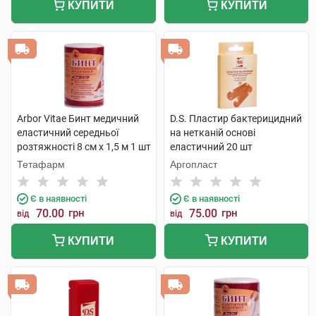
КУПИТИ
КУПИТИ
Arbor Vitae Бинт медичний
D.S. Пластир бактерицидний
еластичний середньої
на нетканій основі
розтяжності 8 см х 1,5 м 1 шт
еластичний 20 шт
Тетафарм
Аргопласт
Є в наявності
Є в наявності
70.00
грн
75.00
грн
від
від
КУПИТИ
КУПИТИ