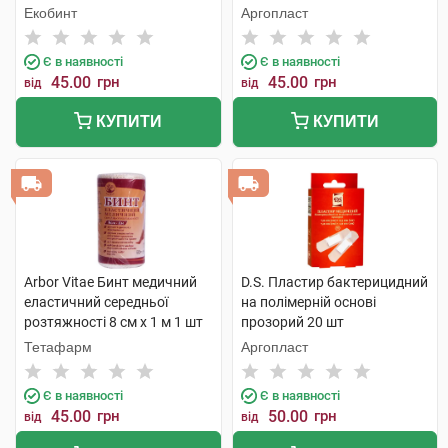
одноразового використання
Екобинт
Аргопласт
1 шт
Є в наявності
Є в наявності
45.00
грн
45.00
грн
від
від
КУПИТИ
КУПИТИ
Arbor Vitae Бинт медичний
D.S. Пластир бактерицидний
еластичний середньої
на полімерній основі
розтяжності 8 см х 1 м 1 шт
прозорий 20 шт
Тетафарм
Аргопласт
Є в наявності
Є в наявності
45.00
грн
50.00
грн
від
від