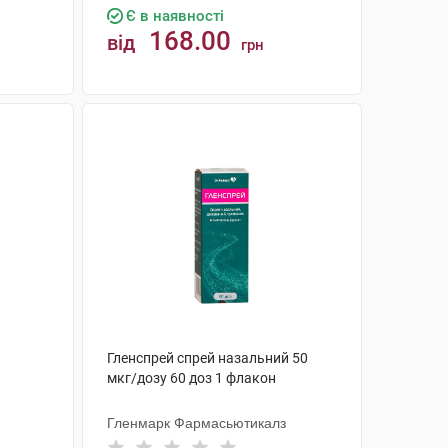
Є в наявності
168.00
від
грн
КУПИТИ
Гленспрей спрей назальний 50
мкг/дозу 60 доз 1 флакон
Гленмарк Фармасьютикалз