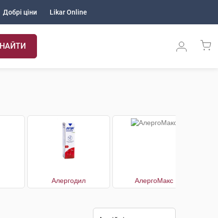
Добрі ціни
Likar Online
НАЙТИ
Алергодил
АлергоМакс