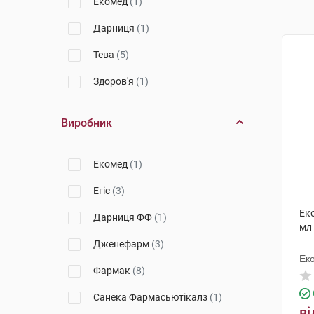
Екомед
(1)
Дарниця
(1)
Тева
(5)
Здоров'я
(1)
Виробник
Екомед
(1)
Егіс
(3)
Ек
Дарниця ФФ
(1)
мл
Дженефарм
(3)
Ек
Фармак
(8)
Санека Фармасьютікалз
(1)
ві