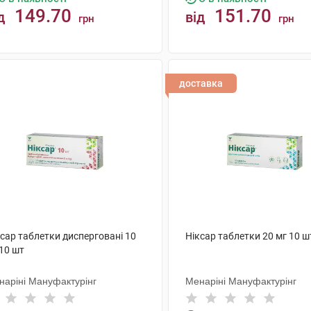
149.70
151.70
д
від
грн
грн
КУПИТИ
КУПИТИ
доставка
сар таблетки дисперговані 10
Ніксар таблетки 20 мг 10 ш
10 шт
наріні Мануфактурінг
Менаріні Мануфактурінг