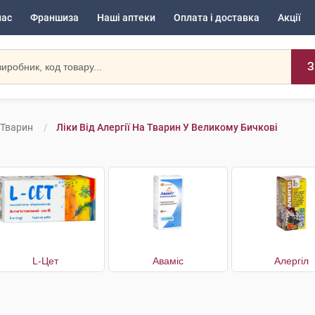
нас
Франшиза
Наші аптеки
Оплата і доставка
Акції
З
а Тварин
Ліки Від Алергії На Тварин У Великому Бичкові
L-Цет
Аваміс
Алергіл