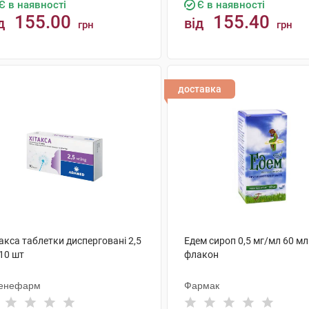
Є в наявності
Є в наявності
155.00
155.40
д
від
грн
грн
КУПИТИ
КУПИТИ
доставка
акса таблетки дисперговані 2,5
Едем сироп 0,5 мг/мл 60 мл
10 шт
флакон
енефарм
Фармак