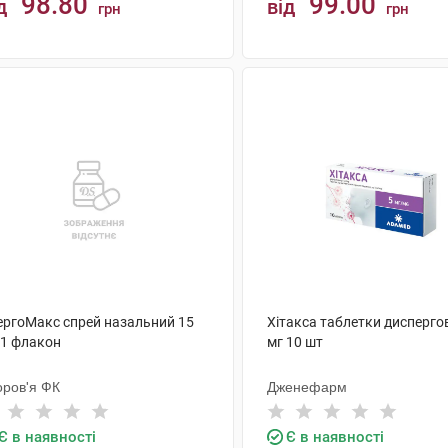
98.80
99.00
д
від
грн
грн
КУПИТИ
КУПИТИ
ергоМакс спрей назальний 15
Хітакса таблетки диспергов
 1 флакон
мг 10 шт
оров'я ФК
Дженефарм
Є в наявності
Є в наявності