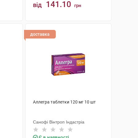
141.10
від
грн
КУПИТИ
доставка
Аллегра таблетки 120 мг 10 шт
Санофі Вінтроп Індастріа
Є в наявності