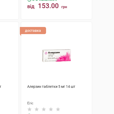
153.00
від
грн
КУПИТИ
доставка
т
Алерзин таблетки 5 мг 14 шт
Егіс