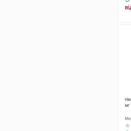
ві
Нік
мг 
Ме