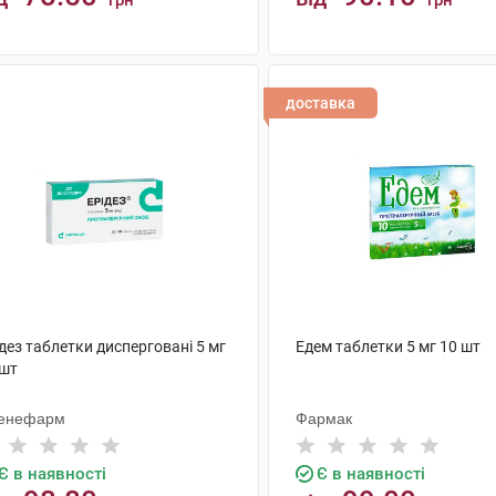
грн
грн
КУПИТИ
КУПИТИ
доставка
дез таблетки дисперговані 5 мг
Едем таблетки 5 мг 10 шт
 шт
енефарм
Фармак
Є в наявності
Є в наявності