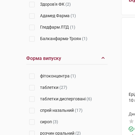
Здоров'я ФК
(2)
Адамед Фарма
(1)
Гледфарм ЛТД
(1)
Балканфарма-Троян
(1)
Санофі Вінтроп Індастріа
(1)
Форма випуску
Менаріні Мануфактурінг
(3)
Київський вітамінний завод
(1)
фітоконцентра
(1)
Уорлд Медицин Ілач Сан. Ве
таблетки
(27)
Тідж
(2)
Ері
таблетки дисперговані
(6)
Фарма Вернігероде
(1)
10
спрей назальний
(17)
Гленмарк Фармасьютикалз
(5)
Дж
сироп
(3)
Тева Чех Індастріз
(1)
розчин оральний
(2)
Маклеодс Фармасьютикалс
(1)