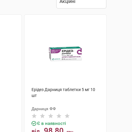
Ерідез Дарниця таблетки 5 мг 10
шт
Дарниця ФФ
Є в наявності
98.80
від