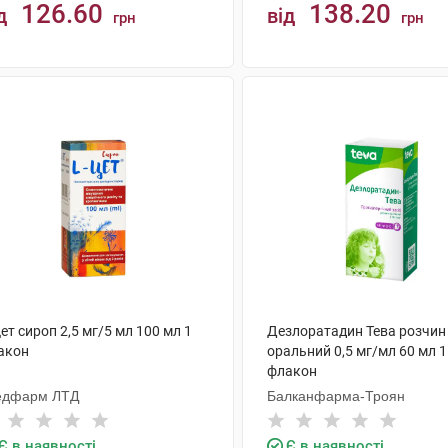
126.60
138.20
д
від
грн
грн
КУПИТИ
КУПИТИ
ет сироп 2,5 мг/5 мл 100 мл 1
Дезлоратадин Тева розчин
акон
оральний 0,5 мг/мл 60 мл 1
флакон
едфарм ЛТД
Балканфарма-Троян
Є в наявності
Є в наявності