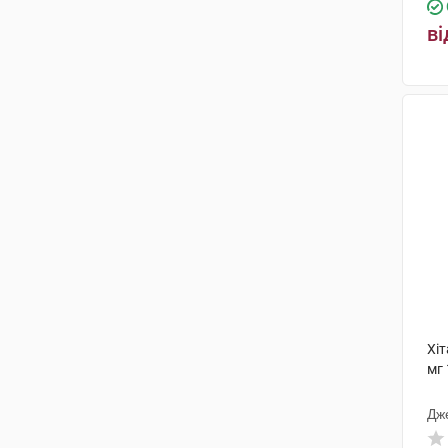
ві
Хіт
мг 
Дж