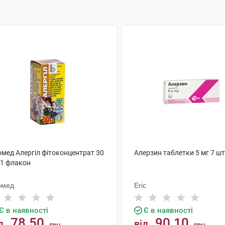
омед Алергіл фітоконцентрат 30
Алерзин таблетки 5 мг 7 шт
 1 флакон
омед
Егіс
Є в наявності
Є в наявності
78.50
90.10
д
від