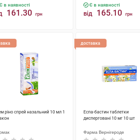
Є в наявності
Є в наявності
161.30
165.10
д
від
грн
грн
КУПИТИ
КУПИТИ
тавка
доставка
м ріно спрей назальний 10 мл 1
Еспа-бастин таблетки
акон
дисперговані 10 мг 10 шт
рмак
Фарма Вернігероде