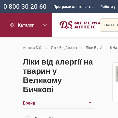
0 800 30 20 60
Програми для клієнтів
Робота у 
Каталог
Аптека D.S.
Ліки Від Алергії
Ліки Від Алергії Н
Ліки від алергії на
тварин у
Великому
Бичкові
Бренд