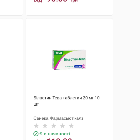
грн
КУПИТИ
Біластин Тева таблетки 20 мг 10
шт
Санека Фармасьютікалз
Є в наявності