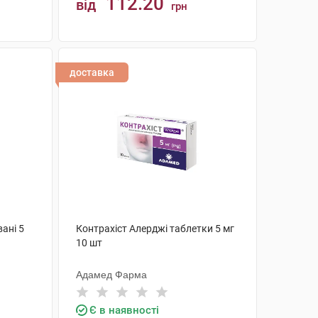
112.20
від
грн
КУПИТИ
доставка
ані 5
Контрахіст Алерджі таблетки 5 мг
10 шт
Адамед Фарма
Є в наявності