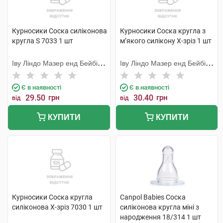
Курносики Соска силіконова
Курносики Соска кругла з
кругла S 7033 1 шт
м’якого силікону X-зріз 1 шт
Іву Ліндо Мазер енд Бейбі
Іву Ліндо Мазер енд Бейбі
Продактс
Продактс
Є в наявності
Є в наявності
29.50
грн
30.40
грн
від
від
КУПИТИ
КУПИТИ
Курносики Соска кругла
Canpol Babies Соска
силіконова X-зріз 7030 1 шт
силіконова кругла міні з
народження 18/314 1 шт