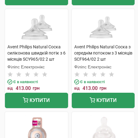
Avent Philips Natural Соска
Avent Philips Natural Соска з
силіконова швидкій потік з 6
середнім потоком з 3 місяців
місяців SCY965/02 2 шт
SCF964/02 2 шт
Філіпс Електронікс
Філіпс Електронікс
Є в наявності
Є в наявності
413.00
грн
413.00
грн
від
від
КУПИТИ
КУПИТИ