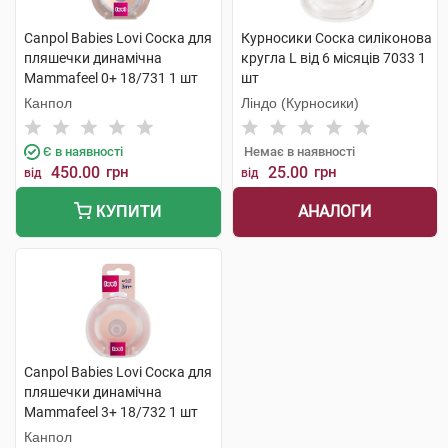
Canpol Babies Lovi Соска для
Курносики Соска силіконова
пляшечки динамічна
кругла L від 6 місяців 7033 1
Mammafeel 0+ 18/731 1 шт
шт
Канпол
Ліндо (Курносики)
Є в наявності
Немає в наявності
450.00
грн
25.00
грн
від
від
АНАЛОГИ
КУПИТИ
Canpol Babies Lovi Соска для
пляшечки динамічна
Mammafeel 3+ 18/732 1 шт
Канпол