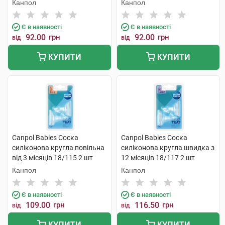
Канпол
Канпол
Є в наявності
Є в наявності
92.00
грн
92.00
грн
від
від
КУПИТИ
КУПИТИ
Canpol Babies Соска
Canpol Babies Соска
силіконова кругла повільна
силіконова кругла швидка з
від 3 місяців 18/115 2 шт
12 місяців 18/117 2 шт
Канпол
Канпол
Є в наявності
Є в наявності
109.00
грн
116.50
грн
від
від
КУПИТИ
КУПИТИ