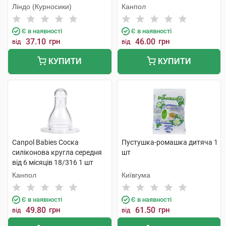
Ліндо (Курносики)
Канпол
Є в наявності
Є в наявності
37.10
грн
46.00
грн
від
від
КУПИТИ
КУПИТИ
Canpol Babies Соска
Пустушка-ромашка дитяча 1
силіконова кругла середня
шт
від 6 місяців 18/316 1 шт
Канпол
Київгума
Є в наявності
Є в наявності
49.80
грн
61.50
грн
від
від