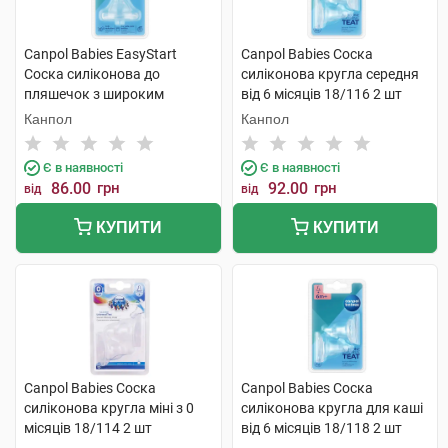
Canpol Babies EasyStart
Canpol Babies Соска
Соска силіконова до
силіконова кругла середня
пляшечок з широким
від 6 місяців 18/116 2 шт
отвором для каші від 6
Канпол
Канпол
місяців 21/723 1 шт
Є в наявності
Є в наявності
86.00
грн
92.00
грн
від
від
КУПИТИ
КУПИТИ
Canpol Babies Соска
Canpol Babies Соска
силіконова кругла міні з 0
силіконова кругла для каші
місяців 18/114 2 шт
від 6 місяців 18/118 2 шт