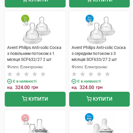
Avent Philips Anti-colic Соска
Avent Philips Anti-colic Соска
з повільним потоком з 1
з середнім потоком з 3
місяця SCF632/27 2 шт
місяців SCF633/27 2 шт
Філіпс Електронікс
Філіпс Електронікс
Є в наявності
Є в наявності
324.00
грн
324.00
грн
від
від
КУПИТИ
КУПИТИ