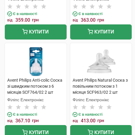
Є в наявності
Є в наявності
359.00
грн
363.00
грн
від
від
КУПИТИ
КУПИТИ
Avent Philips Anti-colic Соска
Avent Philips Natural Соска з
зі швидким потоком з 6
повільним потоком з 1
місяців SCF764/02 2 шт
місяця SCF963/02 2 шт
Філіпс Електронікс
Філіпс Електронікс
Є в наявності
Є в наявності
367.10
грн
413.00
грн
від
від
КУПИТИ
КУПИТИ