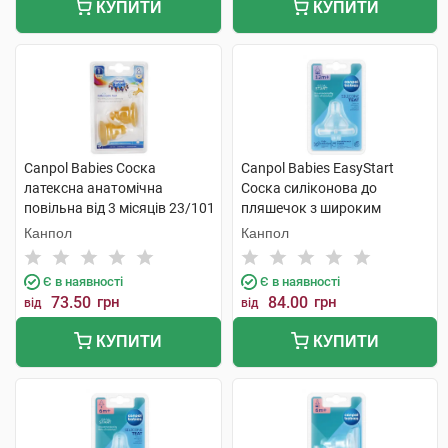
КУПИТИ
КУПИТИ
Canpol Babies Соска
Canpol Babies EasyStart
латексна анатомічна
Соска силіконова до
повільна від 3 місяців 23/101
пляшечок з широким
2 шт
отвором швидка від 12
Канпол
Канпол
місяців 21/722 1 шт
Є в наявності
Є в наявності
73.50
грн
84.00
грн
від
від
КУПИТИ
КУПИТИ