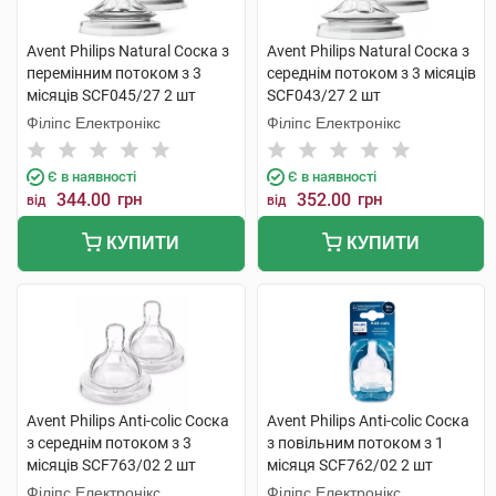
Avent Philips Natural Соска з
Avent Philips Natural Соска з
перемінним потоком з 3
середнім потоком з 3 місяців
місяців SCF045/27 2 шт
SCF043/27 2 шт
Філіпс Електронікс
Філіпс Електронікс
Є в наявності
Є в наявності
344.00
грн
352.00
грн
від
від
КУПИТИ
КУПИТИ
Avent Philips Anti-colic Соска
Avent Philips Anti-colic Соска
з середнім потоком з 3
з повільним потоком з 1
місяців SCF763/02 2 шт
місяця SCF762/02 2 шт
Філіпс Електронікс
Філіпс Електронікс