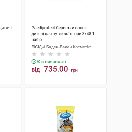
дитячі
Paediprotect Серветки вологі
дитячі для чутливої шкіри 3х48 1
набір
БіСіДжі Баден-Баден Косметікс
Груп Гмбх
Є в наявності
735.00
від
грн
КУПИТИ