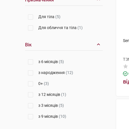
Для тіла
(5)
Для обличчя та тіла
(1)
Sen
Вік
ТЗ
з 6 місяців
(5)
з народження
(12)
ві
0+
(3)
з 12 місяців
(1)
з 3 місяців
(5)
з 9 місяців
(10)