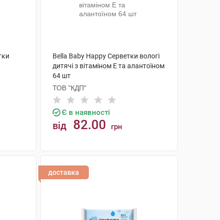
тки
Bella Baby Happy Серветки вологі
дитячі з вітаміном Е та алантоїном
64 шт
ТОВ "КДП"
Є в наявності
82.00
від
грн
КУПИТИ
доставка