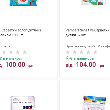
. Серветки вологі дитячі з
Pampers Sensitive Серветки
апаном 100 шт
дитячі 52 шт
осфера
Проктер енд Гембл Мануфе
Є в наявності
Є в наявності
100.00
104.00
д
від
грн
грн
КУПИТИ
КУПИТИ