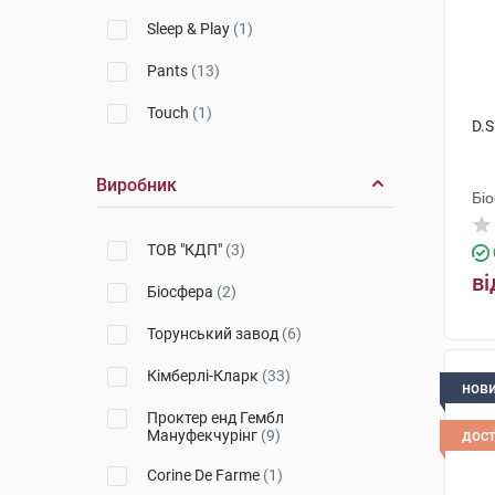
Sleep & Play
(1)
Pants
(13)
Touch
(1)
D.S
Swimpants
(1)
Виробник
Ultra Comfort
(3)
Бі
Extra Care
(2)
ТОВ "КДП"
(3)
ві
Active Baby-Dry
(3)
Біосфера
(2)
Kids
(1)
Торунський завод
(6)
Bed
(1)
Кімберлі-Кларк
(33)
нов
Проктер енд Гембл
Мануфекчурінг
(9)
дос
Corine De Farme
(1)