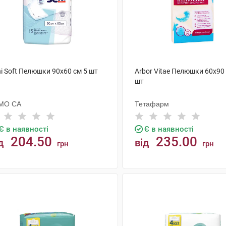
i Soft Пелюшки 90х60 см 5 шт
Arbor Vitae Пелюшки 60х90
шт
МО СА
Тетафарм
Є в наявності
Є в наявності
204.50
235.00
д
від
грн
грн
КУПИТИ
КУПИТИ