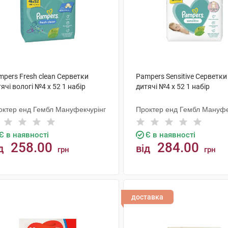
pers Fresh clean Cерветки
Pampers Sensitive Серветки
ячі вологі №4 х 52 1 набір
дитячі №4 х 52 1 набір
октер енд Гембл Мануфекчурінг
Проктер енд Гембл Мануфе
Є в наявності
Є в наявності
258.00
284.00
д
від
грн
грн
КУПИТИ
КУПИТИ
доставка