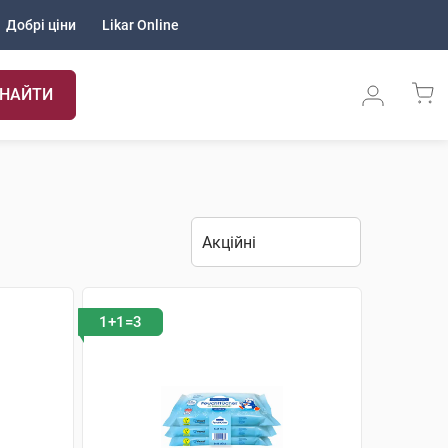
Добрі ціни
Likar Online
НАЙТИ
1+1=3