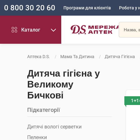
0 800 30 20 60
Програми для клієнтів
Робота у 
Каталог
Аптека D.S.
Мама Та Дитина
Дитяча Гігієна
Дитяча гігієна у
Великому
Бичкові
1+1
Підкатегорії
Дитячі вологі серветки
Пеленки