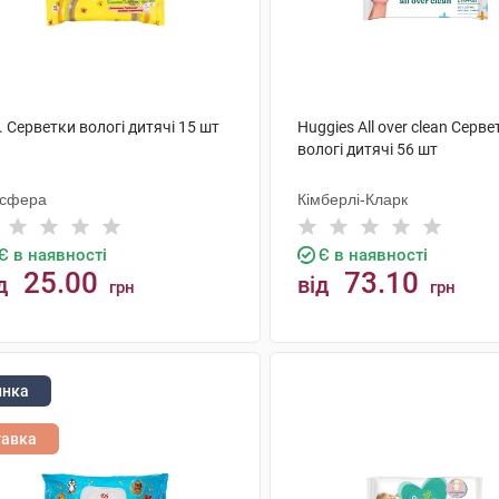
. Серветки вологі дитячі 15 шт
Huggies All over clean Серве
вологі дитячі 56 шт
осфера
Кімберлі-Кларк
Є в наявності
Є в наявності
25.00
73.10
д
від
грн
грн
КУПИТИ
КУПИТИ
инка
тавка