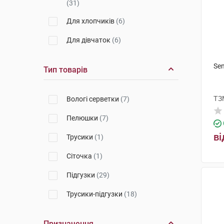
(31)
БКХІМ
(3)
Для хлопчиків
(6)
Онтекс Польща SP Z O O
(1)
Для дівчаток
(6)
Проктер енд Гембл Україна
(1)
ЕсСіЕй Хайджин Продактс
Sen
Тип товарів
Хугезанд
(1)
ТЗ
Вологі серветки
(7)
Пелюшки
(7)
ві
Трусики
(1)
Сіточка
(1)
Підгузки
(29)
Трусики-підгузки
(18)
Призначення