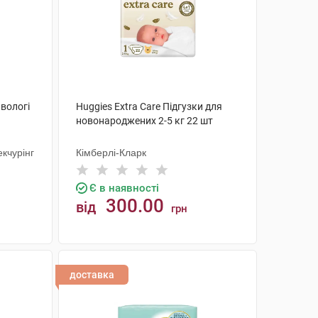
 вологі
Huggies Extra Care Підгузки для
новонароджених 2-5 кг 22 шт
кчурінг
Кімберлі-Кларк
Є в наявності
300.00
від
грн
КУПИТИ
доставка