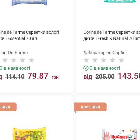
ine de Farme Серветки вологі
Corine de Farme Серветки в
ячі Essential 70 шт
дитячі Fresh & Natural 70 ш
rine De Farme
Лабораторіес Сарбек
Є в наявності
Є в наявності
79.87
143.5
д
114.10
від
205.00
грн
КУПИТИ
КУПИТИ
тавка
доставка