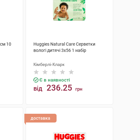
 см 10
Huggies Natural Care Серветки
вологі дитячі 3х56 1 набір
Кімберлі-Кларк
Є в наявності
236.25
від
грн
КУПИТИ
доставка