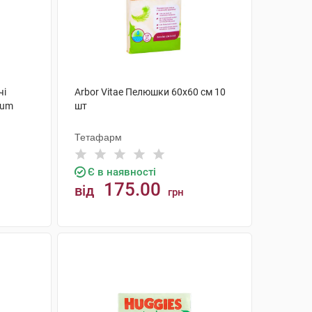
чі
Arbor Vitae Пелюшки 60х60 см 10
ium
шт
Тетафарм
Є в наявності
175.00
від
грн
КУПИТИ