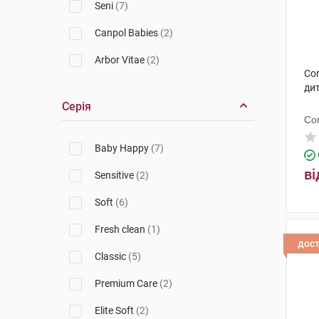
Seni
(7)
Canpol Babies
(2)
Arbor Vitae
(2)
Cor
Evoluderm
(1)
дит
Серія
Libero
(2)
Co
Chicolino
(3)
Baby Happy
(7)
Dada
(1)
ві
Sensitive
(2)
Tena
(1)
Soft
(6)
Fresh clean
(1)
дос
Classic
(5)
Premium Care
(2)
Elite Soft
(2)