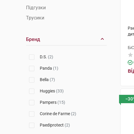
Підгузки
Трусики
Pae
дит
Бренд
Бі
Гр
D.S.
(2)
Panda
(1)
ві
Bella
(7)
Huggies
(33)
−30
Pampers
(15)
Corine de Farme
(2)
Paediprotect
(2)