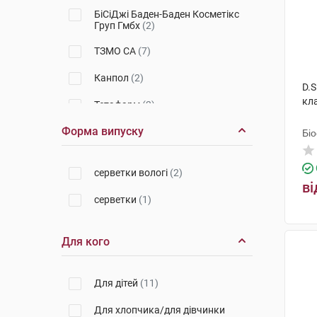
БіСіДжі Баден-Баден Косметікс
Груп Гмбх
(2)
ТЗМО СА
(7)
Канпол
(2)
D.S
кл
Тетафарм
(2)
Форма випуску
Лабораторіес Сарбек
(1)
Бі
Evoluderm (C2J Evoluderm)
(1)
серветки вологі
(2)
ві
Проктер енд Гембл Оперешейнз
Польська
(1)
серветки
(1)
Проктер енд Гембл
(4)
Для кого
SCA Гігієни Продуктс Польска
(1)
Для дітей
(11)
Ессіті Оперейшнс Хугезанд Б.В.
(1)
Для хлопчика/для дівчинки