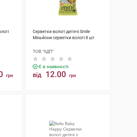
ологі
Серветки вологі дитячі Smile
т
Міньйони серветки вологі 8 шт
ТОВ "КДП"
Є в наявності
0
12.00
від
грн
грн
КУПИТИ