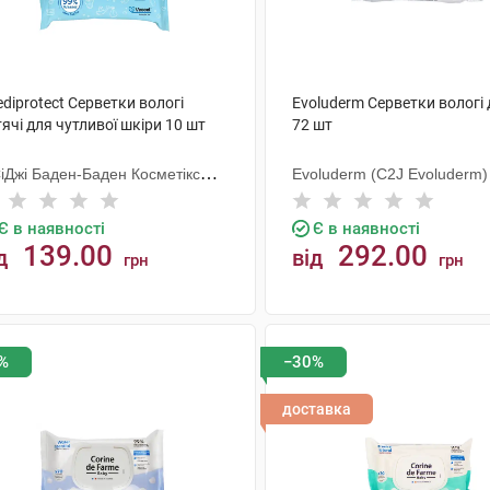
diprotect Серветки вологі
Evoluderm Серветки вологі 
ячі для чутливої шкіри 10 шт
72 шт
СіДжі Баден-Баден Косметікс
Evoluderm (C2J Evoluderm)
уп Гмбх
Є в наявності
Є в наявності
139.00
292.00
д
від
грн
грн
КУПИТИ
КУПИТИ
%
−30%
доставка