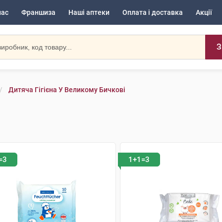
нас
Франшиза
Наші аптеки
Оплата і доставка
Акції
З
Дитяча Гігієна У Великому Бичкові
=3
1+1=3