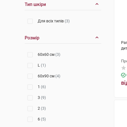
Тип шкіри
Для всіх типів
(3)
Розмір
Pam
дит
60х60 см
(3)
Пр
L
(1)
60х90 см
(4)
ві
1
(6)
3
(9)
2
(3)
6
(5)