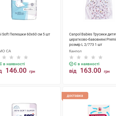
i Soft Пелюшки 60х60 см 5 шт
Canpol Babies Трусики дитя
цератково-бавовняні Prem
розмір L 2/773 1 шт
МО СА
Канпол
Є в наявності
Є в наявності
146.00
163.00
д
від
грн
грн
КУПИТИ
КУПИТИ
доставка