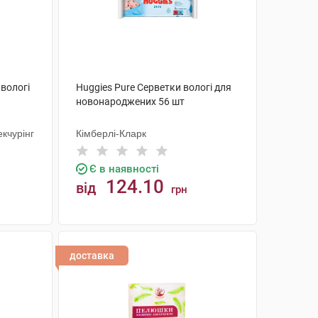
 вологі
Huggies Pure Серветки вологі для
новонароджених 56 шт
кчурінг
Кімберлі-Кларк
Є в наявності
124.10
від
грн
КУПИТИ
доставка