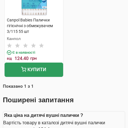
Canpol Babies Палички
гігієнічні з обмежувачем
3/115 55 шт
Канпол
Є в наявності
124.40
грн
від
КУПИТИ
Показано
1
з
1
Поширені запитання
Яка ціна на дитячі вушні палички ?
Вартість товару в каталозі дитячі вушні палички