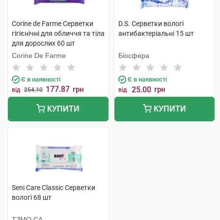
Corine de Farme Серветки
D.S. Серветки вологі
гігієнічні для обличчя та тіла
антибактеріальні 15 шт
для дорослих 60 шт
Corine De Farme
Біосфера
Є в наявності
Є в наявності
177.87
грн
25.00
грн
від
254.10
від
КУПИТИ
КУПИТИ
Seni Care Classic Серветки
вологі 68 шт
ТЗМО СА