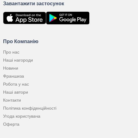
Завантажити застосунок
Про Компанію
Про нас
Наші нагороди
Новини
Франшиза
Робота у нас
Наші автори
Контакти
Політика конфіденційності
Угода користувача
Оферта