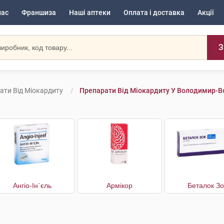
нас
Франшиза
Наші аптеки
Оплата і доставка
Акції
З
ати Від Міокардиту
Препарати Від Міокардиту У Володимир-
Ангіо-Ін`єль
Армікор
Беталок Зо