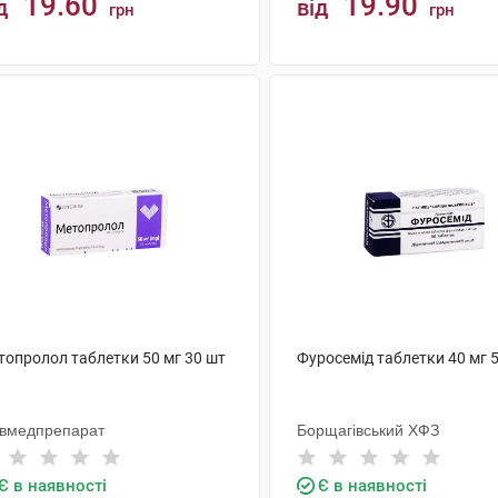
19.60
19.90
д
від
грн
грн
КУПИТИ
КУПИТИ
топролол таблетки 50 мг 30 шт
Фуросемід таблетки 40 мг 
ївмедпрепарат
Борщагівський ХФЗ
Є в наявності
Є в наявності