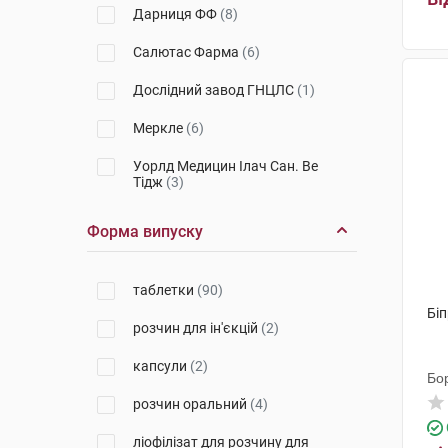
Дарниця ФФ
(8)
Салютас Фарма
(6)
Дослідний завод ГНЦЛС
(1)
Меркле
(6)
Уорлд Медицин Ілач Сан. Ве
Тідж
(3)
Астрафарм
(1)
Форма випуску
Гедеон Ріхтер
(3)
таблетки
(90)
Егіс
(4)
Біп
розчин для ін'єкцій
(2)
Зентіва Прайвіт Лімітед
(1)
капсули
(2)
Технолог
(1)
Бо
розчин оральний
(4)
ПЛІВА Хрватска
(2)
ліофілізат для розчину для
Лек Фармацевтична компанія