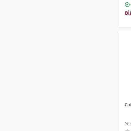
ві
Спі
Уо