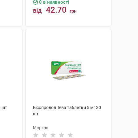
Є в наявності
42.70
від
грн
КУПИТИ
0 шт
Бісопролол Тева таблетки 5 мг 30
шт
Меркле