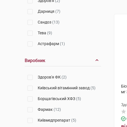
Здоров'я
(2)
Дарниця
(7)
Сандоз
(13)
Тева
(9)
Астрафарм
(1)
Виробник
Здоров'я ФК
(2)
Біс
Київський вітамінний завод
(5)
мг 
Борщагівський ХФЗ
(5)
Зд
Фармак
(12)
Київмедпрепарат
(5)
ві