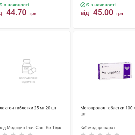
Є в наявності
Є в наявності
44.70
45.00
д
від
грн
грн
КУПИТИ
КУПИТИ
лактон таблетки 25 мг 20 шт
Метопролол таблетки 100 
шт
рлд Медицин Ілач Сан. Ве Тідж
Київмедпрепарат