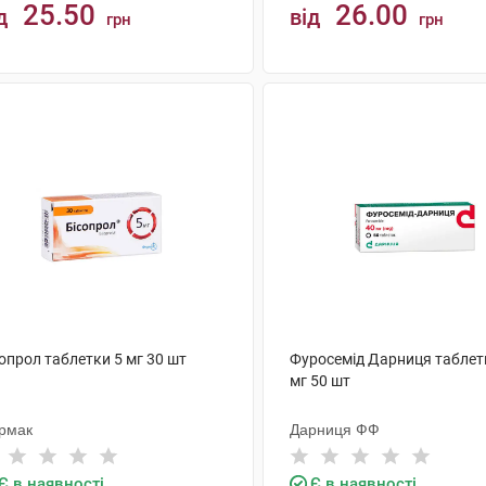
25.50
26.00
д
від
грн
грн
КУПИТИ
КУПИТИ
опрол таблетки 5 мг 30 шт
Фуросемід Дарниця таблет
мг 50 шт
рмак
Дарниця ФФ
Є в наявності
Є в наявності