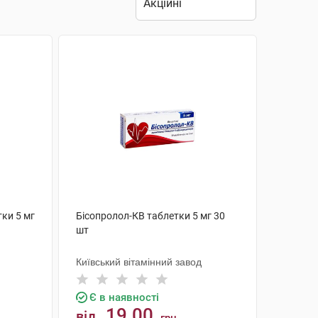
тки 5 мг
Бісопролол-КВ таблетки 5 мг 30
шт
Київський вітамінний завод
Є в наявності
19.00
від