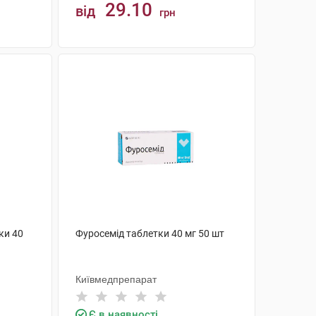
29.10
від
грн
КУПИТИ
ки 40
Фуросемід таблетки 40 мг 50 шт
Київмедпрепарат
Є в наявності