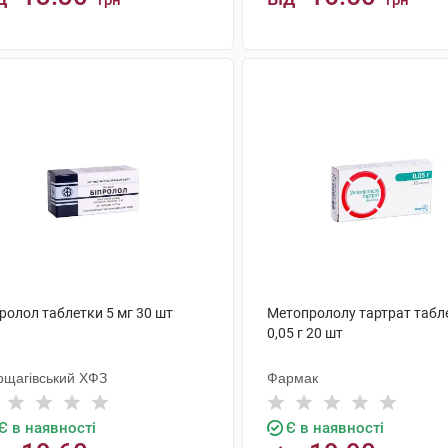
грн
грн
КУПИТИ
КУПИТИ
ролол таблетки 5 мг 30 шт
Метопрололу тартрат табл
0,05 г 20 шт
рщагівський ХФЗ
Фармак
Є в наявності
Є в наявності