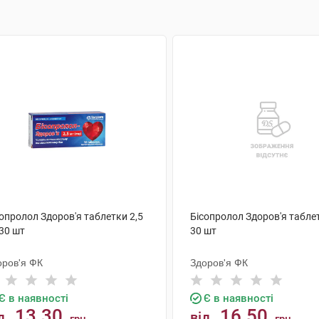
опролол Здоров'я таблетки 2,5
Бісопролол Здоров'я табле
30 шт
30 шт
оров'я ФК
Здоров'я ФК
Є в наявності
Є в наявності
13.30
16.50
д
від