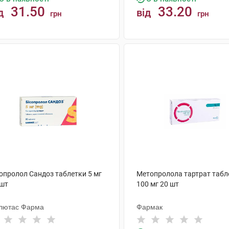
31.50
33.20
д
від
грн
грн
КУПИТИ
КУПИТИ
сопролол Сандоз таблетки 5 мг
Метопролола тартрат табл
 шт
100 мг 20 шт
лютас Фарма
Фармак