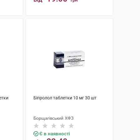
грн
КУПИТИ
етки
Біпролол таблетки 10 мг 30 шт
Борщагівський ХФЗ
Є в наявності