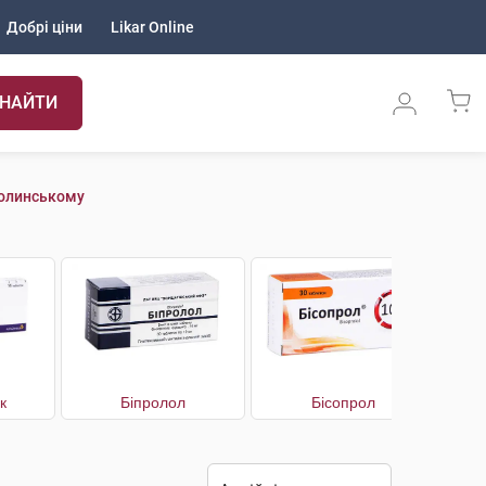
Добрі ціни
Likar Online
НАЙТИ
Волинському
к
Біпролол
Бісопрол