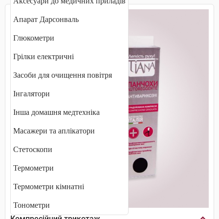
Аксесуари до медичних приладів
Апарат Дарсонваль
Глюкометри
Грілки електричні
Засоби для очищення повітря
Інгалятори
Інша домашня медтехніка
Масажери та аплікатори
Стетоскопи
Термометри
Термометри кімнатні
Тонометри
Компресійний трикотаж