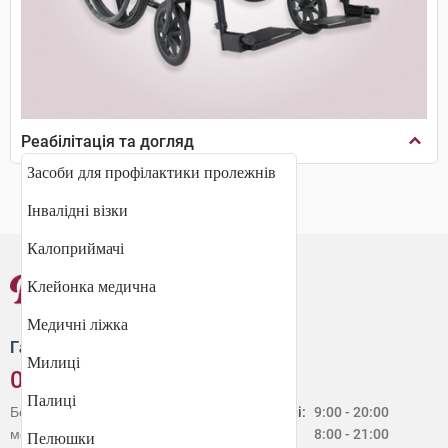
Реабілітація та догляд
Засоби для профілактики пролежнів
Інвалідні візки
Калоприймачі
Клейонка медична
Медичні ліжка
Гаряча лінія
Милиці
0 800 30 20 60
Палиці
Безкоштовно зі стаціонарних і
Будні:
9:00 - 20:00
мобільних телефонів в Україні
Сб:
8:00 - 21:00
Пелюшки