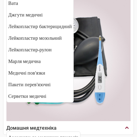
Вата
Джгути медичні
Лейкопластир бактерицидний
Лейкопластир мозольний
Лейкопластир-рулон
Марля медична
Медичні пов'язки
Пакети перев'язочні
Серветки медичні
Домашня медтехніка