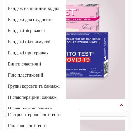
Бандаж на шийний відділ
Бандажі для схуднення
Бандажі зігріваючі
Бандажі підтримуючі
Бандажі при грижах
Бинти еластичні
Гіпс пластиковий
Грудні корсети та бандажі
Післяопераційні бандажі
Діагностичні тести
Післяпологові бандажі
Гастроентерологічні тести
Плечові бандажі
Гінекологічні тести
Променевозап'ястні бандажі