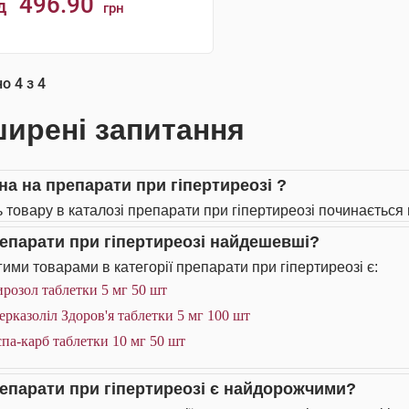
496.90
д
грн
КУПИТИ
но
4
з
4
ирені запитання
іна на препарати при гіпертиреозі ?
ь товару в каталозі препарати при гіпертиреозі починається в
репарати при гіпертиреозі найдешевші?
ими товарами в категорії препарати при гіпертиреозі є:
розол таблетки 5 мг 50 шт
рказоліл Здоров'я таблетки 5 мг 100 шт
па-карб таблетки 10 мг 50 шт
репарати при гіпертиреозі є найдорожчими?