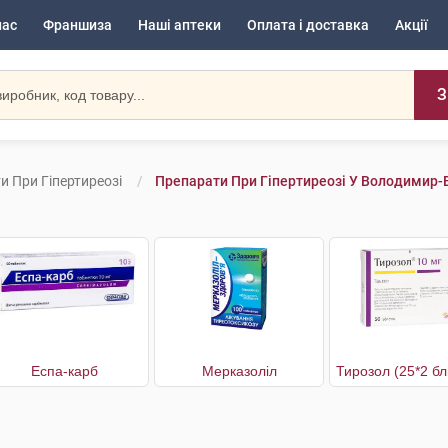
нас
Франшиза
Наші аптеки
Оплата і доставка
Акції
З
и При Гіпертиреозі
Препарати При Гіпертиреозі У Володимир
Еспа-карб
Мерказоліл
Тирозол (25*2 бл