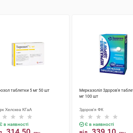
озол таблетки 5 мг 50 шт
Мерказоліл Здоров'я табле
мг 100 шт
рк Хелскеа КГаА
Здоров'я ФК
Є в наявності
Є в наявності
314.50
339.10
д
від