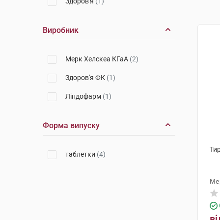
Здоров'я
(1)
Виробник
Мерк Хелскеа КГаА
(2)
Здоров'я ФК
(1)
Ліндофарм
(1)
Форма випуску
Тир
таблетки
(4)
Ме
ві