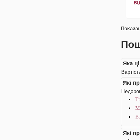
ві
Показа
Пош
Яка ц
Вартіст
Які п
Недорог
Ти
Ме
Ес
Які п