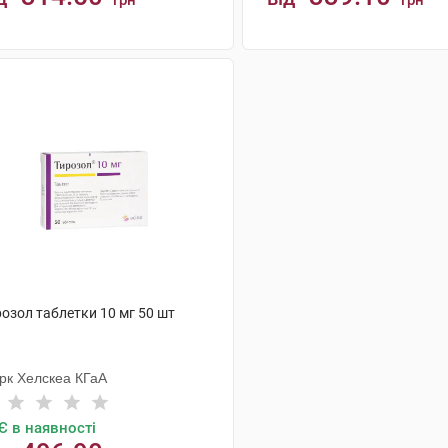
грн
грн
КУПИТИ
КУПИТИ
озол таблетки 10 мг 50 шт
рк Хелскеа КГаА
Є в наявності