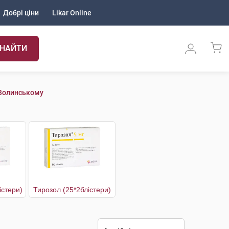
Добрі ціни
Likar Online
НАЙТИ
-Волинському
істери)
Тирозол (25*2блістери)