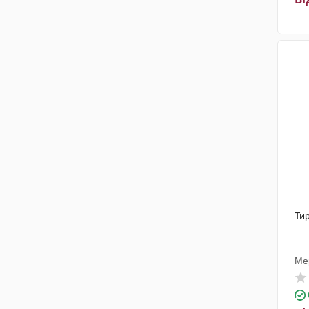
Тир
Ме