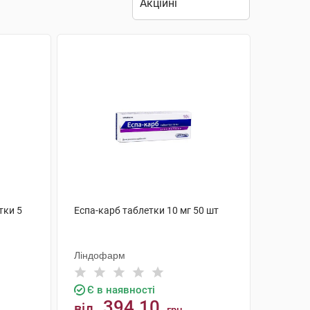
тки 5
Еспа-карб таблетки 10 мг 50 шт
Ліндофарм
Є в наявності
394.10
від