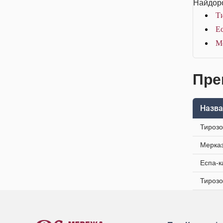
Найдоро
Ти
Ес
Ме
Пре
Назва
Тирозо
Мерказ
Еспа-к
Тирозо