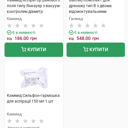
Каммед Аспіратор ранового
Galmed Комплект для
поля типу Янкауер з вакуум-
дренажу тип В з двома
контролем діаметр
відсмоктувальними
накінечника 8,0 мм/F24 1 шт
трубками, контейнер 400 мл
Каммед
Галмед
1 шт
Є в наявності
Є в наявності
186.00
грн
548.00
грн
від
від
КУПИТИ
КУПИТИ
Каммед Сильфон-гармошка
для аспірації 150 мл 1 шт
Каммед
Немає в наявності