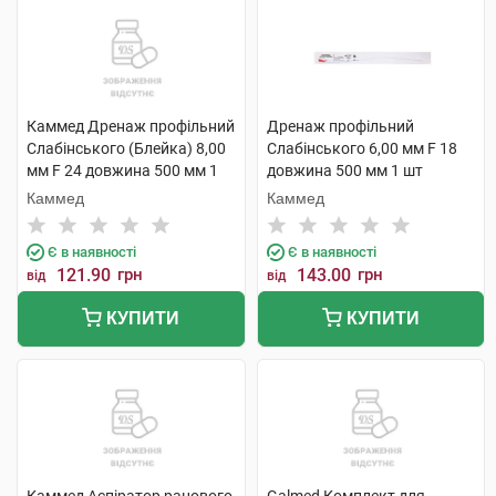
Каммед Дренаж профільний
Дренаж профільний
Слабінського (Блейка) 8,00
Слабінського 6,00 мм F 18
мм F 24 довжина 500 мм 1
довжина 500 мм 1 шт
шт
Каммед
Каммед
Є в наявності
Є в наявності
121.90
грн
143.00
грн
від
від
КУПИТИ
КУПИТИ