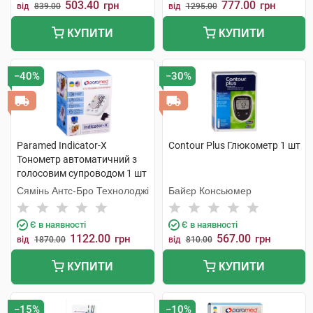
503.40
777.00
грн
грн
від
839.00
від
1295.00
КУПИТИ
КУПИТИ
−40%
−30%
Paramed Indicator-X
Contour Plus Глюкометр 1 шт
Тонометр автоматичний з
голосовим супроводом 1 шт
Сямінь Антс-Бро Технолоджі
Байєр Консьюмер
Є в наявності
Є в наявності
1122.00
567.00
грн
грн
від
1870.00
від
810.00
КУПИТИ
КУПИТИ
−15%
−10%