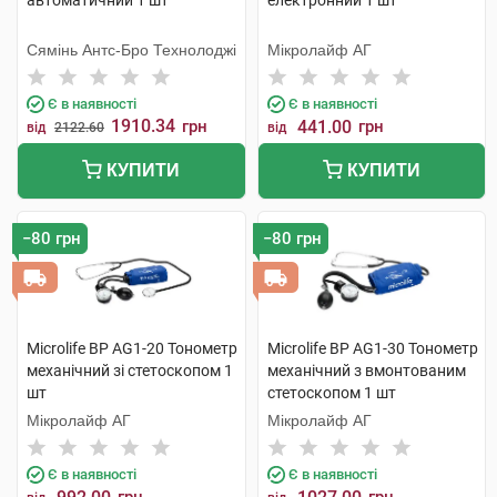
автоматичний 1 шт
електронний 1 шт
Сямінь Антс-Бро Технолоджі
Мікролайф AГ
Є в наявності
Є в наявності
1910.34
грн
441.00
грн
від
2122.60
від
КУПИТИ
КУПИТИ
−80 грн
−80 грн
Microlife BP AG1-20 Тонометр
Microlife BP AG1-30 Тонометр
механічний зі стетоскопом 1
механічний з вмонтованим
шт
стетоскопом 1 шт
Мікролайф AГ
Мікролайф AГ
Є в наявності
Є в наявності