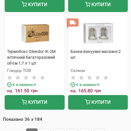
КУПИТИ
КУПИТИ
Термобокс Glewdor IK-2M
Банки вакуумні масажні 2
аптечний багаторазовий
шт
об'єм 1,7 л 1 шт
Глюдор ТОВ
Селком
Є в наявності
Є в наявності
161.50
грн
165.80
грн
від
від
КУПИТИ
КУПИТИ
Показано
36
з
184