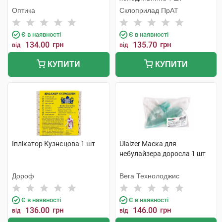
Оптика
Склоприлад ПрАТ
Є в наявності
Є в наявності
134.00
грн
135.70
грн
від
від
КУПИТИ
КУПИТИ
Іплікатор Кузнєцова 1 шт
Ulaizer Маска для
небулайзера доросла 1 шт
Дороф
Вега Технолоджис
Є в наявності
Є в наявності
136.00
грн
146.00
грн
від
від