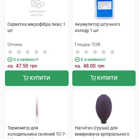
Серветка мікрофібра люкс 1
Акумулятор штучного
шт
холоду 1 шт
Оптика
Глюдор ТОВ
Є в наявності
Є в наявності
47.50
грн
48.00
грн
від
від
КУПИТИ
КУПИТИ
Термометр для
Нагнітач (груша) для
холодильника скляний ТС-7-
вимірювача артеріального