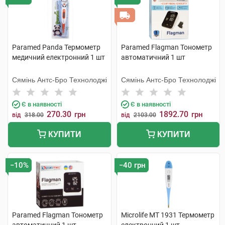
Paramed Panda Термометр
Paramed Flagman Тонометр
медичний електронний 1 шт
автоматичний 1 шт
Сямінь Антс-Бро Технолоджі
Сямінь Антс-Бро Технолоджі
Є в наявності
Є в наявності
270.30
1892.70
грн
грн
від
318.00
від
2103.00
КУПИТИ
КУПИТИ
−10%
−40 грн
Paramed Flagman Тонометр
Microlife MT 1931 Термометр