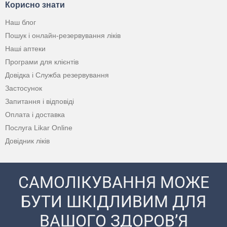
Корисно знати
Наш блог
Пошук і онлайн-резервування ліків
Наші аптеки
Програми для клієнтів
Довідка і Служба резервування
Застосунок
Запитання і відповіді
Оплата і доставка
Послуга Likar Online
Довідник ліків
САМОЛІКУВАННЯ МОЖЕ
БУТИ ШКІДЛИВИМ ДЛЯ
ВАШОГО ЗДОРОВ’Я