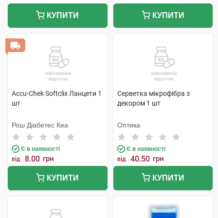
КУПИТИ
КУПИТИ
Accu-Chek Softclix Ланцети 1
Серветка мікрофібра з
шт
декором 1 шт
Рош Діабетес Кеа
Оптика
Є в наявності
Є в наявності
8.00
грн
40.50
грн
від
від
КУПИТИ
КУПИТИ