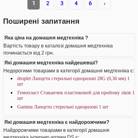
1
2
3
4
6
›
Поширені запитання
Яка ціна на домашня медтехніка ?
Вартість товару в каталозі домашня медтехніка
починається від 2 грн.
Які домашня медтехніка найдешевші?
Недорогими товарами в категорії домашня медтехніка є:
droplet Ланцети стерильні одноразові 28G (0,36 мм) 1
шт
Гемопласт Стаканчик пластиковий для прийому ліків 1
шт
Gamma Ланцети стерильні одноразові 1 шт
Які домашня медтехніка є найдорожчими?
Найдорожчими товарами в категорії домашня
медтехніка інтернет-аптеки DS є: