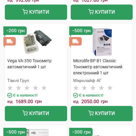
992.00
грн
1027.00
грн
від
від
КУПИТИ
КУПИТИ
−200 грн
−500 грн
Vega VA-350 Тонометр
Microlife BP B1 Classic
автоматичний 1 шт
Тонометр автоматичний
електронний 1 шт
Тіволі Груп
Мікролайф AГ
Є в наявності
Є в наявності
1689.00
грн
2050.00
грн
від
від
КУПИТИ
КУПИТИ
−500 грн
−300 грн