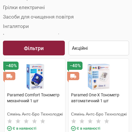
Грілки електричні
Засоби для очищення повітря
Інгалятори
Інша домашня медтехніка
Масажери та аплікатори
Фільтри
Стетоскопи
Термометри
−40%
−40%
Термометри кімнатні
Тонометри
Paramed Comfort Тонометр
Paramed One-X Тонометр
механічний 1 шт
автоматичний 1 шт
Сямінь Антс-Бро Технолоджі
Сямінь Антс-Бро Технолоджі
Є в наявності
Є в наявності