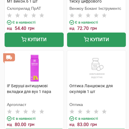
М1 викон.6 1 шт
тиску цифрового
напівавтоматичного, колір
Склоприлад ПрАТ
Венжоу Боканг Інструментс
сірий 1 шт
Є в наявності
Є в наявності
54.40
грн
72.70
грн
від
від
КУПИТИ
КУПИТИ
IF Беруші антишумові
Оптика Ланцюжок для
вкладки для вух 1 пара
окулярів 1 шт
Аргопласт
Оптика
Є в наявності
Є в наявності
80.00
грн
83.00
грн
від
від