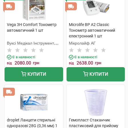
Vega 3H Comfort Тонометр
Microlife BP A2 Classic
автоматичний 1 шт
Тонометр автоматичний
електронний 1 шт
Вуксі Медікал Інструмент
Мікролайф AГ
Фекторі
Є в наявності
Є в наявності
2080.00
грн
2638.00
грн
від
від
КУПИТИ
КУПИТИ
droplet Ланцети стерильні
Гемопласт Стаканчик
одноразові 28G (0,36 мм) 1
пластиковий для прийому