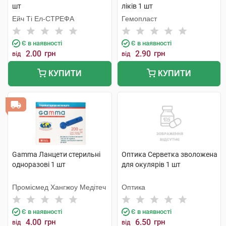
шт
ліків 1 шт
Ейч Ті Ел-СТРЕФА
Гемопласт
Є в наявності
Є в наявності
2.00
грн
2.90
грн
від
від
КУПИТИ
КУПИТИ
Gamma Ланцети стерильні
Оптика Серветка зволожена
одноразові 1 шт
для окулярів 1 шт
Промісмед Хангжоу Медітеч
Оптика
Є в наявності
Є в наявності
4.00
грн
6.50
грн
від
від