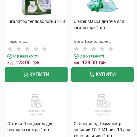
Інгалятор тепловологий 1 шт
Ulaizer Маска дитяча для
інгалятора 1 шт
Гемопласт
Вега Технолоджис
Є в наявності
Є в наявності
123.00
грн
128.00
грн
від
від
КУПИТИ
КУПИТИ
Оптика Ланцюжок для
Склоприлад Термометр
окулярів екстра 1 шт
скляний ТС-7-М1 вик.10 для
холодильника 1 шт