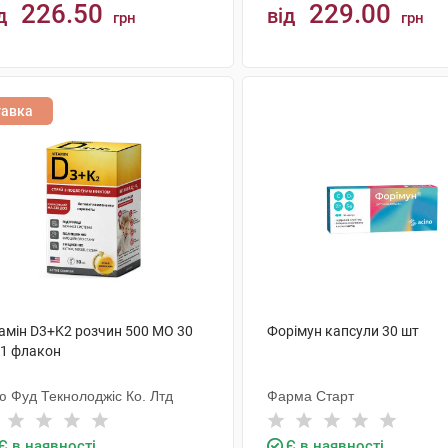
226.50
229.00
д
від
грн
грн
КУПИТИ
КУПИТИ
тавка
тамін D3+K2 розчин 500 МО 30
Форімун капсули 30 шт
 1 флакон
ю Фуд Текнолоджіс Ко. Лтд
Фарма Старт
Є в наявності
Є в наявності