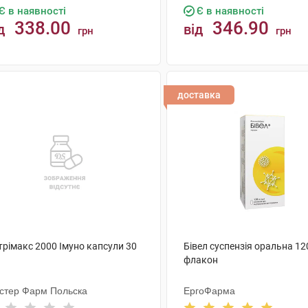
Є в наявності
Є в наявності
338.00
346.90
д
від
грн
грн
КУПИТИ
КУПИТИ
доставка
трімакс 2000 Імуно капсули 30
Бівел суспензія оральна 12
флакон
стер Фарм Польска
ЕргоФарма