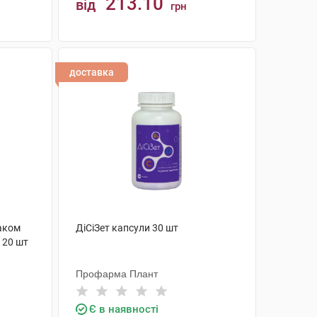
213.10
від
грн
КУПИТИ
доставка
маком
ДіСіЗет капсули 30 шт
 20 шт
Профарма Плант
Є в наявності