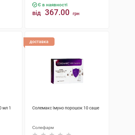
Є в наявності
367.00
від
грн
КУПИТИ
доставка
0 мл 1
Солемакс Імуно порошок 10 саше
Солефарм