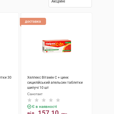
доставка
етки 30
Хелпекс Вітамін С + цинк
сицилійський апельсин таблетки
шипучі 10 шт
Санотакт
Є в наявності
157.10
від