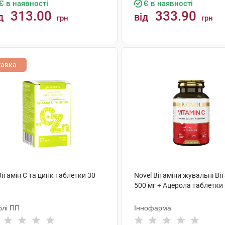
Є в наявності
Є в наявності
313.00
333.90
д
від
грн
грн
КУПИТИ
КУПИТИ
тавка
Вітамін С та цинк таблетки 30
Novel Вітаміни жувальні Віт
500 мг + Ацерола таблетки
рлі ПП
Іннофарма