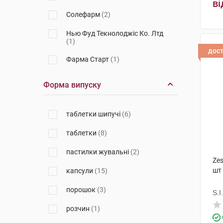
ві
Солефарм
(2)
Нью Фуд Текнолоджіс Ко. Лтд
(1)
дос
Фарма Старт
(1)
Київський вітамінний завод
(1)
Форма випуску
Нов Фудс
(1)
таблетки шипучі
(6)
Озимук Фарм
(1)
таблетки
(8)
Маклеодс Фармасьютикалс
(1)
пастилки жувальні
(2)
Новелті Фарма ГДД СА
(1)
Ze
шт
капсули
(15)
Чарлі ПП
(1)
порошок
(3)
Іннофарма
(1)
S.I.
розчин
(1)
Мастер Фарм Польска
(1)