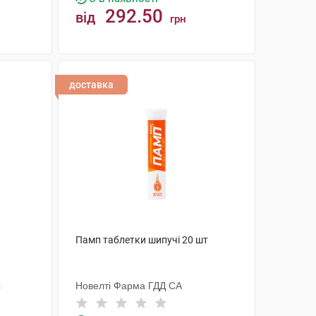
292.50
від
грн
КУПИТИ
доставка
Памп таблетки шипучі 20 шт
с
Новелті Фарма ГДД СА