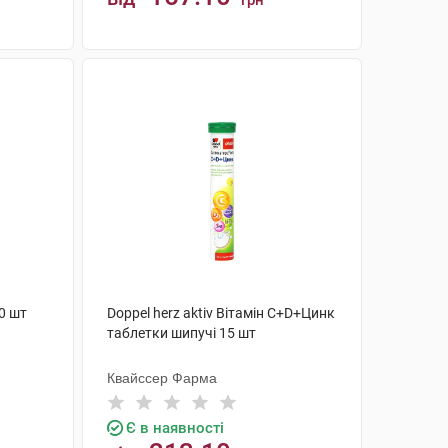
грн
КУПИТИ
0 шт
Doppel herz aktiv Вітамін С+D+Цинк
таблетки шипучі 15 шт
Квайссер Фарма
Є в наявності