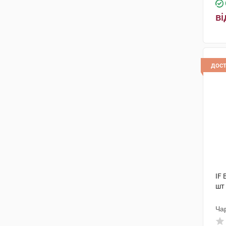
ві
дос
IF 
шт
Ча