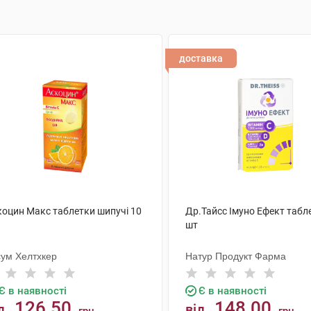
доставка
коцин Макс таблетки шипучі 10
Др.Тайсс Імуно Ефект табл
шт
сум Хелтхкер
Натур Продукт Фарма
Є в наявності
Є в наявності
126.50
148.00
д
від