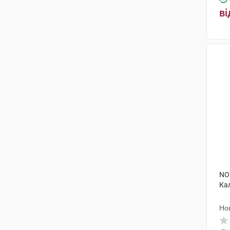
ві
NO
Ка
Но