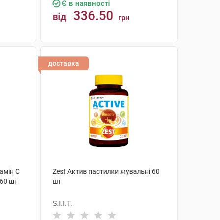
Є в наявності
336.50
від
грн
КУПИТИ
доставка
амін C
Zest Актив пастилки жувальні 60
 60 шт
шт
S.I.I.T.