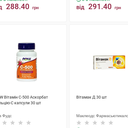
288.40
291.40
д
від
грн
грн
КУПИТИ
КУПИТИ
W Вітамін С-500 Аскорбат
Вітамак Д 30 шт
льцію-С капсули 30 шт
в Фудс
Маклеодс Фармасьютикал