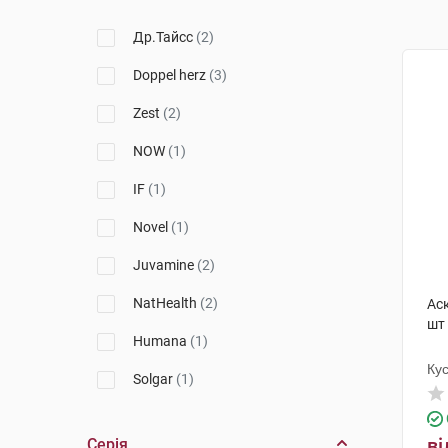
Др.Тайсс
(2)
Doppel herz
(3)
Zest
(2)
NOW
(1)
IF
(1)
Novel
(1)
Juvamine
(2)
NatHealth
(2)
Ас
шт
Humana
(1)
Ку
Solgar
(1)
Orthomol
(1)
ві
Серія