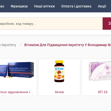
нас
Франшиза
Наші аптеки
Оплата і доставка
Акції
З
 Імунітету
Вітаміни Для Підвищення Імунітету У Володимир-
Immun відновлення імунної системи 30 днів
Актив
АП 16