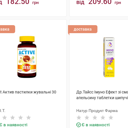
182.50
209.60
д
від
грн
грн
КУПИТИ
КУПИТИ
тавка
доставка
st Актив пастилки жувальні 30
Др.Тайсс Імуно Ефект зі с
апельсину таблетки шипучі
I.T.
Натур Продукт Фарма
Є в наявності
Є в наявності