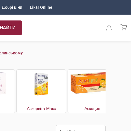
Добрі ціни
Likar Online
НАЙТИ
Волинському
Аскорвіта Макс
Аскоцин