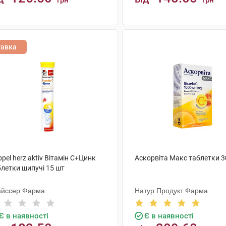
грн
грн
КУПИТИ
КУПИТИ
тавка
pel herz aktiv Вітамін С+Цинк
Аскорвіта Макс таблетки 3
блетки шипучі 15 шт
айссер Фарма
Натур Продукт Фарма
Є в наявності
Є в наявності