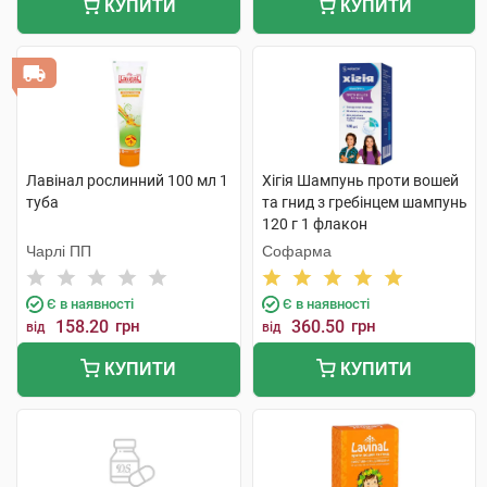
КУПИТИ
КУПИТИ
Лавінал рослинний 100 мл 1
Хігія Шампунь проти вошей
туба
та гнид з гребінцем шампунь
120 г 1 флакон
Чарлі ПП
Софарма
Є в наявності
Є в наявності
158.20
грн
360.50
грн
від
від
КУПИТИ
КУПИТИ