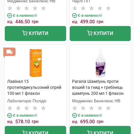
Медженікс Бенелюкс НВ
Чарлі ПП
Є в наявності
Є в наявності
446.50
грн
499.00
грн
від
від
КУПИТИ
КУПИТИ
Лавінал 15
Paranix Шампунь проти
протипедикульозний спрей
вошей та гнид + гребінець
100 мл 1 флакон
шампунь 200 мл 1 флакон
Лаболаторіє Полідіс
Медженікс Бенелюкс НВ
Є в наявності
Є в наявності
578.10
грн
695.00
грн
від
від
КУПИТИ
КУПИТИ