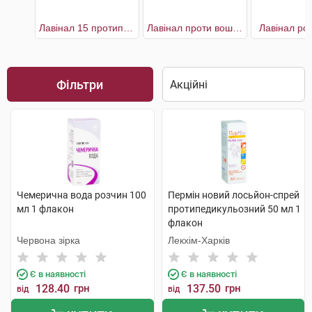
Лавінал 15 протипедикульозний
Лавінал проти вошей та гнид
Лавінал ро
Фільтри
Чемерична вода розчин 100
Пермін новий лосьйон-спрей
мл 1 флакон
протипедикульозний 50 мл 1
флакон
Червона зірка
Лекхім-Харків
Є в наявності
Є в наявності
128.40
грн
137.50
грн
від
від