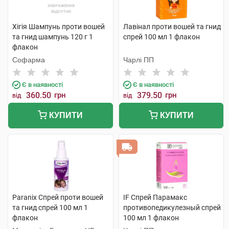
Хігія Шампунь проти вошей
Лавінал проти вошей та гнид
та гнид шампунь 120 г 1
спрей 100 мл 1 флакон
флакон
Софарма
Чарлі ПП
Є в наявності
Є в наявності
360.50
грн
379.50
грн
від
від
КУПИТИ
КУПИТИ
Paranix Спрей проти вошей
IF Спрей Парамакс
та гнид спрей 100 мл 1
противопедикулезный спрей
флакон
100 мл 1 флакон