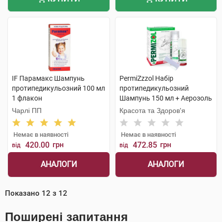
IF Парамакс Шампунь
PermiZzzol Набір
протипедикульозний 100 мл
протипедикульозний
1 флакон
Шампунь 150 мл + Аерозоль
70 мл + Гребінець 1 набір
Чарлі ПП
Красота та Здоров'я
Немає в наявності
Немає в наявності
420.00
грн
472.85
грн
від
від
АНАЛОГИ
АНАЛОГИ
Показано
12
з
12
Поширені запитання