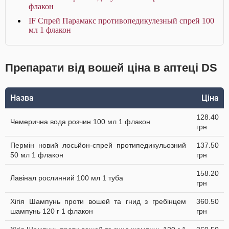
флакон
IF Спрей Парамакс противопедикулезный спрей 100
мл 1 флакон
Препарати від вошей ціна в аптеці DS
Назва
Ціна
128.40
Чемерична вода розчин 100 мл 1 флакон
грн
Пермін новий лосьйон-спрей протипедикульозний
137.50
50 мл 1 флакон
грн
158.20
Лавінал рослинний 100 мл 1 туба
грн
Хігія Шампунь проти вошей та гнид з гребінцем
360.50
шампунь 120 г 1 флакон
грн