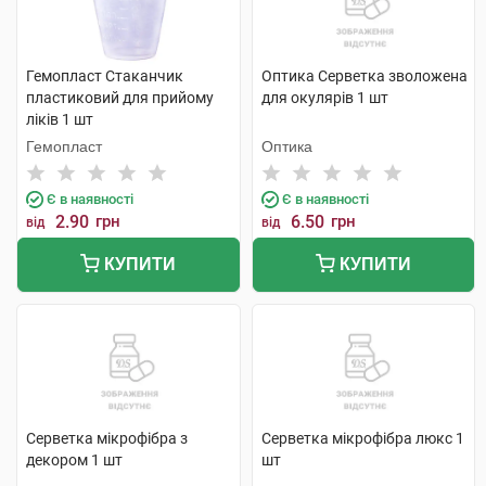
Гемопласт Стаканчик
Оптика Серветка зволожена
пластиковий для прийому
для окулярів 1 шт
ліків 1 шт
Гемопласт
Оптика
Є в наявності
Є в наявності
2.90
грн
6.50
грн
від
від
КУПИТИ
КУПИТИ
Серветка мікрофібра з
Серветка мікрофібра люкс 1
декором 1 шт
шт