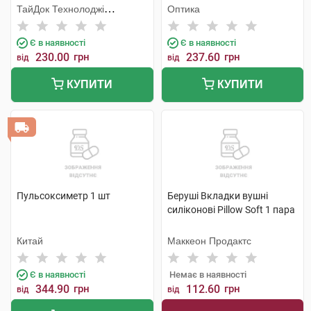
ТайДок Технолоджі
Оптика
Корпорейшн
Є в наявності
Є в наявності
230.00
грн
237.60
грн
від
від
КУПИТИ
КУПИТИ
Пульсоксиметр 1 шт
Беруші Вкладки вушні
силіконові Pillow Soft 1 пара
Китай
Маккеон Продактс
Є в наявності
Немає в наявності
344.90
грн
112.60
грн
від
від