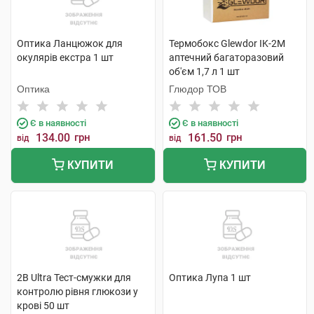
Оптика Ланцюжок для
Термобокс Glewdor IK-2M
окулярів екстра 1 шт
аптечний багаторазовий
об'єм 1,7 л 1 шт
Оптика
Глюдор ТОВ
Є в наявності
Є в наявності
134.00
грн
161.50
грн
від
від
КУПИТИ
КУПИТИ
2B Ultra Тест-смужки для
Оптика Лупа 1 шт
контролю рівня глюкози у
крові 50 шт