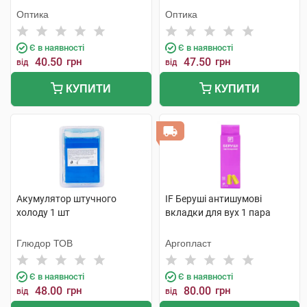
Оптика
Оптика
Є в наявності
Є в наявності
40.50
грн
47.50
грн
від
від
КУПИТИ
КУПИТИ
Акумулятор штучного
IF Беруші антишумові
холоду 1 шт
вкладки для вух 1 пара
Глюдор ТОВ
Аргопласт
Є в наявності
Є в наявності
48.00
грн
80.00
грн
від
від