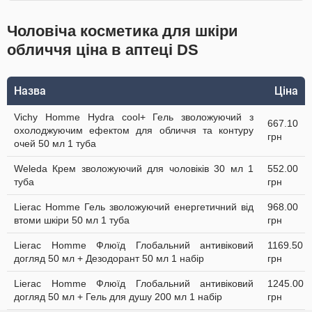
Чоловіча косметика для шкіри
обличчя ціна в аптеці DS
Назва
Ціна
Vichy Homme Hydra cool+ Гель зволожуючий з
667.10
охолоджуючим ефектом для обличчя та контуру
грн
очей 50 мл 1 туба
Weleda Крем зволожуючий для чоловіків 30 мл 1
552.00
туба
грн
Lierac Homme Гель зволожуючий енергетичний від
968.00
втоми шкіри 50 мл 1 туба
грн
Lierac Homme Флюїд Глобальний антивіковий
1169.50
догляд 50 мл + Дезодорант 50 мл 1 набір
грн
Lierac Homme Флюїд Глобальний антивіковий
1245.00
догляд 50 мл + Гель для душу 200 мл 1 набір
грн