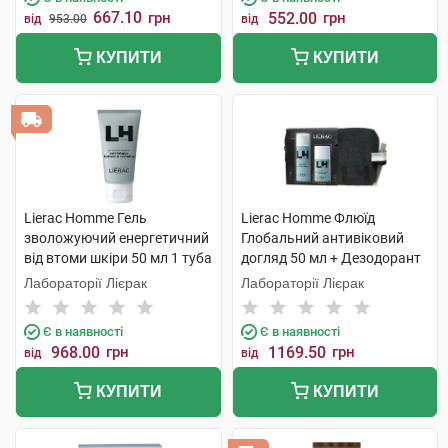
667.10
грн
552.00
грн
від
953.00
від
КУПИТИ
КУПИТИ
Lierac Homme Гель
Lierac Homme Флюїд
зволожуючий енергетичний
Глобальний антивіковий
від втоми шкіри 50 мл 1 туба
догляд 50 мл + Дезодорант
50 мл 1 набір
Лабораторії Лієрак
Лабораторії Лієрак
Є в наявності
Є в наявності
968.00
грн
1169.50
грн
від
від
КУПИТИ
КУПИТИ