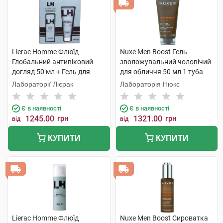
Lierac Homme Флюїд
Nuxe Men Boost Гель
Глобальний антивіковий
зволожувальний чоловічий
догляд 50 мл + Гель для
для обличчя 50 мл 1 туба
душу 200 мл 1 набір
Лабораторії Лієрак
Лабораторія Нюкс
Є в наявності
Є в наявності
1245.00
грн
1321.00
грн
від
від
КУПИТИ
КУПИТИ
Lierac Homme Флюїд
Nuxe Men Boost Сироватка