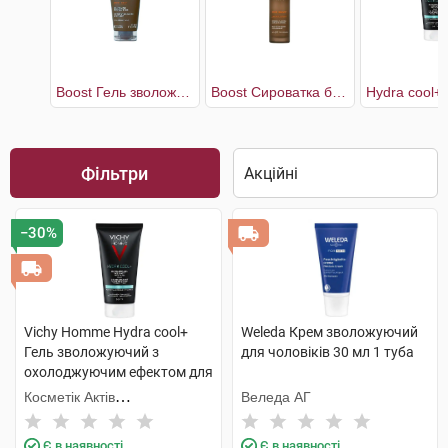
Boost Гель зволожувальний чоловічий для обличчя
Boost Сироватка багатоцільова чоловіча для обличчя
Фільтри
−30%
Vichy Homme Hydra cool+
Weleda Крем зволожуючий
Гель зволожуючий з
для чоловіків 30 мл 1 туба
охолоджуючим ефектом для
обличчя та контуру очей 50
Косметік Актів
Веледа АГ
мл 1 туба
Інтернаціональ
Є в наявності
Є в наявності