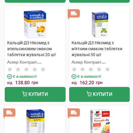
Кальцій-Д3 Нікомед з
Кальцій-Д3 Нікомед з
апельсиновим смаком
м'ятним смаком таблетки
таблетки жувальні 20 шт
жувальні 30 шт
Аскер Контракт
Аскер Контракт
Мануфекчерінг АС
Мануфекчерінг АС
Є в наявності
Є в наявності
138.80
грн
162.20
грн
від
від
КУПИТИ
КУПИТИ