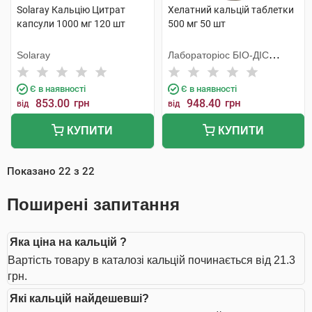
Solaray Кальцію Цитрат
Хелатний кальцій таблетки
капсули 1000 мг 120 шт
500 мг 50 шт
Solaray
Лабораторiос БIО-ДIС
Еспанія
Є в наявності
Є в наявності
853.00
грн
948.40
грн
від
від
КУПИТИ
КУПИТИ
Показано
22
з
22
Поширені запитання
Яка ціна на кальцій ?
Вартість товару в каталозі кальцій починається від 21.3
грн.
Які кальцій найдешевші?