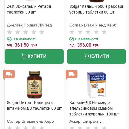
Zest 3D-Кальцій Ретард
Solgar Кальцій 600 з раковин
таблетки 30 шт
устриць таблетки 60 шт
Джелтек Приват Лімітед
Солгар Вітамін енд Херб
Є в наявності
Є в наявності
361.50
грн
396.00
грн
від
від
КУПИТИ
КУПИТИ
Solgar Цитрат Кальцію з
Кальцій-Д3 Нікомед з
вітаміном Д3 таблетки 60 шт
апельсиновим смаком
таблетки жувальні 100 шт
Солгар Вітамін енд Херб
Аскер Контракт
Мануфекчерінг АС