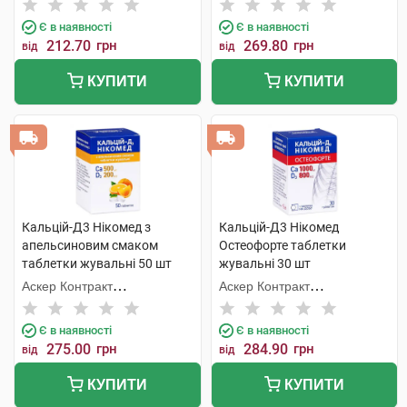
Корпорейшн
Корпорейшн
Є в наявності
Є в наявності
212.70
грн
269.80
грн
від
від
КУПИТИ
КУПИТИ
Кальцій-Д3 Нікомед з
Кальцій-Д3 Нікомед
апельсиновим смаком
Остеофорте таблетки
таблетки жувальні 50 шт
жувальні 30 шт
Аскер Контракт
Аскер Контракт
Мануфекчерінг АС
Мануфекчерінг АС
Є в наявності
Є в наявності
275.00
грн
284.90
грн
від
від
КУПИТИ
КУПИТИ