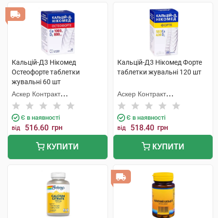
Кальцій-Д3 Нікомед
Кальцій-Д3 Нікомед Форте
Остеофорте таблетки
таблетки жувальні 120 шт
жувальні 60 шт
Аскер Контракт
Аскер Контракт
Мануфекчерінг АС
Мануфекчерінг АС
Є в наявності
Є в наявності
516.60
грн
518.40
грн
від
від
КУПИТИ
КУПИТИ