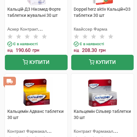
Кальцій-Д3 Нікомед Форте
Doppel herz aktiv Кальцій+D3
таблетки жувальні 30 шт
таблетки 30 шт
Аскер Контракт
Квайссер Фарма
Мануфекчерінг АС
Є в наявності
Є в наявності
190.60
грн
208.30
грн
від
від
КУПИТИ
КУПИТИ
Кальцемін Адванс таблетки
Кальцемін Сільвер таблетки
30 шт
30 шт
Контракт Фармакал
Контракт Фармакал