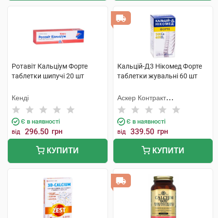
Ротавіт Кальціум Форте
Кальцій-Д3 Нікомед Форте
таблетки шипучі 20 шт
таблетки жувальні 60 шт
Кенді
Аскер Контракт
Мануфекчерінг АС
Є в наявності
Є в наявності
296.50
грн
339.50
грн
від
від
КУПИТИ
КУПИТИ