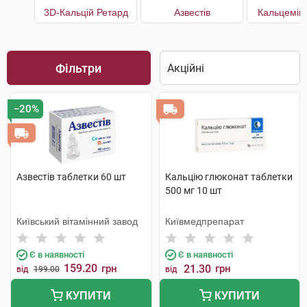
3D-Кальцій Ретард
Азвестів
Кальцемін
Фільтри
−20%
Азвестів таблетки 60 шт
Кальцію глюконат таблетки
500 мг 10 шт
Київський вітамінний завод
Київмедпрепарат
Є в наявності
Є в наявності
159.20
грн
21.30
грн
від
199.00
від
КУПИТИ
КУПИТИ