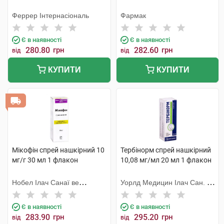
Феррер Інтернасіональ
Фармак
Є в наявності
Є в наявності
280.80
грн
282.60
грн
від
від
КУПИТИ
КУПИТИ
Мікофін спрей нашкірний 10
Тербінорм спрей нашкірний
мг/г 30 мл 1 флакон
10,08 мг/мл 20 мл 1 флакон
Нобел Ілач Санаї ве
Уорлд Медицин Ілач Сан. Ве
Тіджарет
Тідж
Є в наявності
Є в наявності
283.90
грн
295.20
грн
від
від