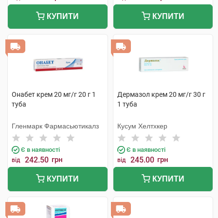
КУПИТИ
КУПИТИ
Онабет крем 20 мг/г 20 г 1
Дермазол крем 20 мг/г 30 г
туба
1 туба
Гленмарк Фармасьютикалз
Кусум Хелтхкер
Є в наявності
Є в наявності
242.50
грн
245.00
грн
від
від
КУПИТИ
КУПИТИ