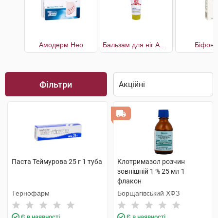
Амодерм Нео
Бальзам для ніг Антизапах і піт
Біфон 
Фільтри
Паста Теймурова 25 г 1 туба
Клотримазол розчин
зовнішній 1 % 25 мл 1
флакон
Тернофарм
Борщагівський ХФЗ
Є в наявності
Є в наявності