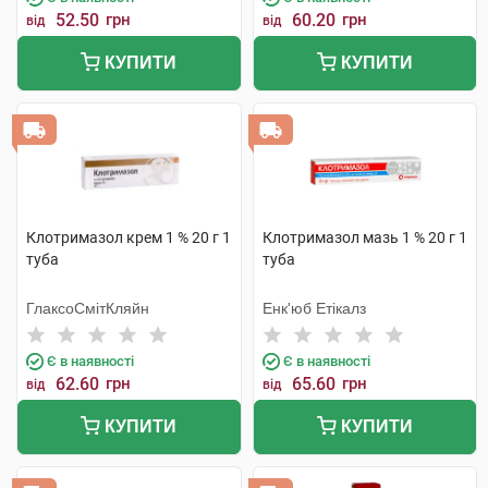
52.50
грн
60.20
грн
від
від
КУПИТИ
КУПИТИ
Клотримазол крем 1 % 20 г 1
Клотримазол мазь 1 % 20 г 1
туба
туба
ГлаксоСмітКляйн
Енк'юб Етікалз
Є в наявності
Є в наявності
62.60
грн
65.60
грн
від
від
КУПИТИ
КУПИТИ