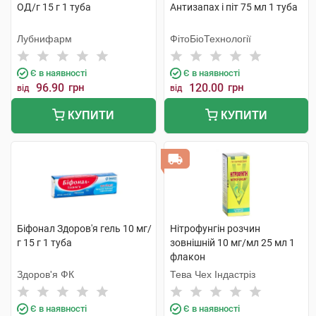
ОД/г 15 г 1 туба
Антизапах і піт 75 мл 1 туба
Лубнифарм
ФітоБіоТехнології
Є в наявності
Є в наявності
96.90
грн
120.00
грн
від
від
КУПИТИ
КУПИТИ
Біфонал Здоров'я гель 10 мг/
Нітрофунгін розчин
г 15 г 1 туба
зовнішній 10 мг/мл 25 мл 1
флакон
Здоров'я ФК
Тева Чех Індастріз
Є в наявності
Є в наявності