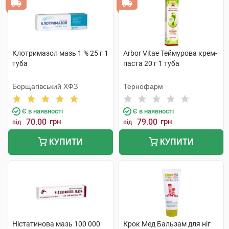
Клотримазол мазь 1 % 25 г 1
Arbor Vitae Теймурова крем-
туба
паста 20 г 1 туба
Борщагівський ХФЗ
Тернофарм
Є в наявності
Є в наявності
70.00
грн
79.00
грн
від
від
КУПИТИ
КУПИТИ
Ністатинова мазь 100 000
Крок Мед Бальзам для ніг