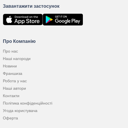
Завантажити застосунок
Про Компанію
Про нас
Наші нагороди
Новини
Франшиза
Робота у нас
Наші автори
Контакти
Політика конфіденційності
Угода користувача
Оферта