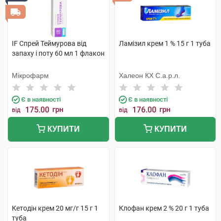
IF Спрей Теймурова від
Ламізил крем 1 % 15 г 1 туба
запаху і поту 60 мл 1 флакон
Мікрофарм
Халеон КХ С.а.р.л.
Є в наявності
Є в наявності
175.00
грн
176.00
грн
від
від
КУПИТИ
КУПИТИ
Кетодін крем 20 мг/г 15 г 1
Клофан крем 2 % 20 г 1 туба
туба