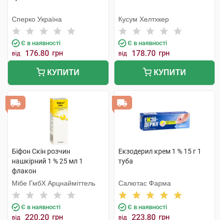
Сперко Україна
Кусум Хелтхкер
Є в наявності
Є в наявності
176.80
грн
178.70
грн
від
від
КУПИТИ
КУПИТИ
Біфон Скін розчин
Екзодерил крем 1 % 15 г 1
нашкірний 1 % 25 мл 1
туба
флакон
Мібе ГмбХ Арцнайміттель
Салютас Фарма
Є в наявності
Є в наявності
220.20
грн
223.80
грн
від
від