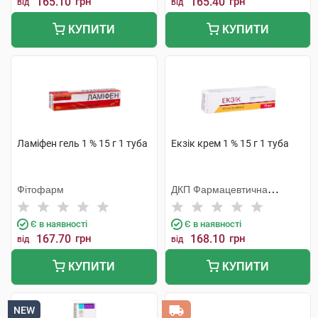
165.10
грн
165.40
грн
від
від
КУПИТИ
КУПИТИ
Ламіфен гель 1 % 15 г 1 туба
Екзік крем 1 % 15 г 1 туба
Фітофарм
ДКП Фармацевтична
фабрика
Є в наявності
Є в наявності
167.70
грн
168.10
грн
від
від
КУПИТИ
КУПИТИ
NEW