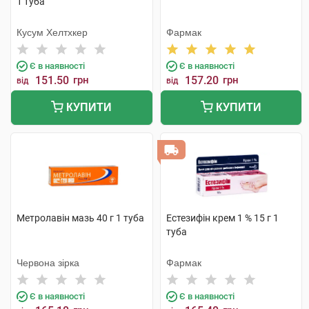
1 туба
Кусум Хелтхкер
Фармак
Є в наявності
Є в наявності
151.50
грн
157.20
грн
від
від
КУПИТИ
КУПИТИ
Метролавiн мазь 40 г 1 туба
Естезифін крем 1 % 15 г 1
туба
Червона зірка
Фармак
Є в наявності
Є в наявності