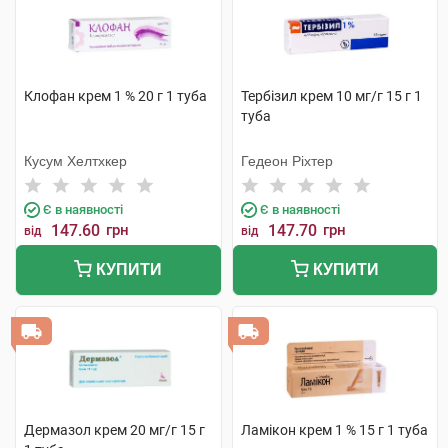
Клофан крем 1 % 20 г 1 туба
Тербізил крем 10 мг/г 15 г 1
туба
Кусум Хелтхкер
Гедеон Ріхтер
Є в наявності
Є в наявності
147.60
грн
147.70
грн
від
від
КУПИТИ
КУПИТИ
Дермазол крем 20 мг/г 15 г
Ламікон крем 1 % 15 г 1 туба