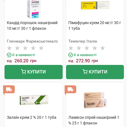
Кандід порошок нашкірний
Пімафуцин крем 20 мг/г 30 г
10 мг/г 30 г 1 флакон
1 туба
Гленмарк Фармасьютикалз
Теммлер Італіа
Є в наявності
Є в наявності
260.20
грн
272.90
грн
від
від
КУПИТИ
КУПИТИ
Залаїн крем 2 % 20 г 1 туба
Ламікон спрей нашкірний 1
% 25 г 1 флакон