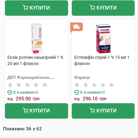
КУПИТИ
КУПИТИ
Екзік розчин нашкірний 1 %
Естезифін спрей 1 % 15 мл 1
20 мл 1 флакон
флакон
ДКП Фармацевтична
Фармак
фабрика
Є в наявності
Є в наявності
295.90
грн
296.10
грн
від
від
КУПИТИ
КУПИТИ
Показано
36
з
62