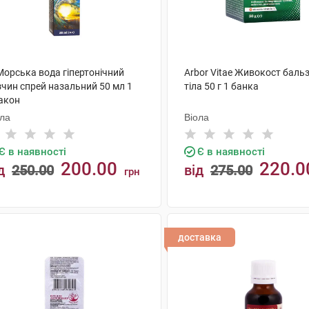
Морська вода гіпертонічний
Arbor Vitae Живокост баль
зчин спрей назальний 50 мл 1
тіла 50 г 1 банка
акон
ола
Віола
Є в наявності
Є в наявності
200.00
220.0
д
250.00
від
275.00
грн
КУПИТИ
КУПИТИ
доставка