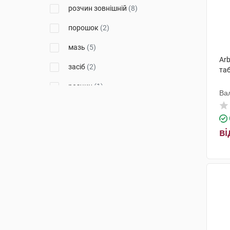
розчин зовнішній
(8)
порошок
(2)
мазь
(5)
Arb
засіб
(2)
таб
розчин
(1)
Ва
крем
(4)
краплі
(2)
ві
спрей
(4)
драже
(1)
екстракт рідкий
(2)
олівець для інгаляцій
(1)
спрей для ротової порожнини