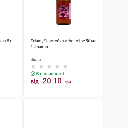
чна 5 г
Ехінацеї настойка Arbor Vitae 50 мл
1 флакон
Віола
Є в наявності
20.10
від
грн
КУПИТИ