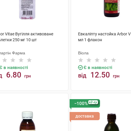
or Vitae Вугілля активоване
Евкаліпту настойка Arbor V
летки 250 мг 10 шт
мл 1 флакон
лартін Фарма
Віола
Є в наявності
Є в наявності
6.80
12.50
д
від
грн
грн
КУПИТИ
КУПИТИ
x2-гу
−100%
доставка