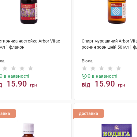
тирника настойка Arbor Vitae
Спирт мурашиний Arbor Vit
 мл 1 флакон
розчин зовнішній 50 мл 1 
ола
Віола
Є в наявності
Є в наявності
15.90
15.90
д
від
грн
грн
КУПИТИ
КУПИТИ
тавка
доставка