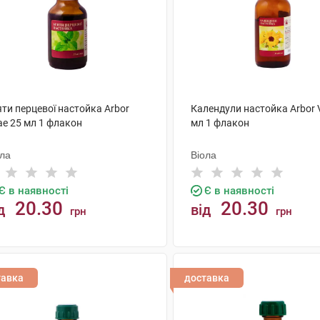
ти перцевої настойка Arbor
Календули настойка Arbor V
ae 25 мл 1 флакон
мл 1 флакон
ола
Віола
Є в наявності
Є в наявності
20.30
20.30
д
від
грн
грн
КУПИТИ
КУПИТИ
тавка
доставка