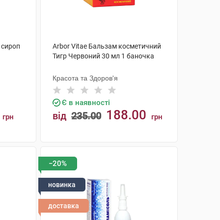
 сироп
Arbor Vitae Бальзам косметичний
Тигр Червоний 30 мл 1 баночка
Красота та Здоров'я
Є в наявності
188.00
від
235.00
грн
грн
КУПИТИ
−20%
новинка
доставка