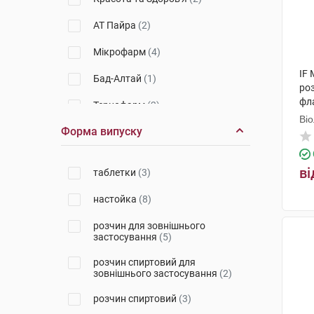
АТ Пайра
(2)
Мікрофарм
(4)
IF 
Бад-Алтай
(1)
ро
фл
Тернофарм
(2)
Ві
Форма випуску
Вітаміни
(1)
Сантья Ельжбета
(1)
ві
таблетки
(3)
Польфарма
(1)
настойка
(8)
розчин для зовнішнього
застосування
(5)
розчин спиртовий для
зовнішнього застосування
(2)
розчин спиртовий
(3)