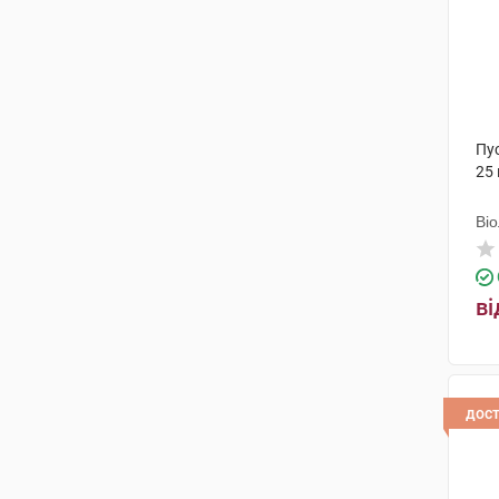
Пус
25
Ві
ві
дос