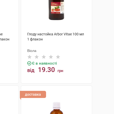
ae
Глоду настойка Arbor Vitae 100 мл
флакон
1 флакон
Віола
Є в наявності
19.30
від
грн
КУПИТИ
доставка