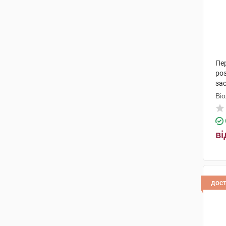
(1)
сироп
(6)
олія
(1)
масло
(1)
Пер
ро
паста
(1)
за
бальзам
(1)
Ві
льодяники
(2)
ві
спрей назальний
(2)
дос