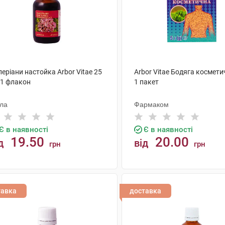
еріани настойка Arbor Vitae 25
Arbor Vitae Бодяга космети
 1 флакон
1 пакет
ола
Фармаком
Є в наявності
Є в наявності
19.50
20.00
д
від
грн
грн
КУПИТИ
КУПИТИ
тавка
доставка