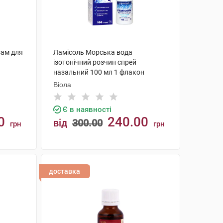
зам для
Ламісоль Морська вода
ізотонічний розчин спрей
назальний 100 мл 1 флакон
Віола
Є в наявності
0
240.00
від
300.00
грн
грн
КУПИТИ
доставка