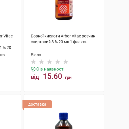
r Vitae
Борної кислоти Arbor Vitae розчин
спиртовий 3 % 20 мл 1 флакон
1 % 20
ика
Віола
Є в наявності
15.60
від
грн
КУПИТИ
доставка