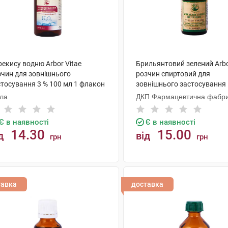
екису водню Arbor Vitae
Брильянтовий зелений Arbo
зчин для зовнішнього
розчин спиртовий для
стосування 3 % 100 мл 1 флакон
зовнішнього застосування 
мл 1 флакон
ола
ДКП Фармацевтична фабр
Є в наявності
Є в наявності
14.30
15.00
д
від
грн
грн
КУПИТИ
КУПИТИ
тавка
доставка