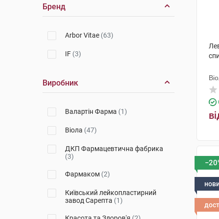
Бренд
Arbor Vitae
(63)
Лев
IF
(3)
сп
Ві
Виробник
Валартін Фарма
(1)
ві
Віола
(47)
ДКП Фармацевтична фабрика
(3)
−20
Фармаком
(2)
нов
Київський лейкопластирний
завод Сарепта
(1)
дос
Красота та Здоров'я
(2)