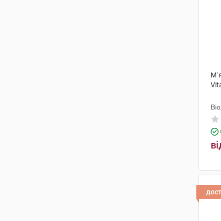
М`я
Vit
Ві
ві
дос