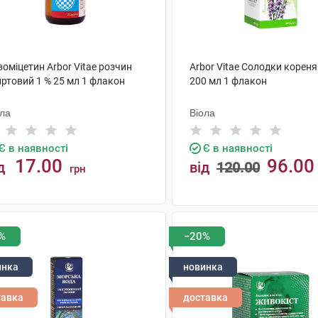
оміцетин Arbor Vitae розчин
Arbor Vitae Солодки кореня
иртовий 1 % 25 мл 1 флакон
200 мл 1 флакон
ола
Віола
Є в наявності
Є в наявності
17.00
96.00
д
від
120.00
грн
КУПИТИ
КУПИТИ
%
−20%
инка
новинка
тавка
доставка