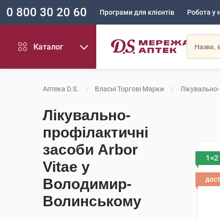
0 800 30 20 60
Програми для клієнтів
Робота у 
Каталог
Аптека D.S.
Власні Торгові Марки
Лікувально-
Лікувально-
профілактичні
засоби Arbor
1=2
Vitae у
дос
Володимир-
Волинському