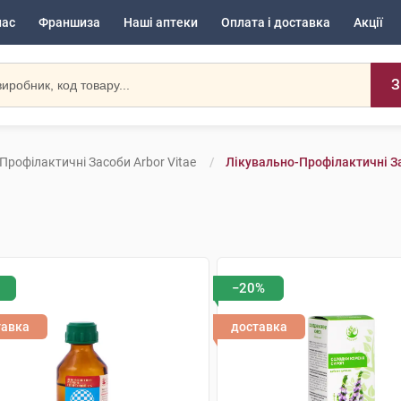
нас
Франшиза
Наші аптеки
Оплата і доставка
Акції
З
Профілактичні Засоби Arbor Vitae
Лікувально-Профілактичні З
−20%
тавка
доставка