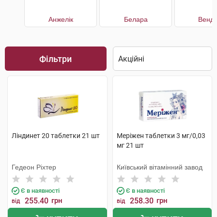
Анжелік
Белара
Венді
Фільтри
Ліндинет 20 таблетки 21 шт
Меріжен таблетки 3 мг/0,03
мг 21 шт
Гедеон Ріхтер
Київський вітамінний завод
Є в наявності
Є в наявності
255.40
грн
258.30
грн
від
від