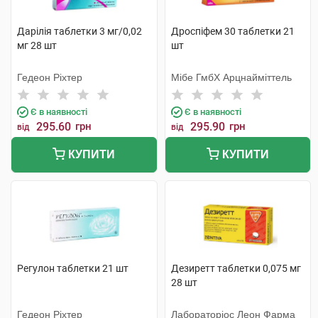
Дарілія таблетки 3 мг/0,02
Дроспіфем 30 таблетки 21
мг 28 шт
шт
Гедеон Ріхтер
Мібе ГмбХ Арцнайміттель
Є в наявності
Є в наявності
295.60
грн
295.90
грн
від
від
КУПИТИ
КУПИТИ
Регулон таблетки 21 шт
Дезиретт таблетки 0,075 мг
28 шт
Гедеон Ріхтер
Лабораторіос Леон Фарма