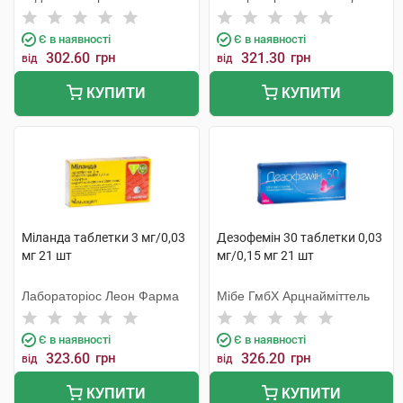
Є в наявності
Є в наявності
302.60
грн
321.30
грн
від
від
КУПИТИ
КУПИТИ
Міланда таблетки 3 мг/0,03
Дезофемін 30 таблетки 0,03
мг 21 шт
мг/0,15 мг 21 шт
Лабораторіос Леон Фарма
Мібе ГмбХ Арцнайміттель
Є в наявності
Є в наявності
323.60
грн
326.20
грн
від
від
КУПИТИ
КУПИТИ