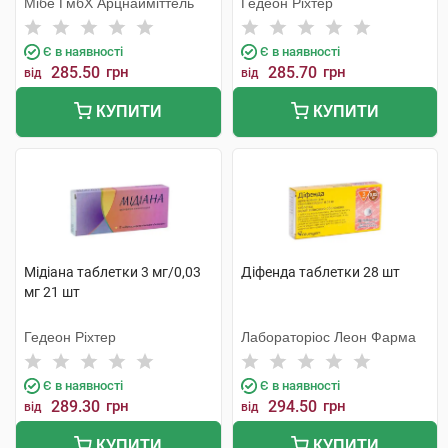
Мібе ГмбХ Арцнайміттель
Гедеон Ріхтер
Є в наявності
Є в наявності
285.50
грн
285.70
грн
від
від
КУПИТИ
КУПИТИ
Мiдіана таблетки 3 мг/0,03
Діфенда таблетки 28 шт
мг 21 шт
Гедеон Ріхтер
Лабораторіос Леон Фарма
Є в наявності
Є в наявності
289.30
грн
294.50
грн
від
від
КУПИТИ
КУПИТИ