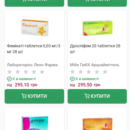
Фемінаті таблетки 0,03 мг/3
Дроспіфем 20 таблетки 28
мг 28 шт
шт
Лабораторіос Леон Фарма
Мібе ГмбХ Арцнайміттель
Є в наявності
Є в наявності
295.10
грн
295.50
грн
від
від
КУПИТИ
КУПИТИ