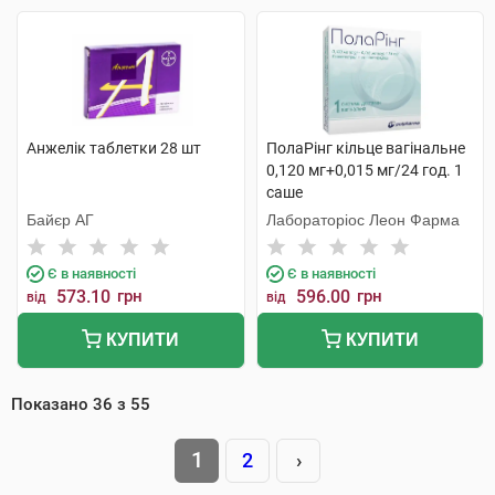
Анжелік таблетки 28 шт
ПолаРінг кільце вагінальне
0,120 мг+0,015 мг/24 год. 1
саше
Байєр АГ
Лабораторіос Леон Фарма
Є в наявності
Є в наявності
573.10
грн
596.00
грн
від
від
КУПИТИ
КУПИТИ
Показано
36
з
55
1
2
›