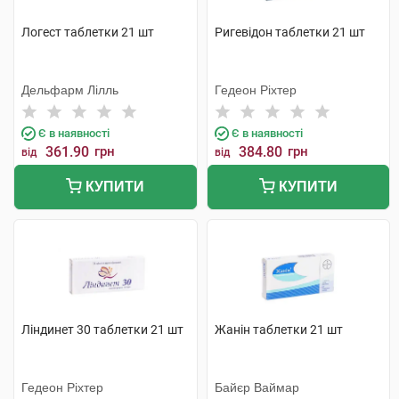
Логест таблетки 21 шт
Ригевідон таблетки 21 шт
Дельфарм Лілль
Гедеон Ріхтер
Є в наявності
Є в наявності
361.90
грн
384.80
грн
від
від
КУПИТИ
КУПИТИ
Ліндинет 30 таблетки 21 шт
Жанін таблетки 21 шт
Гедеон Ріхтер
Байєр Ваймар