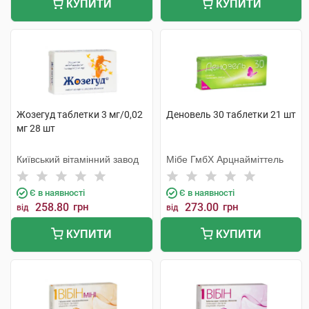
КУПИТИ
КУПИТИ
Жозегуд таблетки 3 мг/0,02
Деновель 30 таблетки 21 шт
мг 28 шт
Київський вітамінний завод
Мібе ГмбХ Арцнайміттель
Є в наявності
Є в наявності
258.80
грн
273.00
грн
від
від
КУПИТИ
КУПИТИ