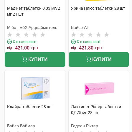
Мадінет таблетки 0,03 мг/2
Ярина Плюс таблетки 28 шт
мг 21 шт
Мібе ГмбХ Арцнайміттель
Байєр АГ
Є в наявності
Є в наявності
421.00
грн
421.80
грн
від
від
КУПИТИ
КУПИТИ
Клайра таблетки 28 шт
Лактинет Ріхтер таблетки
0,075 мг 28 шт
Байєр Ваймар
Гедеон Ріхтер