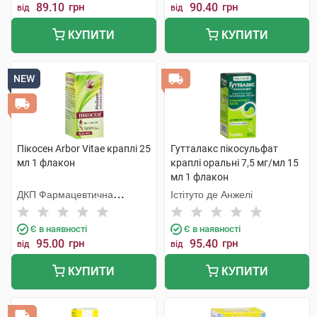
89.10
грн
90.40
грн
від
від
КУПИТИ
КУПИТИ
NEW
Пікосен Arbor Vitae краплі 25
Гутталакс пікосульфат
мл 1 флакон
краплі оральні 7,5 мг/мл 15
мл 1 флакон
ДКП Фармацевтична
Істітуто де Анжелі
фабрика
Є в наявності
Є в наявності
95.00
грн
95.40
грн
від
від
КУПИТИ
КУПИТИ