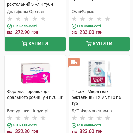
ректальний 5 мл 4 туби
Дельфарм Орлеан
ОмніФарма
Є в наявності
Є в наявності
272.90
грн
283.00
грн
від
від
КУПИТИ
КУПИТИ
Форлакс порошок для
Пікосен Мікра гель
орального розчину 4 г 20 шт
ректальний 12 мг/г 10 г 6
туб
Бофур Іпсен Індустрі
ДКП Фармацевтична
фабрика
Є в наявності
Є в наявності
322.30
грн
323.60
грн
від
від