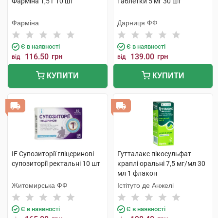
Фарміна 1,5 г 10 шт
таблетки 5 мг 30 шт
Фарміна
Дарниця ФФ
Є в наявності
Є в наявності
116.50
грн
139.00
грн
від
від
КУПИТИ
КУПИТИ
IF Супозиторії гліцеринові
Гутталакс пікосульфат
супозиторії ректальні 10 шт
краплі оральні 7,5 мг/мл 30
мл 1 флакон
Житомирська ФФ
Істітуто де Анжелі
Є в наявності
Є в наявності