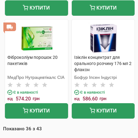
КУПИТИ
КУПИТИ
Фіброколіум порошок 20
Ізіклін концентрат для
пакетиків
орального розчину 176 мл 2
флакон
МедПро Нутрацевтікалс СІА
Бофур Іпсен Індустрі
Є в наявності
Є в наявності
574.20
грн
586.60
грн
від
від
КУПИТИ
КУПИТИ
Показано
36
з
43