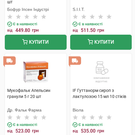
шт
Бофур Іпсен Індустрі
S.I.I.T.
Є в наявності
Є в наявності
449.80
грн
511.50
грн
від
від
КУПИТИ
КУПИТИ
Мукофальк Апельсин
IF Гуттанорм сироп з
гранули 5 г 20 шт
лактулозою 15 мл 10 стіків
Др. Фальк Фарма
Віола
Є в наявності
Є в наявності
523.00
грн
535.00
грн
від
від