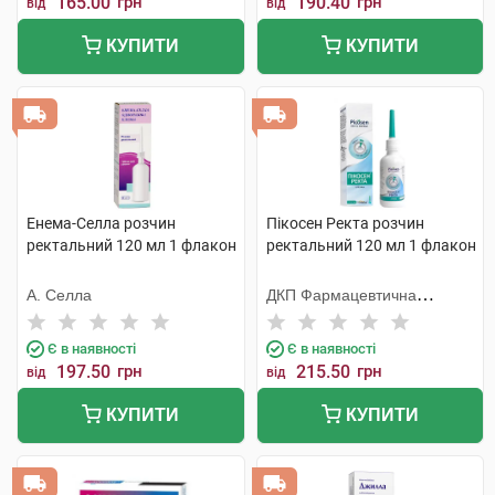
165.00
грн
190.40
грн
від
від
КУПИТИ
КУПИТИ
Енема-Селла розчин
Пікосен Ректа розчин
ректальний 120 мл 1 флакон
ректальний 120 мл 1 флакон
А. Селла
ДКП Фармацевтична
фабрика
Є в наявності
Є в наявності
197.50
грн
215.50
грн
від
від
КУПИТИ
КУПИТИ