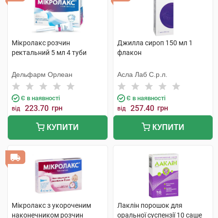
Мікролакс розчин
Джилла сироп 150 мл 1
ректальний 5 мл 4 туби
флакон
Дельфарм Орлеан
Асла Лаб С.р.л.
Є в наявності
Є в наявності
223.70
грн
257.40
грн
від
від
КУПИТИ
КУПИТИ
Мікролакс з укороченим
Лаклін порошок для
наконечником розчин
оральної суспензії 10 саше