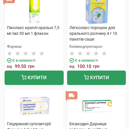
Піколакс краплі оральні 7,5
Легколакс порошок для
мг/мл 30 мл 1 флакон
орального розчину 4 г 10
пакетів-саше
Фармак
Київмедпрепарат
Є в наявності
Є в наявності
99.50
грн
100.10
грн
від
від
КУПИТИ
КУПИТИ
Гліцеринові супозиторії
Бісакодил Дарниця