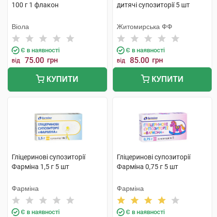
100 г 1 флакон
дитячі супозиторії 5 шт
Віола
Житомирська ФФ
Є в наявності
Є в наявності
75.00
грн
85.00
грн
від
від
КУПИТИ
КУПИТИ
Гліцеринові супозиторії
Гліцеринові супозиторії
Фарміна 1,5 г 5 шт
Фарміна 0,75 г 5 шт
Фарміна
Фарміна
Є в наявності
Є в наявності