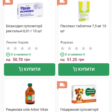
Бісакодил супозиторії
Піколакс таблетки 7,5 мг 10
ректальні 0,01 г 10 шт
шт
Лекхім-Харків
Фармак
Є в наявності
Є в наявності
50.70
грн
51.20
грн
від
від
КУПИТИ
КУПИТИ
Рицинова олія Arbor Vitae
Гліцеринові супозиторії