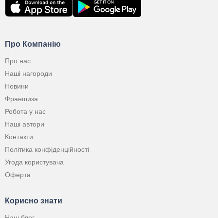
Про Компанію
Про нас
Наші нагороди
Новини
Франшиза
Робота у нас
Наші автори
Контакти
Політика конфіденційності
Угода користувача
Оферта
Корисно знати
Наш блог