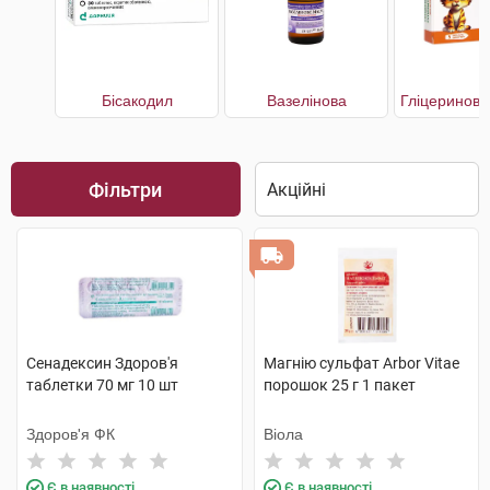
Бісакодил
Вазелінова
Фільтри
Сенадексин Здоров'я
Магнію сульфат Arbor Vitae
таблетки 70 мг 10 шт
порошок 25 г 1 пакет
Здоров'я ФК
Віола
Є в наявності
Є в наявності