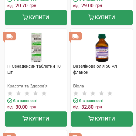
20.70
грн
29.00
грн
від
від
КУПИТИ
КУПИТИ
IF Сенадексин таблетки 10
Вазелінова олія 50 мл 1
шт
флакон
Красота та Здоров'я
Віола
Є в наявності
Є в наявності
30.00
грн
32.80
грн
від
від
КУПИТИ
КУПИТИ