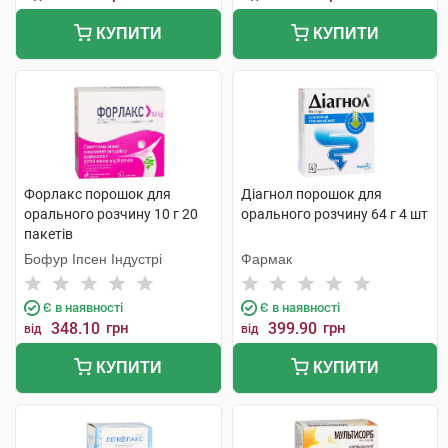
КУПИТИ
КУПИТИ
Форлакс порошок для
Діагнол порошок для
орального розчину 10 г 20
орального розчину 64 г 4 шт
пакетів
Бофур Іпсен Індустрі
Фармак
Є в наявності
Є в наявності
348.10
грн
399.90
грн
від
від
КУПИТИ
КУПИТИ