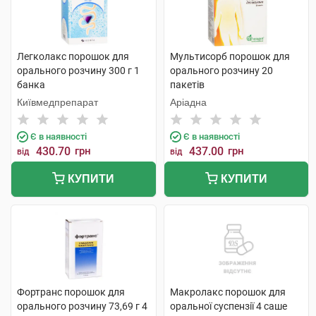
Легколакс порошок для
Мультисорб порошок для
орального розчину 300 г 1
орального розчину 20
банка
пакетів
Київмедпрепарат
Аріадна
Є в наявності
Є в наявності
430.70
грн
437.00
грн
від
від
КУПИТИ
КУПИТИ
Фортранс порошок для
Макролакс порошок для
орального розчину 73,69 г 4
оральної суспензії 4 саше