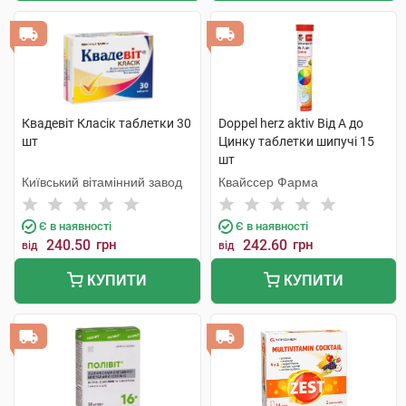
Квадевіт Класік таблетки 30
Doppel herz aktiv Від А до
шт
Цинку таблетки шипучі 15
шт
Київський вітамінний завод
Квайссер Фарма
Є в наявності
Є в наявності
240.50
грн
242.60
грн
від
від
КУПИТИ
КУПИТИ