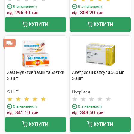
Є в наявності
Є в наявності
296.90
грн
308.20
грн
від
від
КУПИТИ
КУПИТИ
Zest Мультивітамін таблетки
Адетрисан капсули 500 мг
30 шт
30 шт
S.I.I.T.
Нутрімед
Є в наявності
Є в наявності
341.10
грн
343.50
грн
від
від
КУПИТИ
КУПИТИ