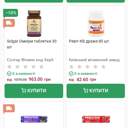
−10%
Solgar Омніум таблетки 30
Ревіт-КВ драже 80 шт
шт
Солгар Вітамін енд Херб
Київський вітамінний завод
Є в наявності
Є в наявності
963.00
грн
42.60
грн
від
1070.00
від
КУПИТИ
КУПИТИ