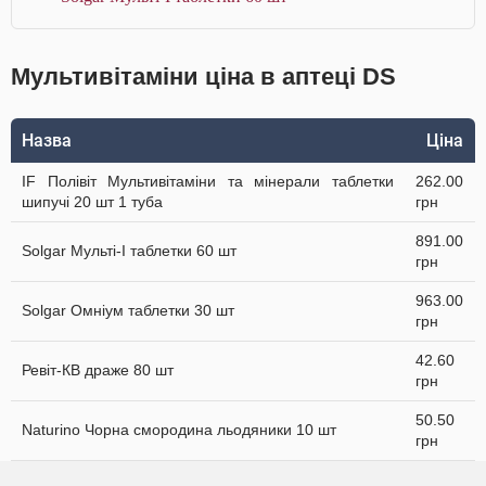
Мультивітаміни ціна в аптеці DS
Назва
Ціна
IF Полівіт Мультивітаміни та мінерали таблетки
262.00
шипучі 20 шт 1 туба
грн
891.00
Solgar Мульті-I таблетки 60 шт
грн
963.00
Solgar Омніум таблетки 30 шт
грн
42.60
Ревіт-КВ драже 80 шт
грн
50.50
Naturino Чорна смородина льодяники 10 шт
грн