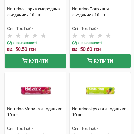
Naturino Чорна смородина
Naturino Полуниця
льодяники 10 шт
льодяники 10 шт
Світ Тек Гмбх
Світ Тек Гмбх
Є в наявності
Є в наявності
50.50
грн
50.60
грн
від
від
КУПИТИ
КУПИТИ
Naturino Малина льодяники
Naturino Фрукти льодяники
10 шт
10 шт
Світ Тек Гмбх
Світ Тек Гмбх