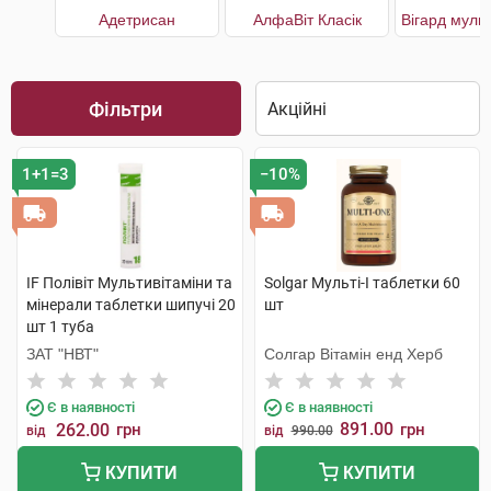
Адетрисан
АлфаВіт Класік
Фільтри
1+1=3
−10%
IF Полівіт Мультивітаміни та
Solgar Мульті-I таблетки 60
мінерали таблетки шипучі 20
шт
шт 1 туба
ЗАТ "НВТ"
Солгар Вітамін енд Херб
Є в наявності
Є в наявності
891.00
262.00
грн
грн
від
від
990.00
КУПИТИ
КУПИТИ