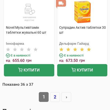
Novel Мультивітамін
Супрадин Актив таблетки 30
таблетки жувальні 60 шт
шт
Іннофарма
Дельфарм Гайард
Є в наявності
Є в наявності
655.60
грн
673.50
грн
від
від
КУПИТИ
КУПИТИ
Показано
36
з
37
1
2
›