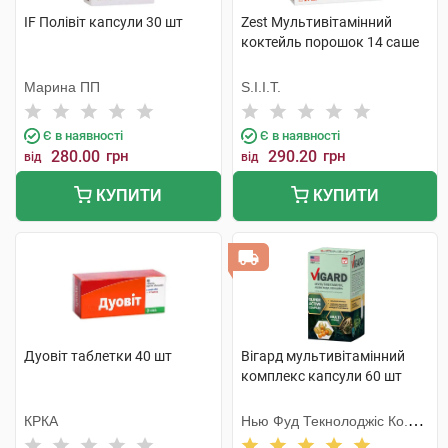
IF Полівіт капсули 30 шт
Zest Мультивітамінний
коктейль порошок 14 саше
Марина ПП
S.I.I.T.
Є в наявності
Є в наявності
280.00
грн
290.20
грн
від
від
КУПИТИ
КУПИТИ
Дуовіт таблетки 40 шт
Вігард мультивітамінний
комплекс капсули 60 шт
КРКА
Нью Фуд Текнолоджіс Ко.
Лтд