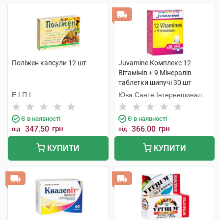
Поліжен капсули 12 шт
Juvamine Комплекс 12
Вітамінів + 9 Мінералів
таблетки шипучі 30 шт
Е.І.П.І.
Юва Санте Інтернешинал
Є в наявності
Є в наявності
347.50
грн
366.00
грн
від
від
КУПИТИ
КУПИТИ