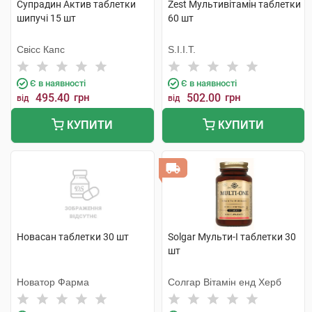
Супрадин Актив таблетки
Zest Мультивітамін таблетки
шипучі 15 шт
60 шт
Свісс Капс
S.I.I.T.
Є в наявності
Є в наявності
495.40
грн
502.00
грн
від
від
КУПИТИ
КУПИТИ
Новасан таблетки 30 шт
Solgar Мульти-I таблетки 30
шт
Новатор Фарма
Солгар Вітамін енд Херб