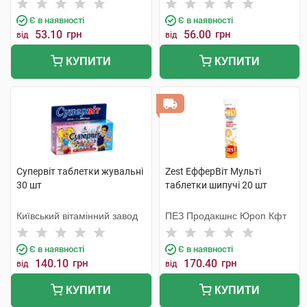
Є в наявності
Є в наявності
53.10
грн
56.00
грн
від
від
КУПИТИ
КУПИТИ
Супервіт таблетки жувальні
Zest ЕфферВіт Мульті
30 шт
таблетки шипучі 20 шт
Київський вітамінний завод
ПЕЗ Продакшнс Юроп Кфт
Є в наявності
Є в наявності
140.10
грн
170.40
грн
від
від
КУПИТИ
КУПИТИ