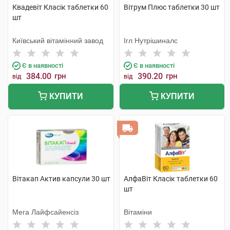
Квадевіт Класік таблетки 60
Вітрум Плюс таблетки 30 шт
шт
Київський вітамінний завод
Ігл Нутрішиналс
Є в наявності
Є в наявності
384.00
грн
390.20
грн
від
від
КУПИТИ
КУПИТИ
Вітакап Актив капсули 30 шт
АлфаВіт Класік таблетки 60
шт
Мега Лайфсайенсіз
Вітаміни