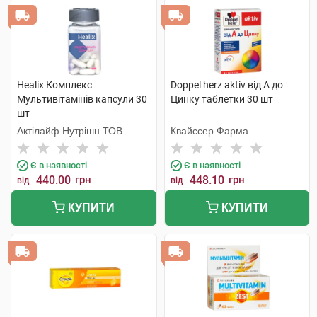
Healix Комплекс
Doppel herz aktiv від А до
Мультивітамінів капсули 30
Цинку таблетки 30 шт
шт
Актілайф Нутрішн ТОВ
Квайссер Фарма
Є в наявності
Є в наявності
440.00
грн
448.10
грн
від
від
КУПИТИ
КУПИТИ