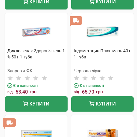
КУПИТИ
КУПИТИ
Диклофенак Здоров'я гель 1
Індометацин Плюс мазь 40 г
% 50 г 1 туба
1 туба
Здоров'я ФК
Червона зірка
Є в наявності
Є в наявності
53.40
грн
65.70
грн
від
від
КУПИТИ
КУПИТИ