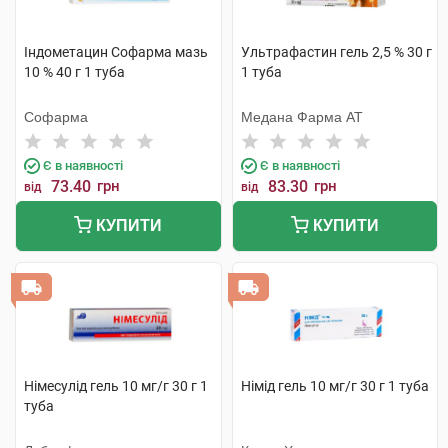
Індометацин Софарма мазь
Ультрафастин гель 2,5 % 30 г
10 % 40 г 1 туба
1 туба
Софарма
Медана Фарма АТ
Є в наявності
Є в наявності
73.40
грн
83.30
грн
від
від
КУПИТИ
КУПИТИ
Німесулід гель 10 мг/г 30 г 1
Німід гель 10 мг/г 30 г 1 туба
туба