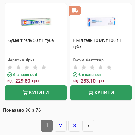
Ібумент гель 50 г 1 туба
Німід гель 10 мг/г 100 г 1
туба
Червона зірка
Кусум Хелтхкер
Є в наявності
Є в наявності
229.80
грн
233.10
грн
від
від
КУПИТИ
КУПИТИ
Показано
36
з
76
1
2
3
›