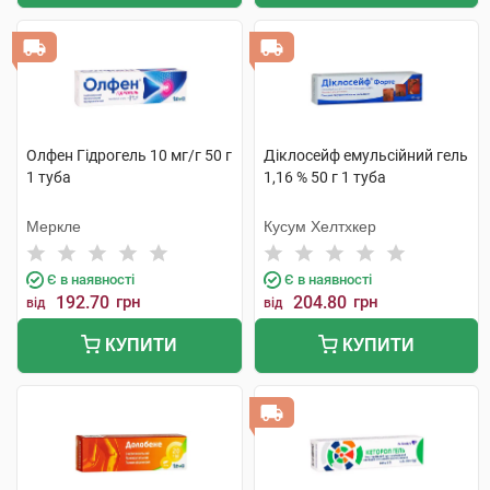
Олфен Гідрогель 10 мг/г 50 г
Діклосейф емульсійний гель
1 туба
1,16 % 50 г 1 туба
Меркле
Кусум Хелтхкер
Є в наявності
Є в наявності
192.70
грн
204.80
грн
від
від
КУПИТИ
КУПИТИ