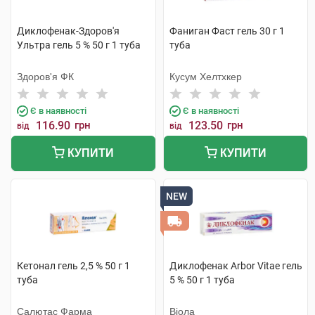
Диклофенак-Здоров'я
Фаниган Фаст гель 30 г 1
Ультра гель 5 % 50 г 1 туба
туба
Здоров'я ФК
Кусум Хелтхкер
Є в наявності
Є в наявності
116.90
грн
123.50
грн
від
від
КУПИТИ
КУПИТИ
NEW
Кетонал гель 2,5 % 50 г 1
Диклофенак Arbor Vitae гель
туба
5 % 50 г 1 туба
Салютас Фарма
Віола