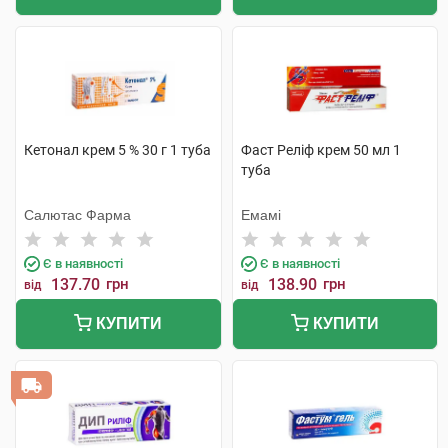
Кетонал крем 5 % 30 г 1 туба
Фаст Реліф крем 50 мл 1
туба
Салютас Фарма
Емамі
Є в наявності
Є в наявності
137.70
грн
138.90
грн
від
від
КУПИТИ
КУПИТИ