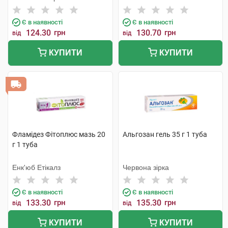
Є в наявності
Є в наявності
124.30
грн
130.70
грн
від
від
КУПИТИ
КУПИТИ
Фламідез Фітоплюс мазь 20
Альгозан гель 35 г 1 туба
г 1 туба
Енк'юб Етікалз
Червона зірка
Є в наявності
Є в наявності
133.30
грн
135.30
грн
від
від
КУПИТИ
КУПИТИ