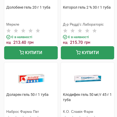
Долобене гель 20 г 1 туба
Кеторол гель 2 % 30 г 1 туба
Меркле
Д-р Редді'с Лабораторіс
Є в наявності
Є в наявності
213.40
грн
215.70
грн
від
від
КУПИТИ
КУПИТИ
Доларен гель 50 г 1 туба
Клодифен гель 50 мг/г 45 г 1
туба
Наброс Фарма Пвт
К.О. Славія Фарм