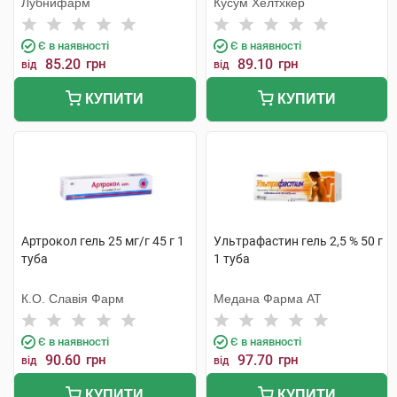
Лубнифарм
Кусум Хелтхкер
Є в наявності
Є в наявності
85.20
грн
89.10
грн
від
від
КУПИТИ
КУПИТИ
Артрокол гель 25 мг/г 45 г 1
Ультрафастин гель 2,5 % 50 г
туба
1 туба
К.О. Славія Фарм
Медана Фарма АТ
Є в наявності
Є в наявності
90.60
грн
97.70
грн
від
від
КУПИТИ
КУПИТИ