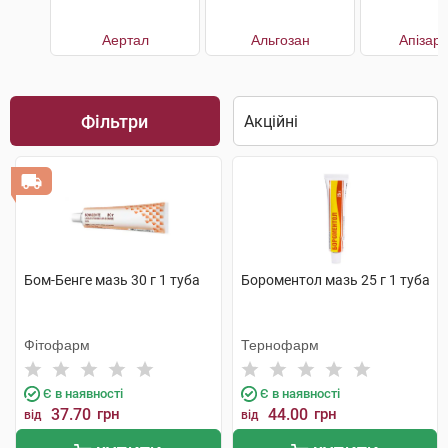
Аертал
Альгозан
Апізар
Фільтри
Бом-Бенге мазь 30 г 1 туба
Бороментол мазь 25 г 1 туба
Фітофарм
Тернофарм
Є в наявності
Є в наявності
37.70
грн
44.00
грн
від
від