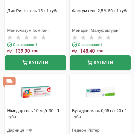
Дип Риліф гель 15 г 1 туба
Фастум гель 2,5 % 50 г 1 туба
Ментолатум Компані
Менаріні Мануфактурінг
Є в наявності
Є в наявності
139.90
грн
148.40
грн
від
від
КУПИТИ
КУПИТИ
Німедар гель 10 мг/г 30 г 1
Бутадіон мазь 0,05 г/г 20 г 1
туба
туба
Дарниця ФФ
Гедеон Ріхтер