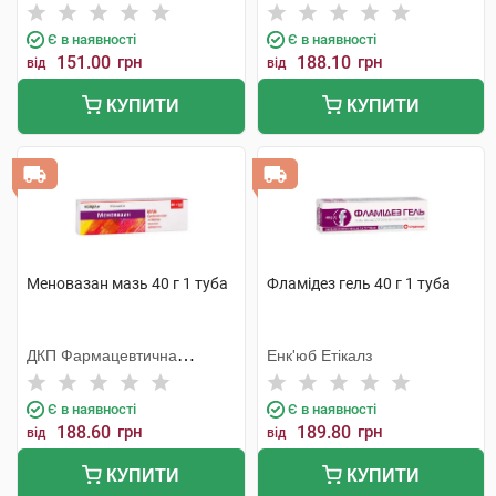
Є в наявності
Є в наявності
151.00
грн
188.10
грн
від
від
КУПИТИ
КУПИТИ
Меновазан мазь 40 г 1 туба
Фламідез гель 40 г 1 туба
ДКП Фармацевтична
Енк'юб Етікалз
фабрика
Є в наявності
Є в наявності
188.60
грн
189.80
грн
від
від
КУПИТИ
КУПИТИ