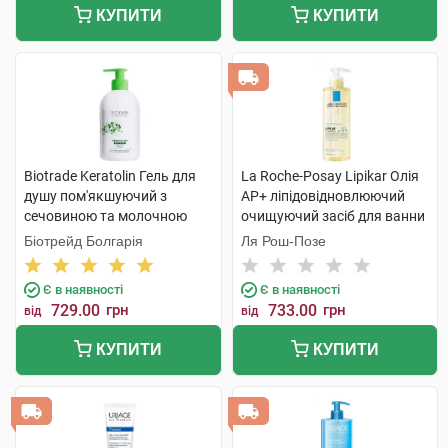
КУПИТИ
КУПИТИ
Biotrade Keratolin Гель для
La Roche-Posay Lipikar Олія
душу пом'якшуючий з
AP+ ліпідовідновлюючий
сечовиною та молочною
очищуючий засіб для ванни
кислотою 400 мл 1 флакон
та душу 400 мл 1 флакон
Біотрейд Болгарія
Ля Рош-Позе
Є в наявності
Є в наявності
729.00
грн
733.00
грн
від
від
КУПИТИ
КУПИТИ