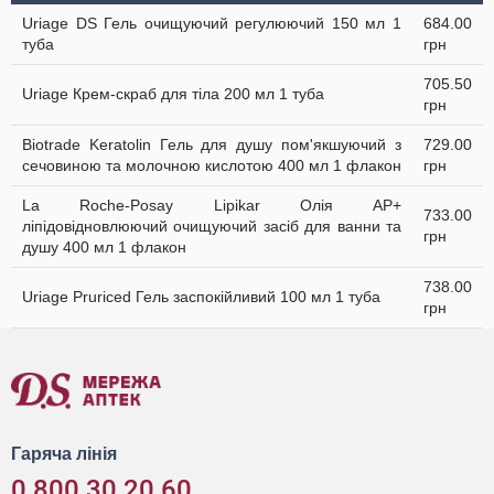
Uriage DS Гель очищуючий регулюючий 150 мл 1
684.00
туба
грн
705.50
Uriage Крем-скраб для тіла 200 мл 1 туба
грн
Biotrade Keratolin Гель для душу пом'якшуючий з
729.00
сечовиною та молочною кислотою 400 мл 1 флакон
грн
La Roche-Posay Lipikar Олія AP+
733.00
ліпідовідновлюючий очищуючий засіб для ванни та
грн
душу 400 мл 1 флакон
738.00
Uriage Pruriced Гель заспокійливий 100 мл 1 туба
грн
Гаряча лінія
0 800 30 20 60