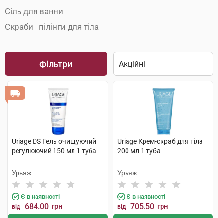
Сіль для ванни
Скраби і пілінги для тіла
Фільтри
Uriage DS Гель очищуючий
Uriage Крем-скраб для тіла
регулюючий 150 мл 1 туба
200 мл 1 туба
Урьяж
Урьяж
Є в наявності
Є в наявності
684.00
грн
705.50
грн
від
від