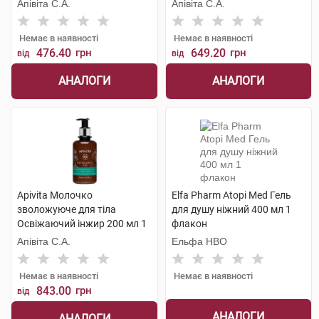
флакон
флакон
Апівіта С.А.
Апівіта С.А.
Немає в наявності
Немає в наявності
476.40
грн
649.20
грн
від
від
АНАЛОГИ
АНАЛОГИ
Apivita Молочко
Elfa Pharm Atopi Med Гель
зволожуюче для тіла
для душу ніжний 400 мл 1
Освіжаючий інжир 200 мл 1
флакон
флакон
Апівіта С.А.
Ельфа НВО
Немає в наявності
Немає в наявності
843.00
грн
від
АНАЛОГИ
АНАЛОГИ