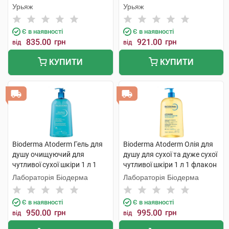
Урьяж
Урьяж
Є в наявності
Є в наявності
835.00
грн
921.00
грн
від
від
КУПИТИ
КУПИТИ
Bioderma Atoderm Гель для
Bioderma Atoderm Олія для
душу очищуючий для
душу для сухої та дуже сухої
чутливої сухої шкіри 1 л 1
чутливої шкіри 1 л 1 флакон
флакон
Лабораторія Біодерма
Лабораторія Біодерма
Є в наявності
Є в наявності
950.00
грн
995.00
грн
від
від