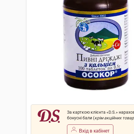
За карткою клієнта «D.S.» нарах
бонусні бали (
крім акційних товар
Вхід в кабінет