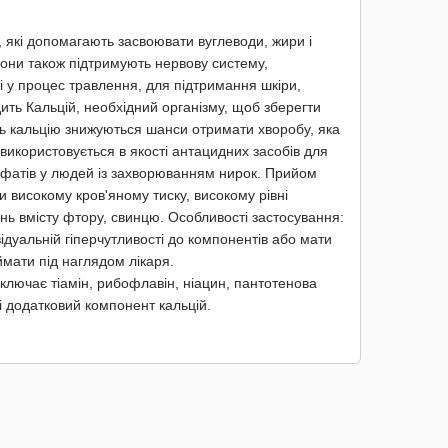
и, які допомагають засвоювати вуглеводи, жири і
Вони також підтримують нервову систему,
і у процес травлення, для підтримання шкіри,
ить Кальцій, необхідний організму, щоб зберегти
ть кальцію знижуються шанси отримати хворобу, яка
використовується в якості антацидних засобів для
осфатів у людей із захворюванням нирок. Прийом
и високому кров'яному тиску, високому рівні
нь вмісту фтору, свинцю. Особливості застосування:
ідуальній гіперчутливості до компонентів або мати
иймати під наглядом лікаря.
включає тіамін, рибофлавін, ніацин, пантотенова
 і додатковий компонент кальцій.