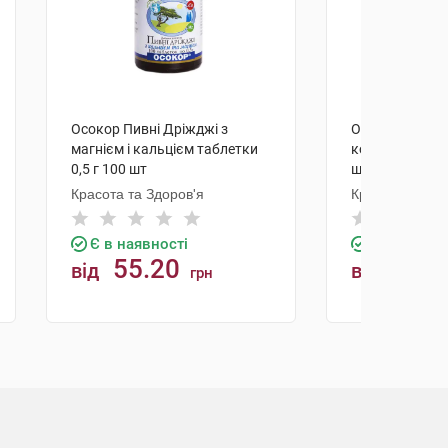
Осокор Пивні Дріжджі з
Осокор Пивні 
магнієм і кальцієм таблетки
косметичні таб
0,5 г 100 шт
шт
Красота та Здоров'я
Красота та Зд
Є в наявності
Є в наявно
55.20
36.8
від
від
грн
КУПИТИ
К