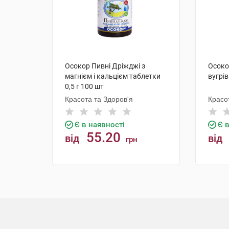
Осокор Пивні Дріжджі з
Осоко
магнієм і кальцієм таблетки
вугрів
0,5 г 100 шт
Красота та Здоров'я
Красо
Є в наявності
Є 
55.20
від
від
грн
КУПИТИ