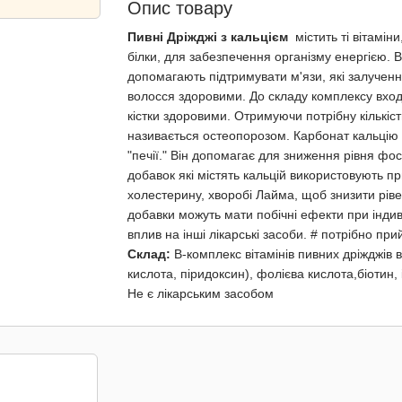
Опис товару
Пивні Дріжджі з кальцієм
містить ті вітамін
білки, для забезпечення організму енергією. 
допомагають підтримувати м'язи, які залученн
волосся здоровими. До складу комплексу вход
кістки здоровими. Отримуючи потрібну кількіс
називається остеопорозом. Карбонат кальцію 
"печії." Він допомагає для зниження рівня ф
добавок які містять кальцій використовують пр
холестерину, хворобі Лайма, щоб знизити ріве
добавки можуть мати побічні ефекти при індив
вплив на інші лікарські засоби. # потрібно пр
Склад:
B-комплекс вітамінів пивних дріжджів 
кислота, піридоксин), фолієва кислота,біотин,
Не є лікарським засобом