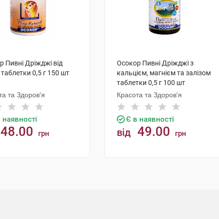
р Пивні Дріжджі від
Осокор Пивні Дріжджі з
 таблетки 0,5 г 150 шт
кальцієм, магнієм та залізом
таблетки 0,5 г 100 шт
та та Здоров'я
Красота та Здоров'я
в наявності
Є в наявності
48.00
49.00
від
грн
грн
КУПИТИ
КУПИТИ