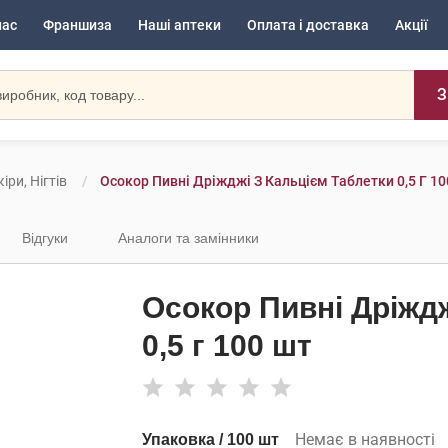
нас
Франшиза
Наші аптеки
Оплата і доставка
Акції
З
іри, Нігтів
Осокор Пивні Дріжджі З Кальцієм Таблетки 0,5 Г 1
Відгуки
Аналоги та замінники
Осокор Пивні Дріждж
0,5 г 100 шт
Немає в наявності
Упаковка / 100 шт