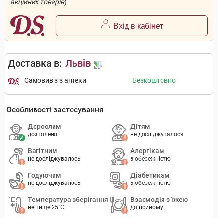
акційних товарів
)
Вхід в кабінет
Доставка в:
Львів
Самовивіз з аптеки
Безкоштовно
Особливості застосування
Дорослим
Дітям
дозволено
не досліджувалося
Вагітним
Алергікам
не досліджувалось
з обережністю
Годуючим
Діабетикам
не досліджувалось
з обережністю
Температура зберігання
Взаємодія з їжею
не вище 25°C
до прийому