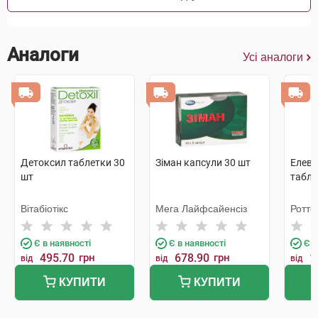
Аналоги
Усі аналоги
Детоксил таблетки 30
Зіман капсули 30 шт
Елеві
шт
табле
Вітабіотікс
Мега Лайфсайенсіз
Ротт
Є в наявності
Є в наявності
Є в
495.70
грн
678.90
грн
1
від
від
від
КУПИТИ
КУПИТИ