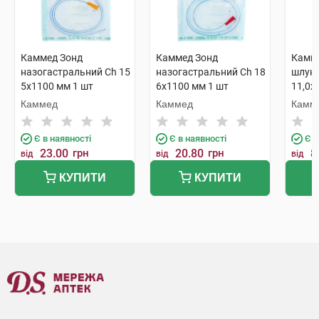
Каммед Зонд
Каммед Зонд
Камм
назогастральний Ch 15
назогастральний Ch 18
шлун
5х1100 мм 1 шт
6х1100 мм 1 шт
11,0х
Каммед
Каммед
Камм
Є в наявності
Є в наявності
Є в
23.00
грн
20.80
грн
8
від
від
від
КУПИТИ
КУПИТИ