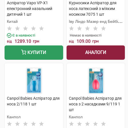
Аспіратор Vapo VP-X1
Курносики Аспіратор для
електронний назальний
носа латексний з м'яким
дитячий 1 шт
носиком 7075 1 шт
Китай
Іву Ліндо Мазер енд Бейбі
Продактс
Є в наявності
Немає в наявності
1289.10
грн
109.00
грн
від
від
АНАЛОГИ
КУПИТИ
Canpol Babies Аспіратор для
Canpol Babies Аспіратор для
носа 2/118 1 шт
носа з 2 насадками 9/119 1
шт
Канпол
Канпол