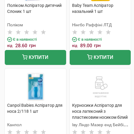
Поліком Аспіратор дитячий
Baby Team Аспіратор
Слоник 1 шт
назальний 1 шт
Поліком
Нінгбо Раффіні ЛТД
Є в наявності
Є в наявності
28.60
грн
89.00
грн
від
від
КУПИТИ
КУПИТИ
Canpol Babies Аспіратор для
Курносики Аспіратор для
носа 2/118 1 шт
носа латексний з
пластиковим носиком білий
7076 1 шт
Канпол
Іву Ліндо Мазер енд Бейбі
Продактс