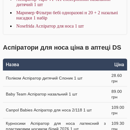
дитячий 1 шт
Маример Фільтри бебі одноразові н 20 + 2 назальні
насадки 1 набір
Nosefrida Аспіратор для носа 1 шт
Аспіратори для носа ціна в аптеці DS
Назва
Ціна
28.60
Поліком Аспіратор дитячий Слоник 1 шт
грн
89.00
Baby Team Аспіратор назальний 1 шт
грн
109.00
Canpol Babies Аспіратор для носа 2/118 1 шт
грн
Курносики Аспіратор для носа латексний з
109.30
пластиковим носиком білий 7076 1 шт
грн