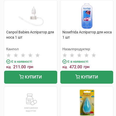
Canpol Babies Аспіратор для
Nosefrida Аспіратор для носа
носа 1 шт
1 шт
Канпол
Назалпродуктер
Є в наявності
Є в наявності
211.00
грн
472.00
грн
від
від
КУПИТИ
КУПИТИ