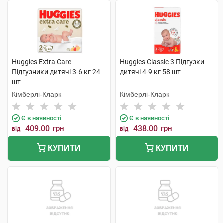
Huggies Extra Care
Huggies Classic 3 Підгузки
Підгузники дитячі 3-6 кг 24
дитячі 4-9 кг 58 шт
шт
Кімберлі-Кларк
Кімберлі-Кларк
Є в наявності
Є в наявності
409.00
грн
438.00
грн
від
від
КУПИТИ
КУПИТИ