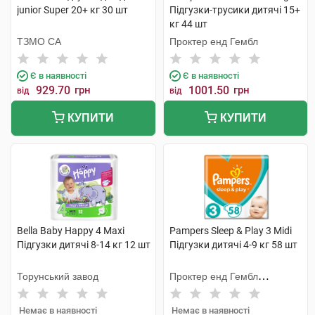
junior Super 20+ кг 30 шт
Підгузки-трусики дитячі 15+
кг 44 шт
ТЗМО СА
Проктер енд Гембл
Є в наявності
Є в наявності
929.70
грн
1001.50
грн
від
від
КУПИТИ
КУПИТИ
Bella Baby Happy 4 Maxi
Pampers Sleep & Play 3 Midi
Підгузки дитячі 8-14 кг 12 шт
Підгузки дитячі 4-9 кг 58 шт
Торунський завод
Проктер енд Гембл
Мануфекчурінг
Немає в наявності
Немає в наявності