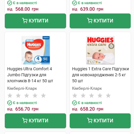
Є в наявності
Є в наявності
568.00
грн
639.00
грн
від
від
КУПИТИ
КУПИТИ
Huggies Ultra Comfort 4
Huggies 1 Extra Care Підгузки
Jumbo Підгузки для
для новонароджених 2-5 кг
хлопчиків 8-14 кг 50 шт
50 шт
Кімберлі-Кларк
Кімберлі-Кларк
Є в наявності
Є в наявності
656.70
грн
658.20
грн
від
від
КУПИТИ
КУПИТИ