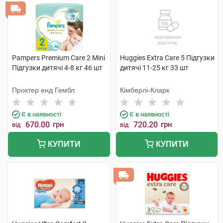
Pampers Premium Care 2 Mini
Huggies Extra Care 5 Підгузки
Підгузки дитячі 4-8 кг 46 шт
дитячі 11-25 кг 33 шт
Проктер енд Гембл
Кімберлі-Кларк
Є в наявності
Є в наявності
670.00
грн
720.20
грн
від
від
КУПИТИ
КУПИТИ