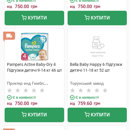
Є в наявності
Є в наявності
750.00
грн
750.00
грн
від
від
КУПИТИ
КУПИТИ
Pampers Active Baby-Dry 4
Bella Baby Happy 6 Підгузки
Підгузки дитячі 9-14 кг 46 шт
дитячі 11-18 кг 52 шт
Проктер енд Гембл
Торунський завод
Мануфекчурінг
Є в наявності
Є в наявності
750.00
грн
759.60
грн
від
від
КУПИТИ
КУПИТИ