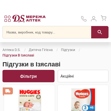
Аптека D.S.
Дитяча Гігієна
Підгузки
Підгузки В Ізяславі
Підгузки в Ізяславі
Фільтри