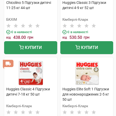
Chicolino 5 Підгузки дитячі
Huggies Classic 3 Підгузки
11-25 кг 44 шт
дитячі 4-9 кг 52 шт
БКХІМ
Кімберлі-Кларк
Є в наявності
Є в наявності
438.00
грн
530.50
грн
від
від
КУПИТИ
КУПИТИ
Huggies Classic 4 Підгузки
Huggies Elite Soft 1 Підгузки
дитячі 7-18 кг 50 шт
для новонароджених 2-5 кг
50 шт
Кімберлі-Кларк
Кімберлі-Кларк