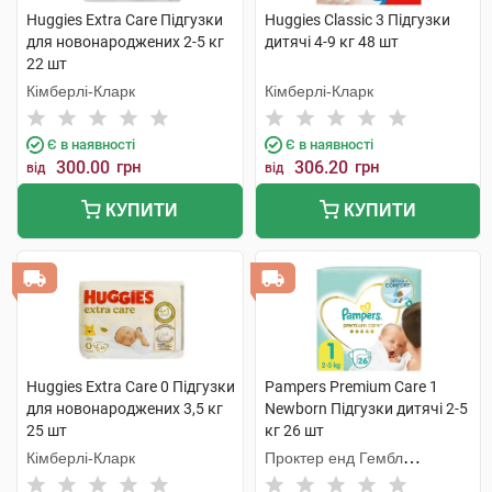
Huggies Extra Care Підгузки
Huggies Classic 3 Підгузки
для новонароджених 2-5 кг
дитячі 4-9 кг 48 шт
22 шт
Кімберлі-Кларк
Кімберлі-Кларк
Є в наявності
Є в наявності
300.00
грн
306.20
грн
від
від
КУПИТИ
КУПИТИ
Huggies Extra Care 0 Підгузки
Pampers Premium Care 1
для новонароджених 3,5 кг
Newborn Підгузки дитячі 2-5
25 шт
кг 26 шт
Кімберлі-Кларк
Проктер енд Гембл
Оперешейнз Польська