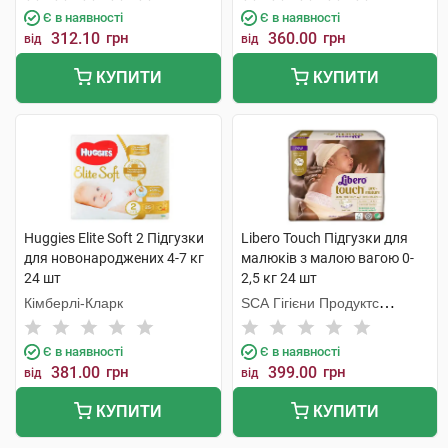
Є в наявності
Є в наявності
312.10
грн
360.00
грн
від
від
КУПИТИ
КУПИТИ
Huggies Elite Soft 2 Підгузки
Libero Touch Підгузки для
для новонароджених 4-7 кг
малюків з малою вагою 0-
24 шт
2,5 кг 24 шт
Кімберлі-Кларк
SCA Гігієни Продуктс
Польска
Є в наявності
Є в наявності
381.00
грн
399.00
грн
від
від
КУПИТИ
КУПИТИ