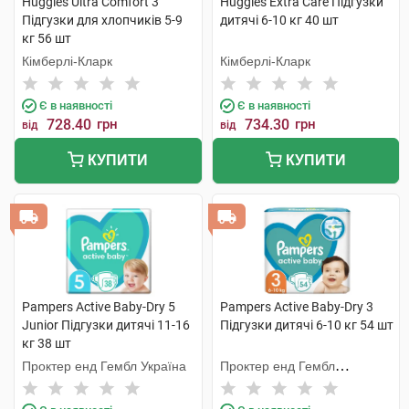
Huggies Ultra Comfort 3
Huggies Extra Care Підгузки
Підгузки для хлопчиків 5-9
дитячі 6-10 кг 40 шт
кг 56 шт
Кімберлі-Кларк
Кімберлі-Кларк
Є в наявності
Є в наявності
728.40
грн
734.30
грн
від
від
КУПИТИ
КУПИТИ
Pampers Active Baby-Dry 5
Pampers Active Baby-Dry 3
Junior Підгузки дитячі 11-16
Підгузки дитячі 6-10 кг 54 шт
кг 38 шт
Проктер енд Гембл Україна
Проктер енд Гембл
Мануфекчурінг