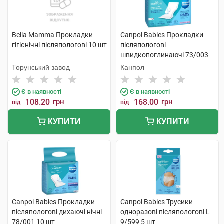
Bella Мamma Прокладки
Canpol Babies Прокладки
гiгiєнiчнi післяпологові 10 шт
післяпологові
швидкопоглинаючі 73/003
10 шт
Торунський завод
Канпол
Є в наявності
Є в наявності
108.20
грн
168.00
грн
від
від
КУПИТИ
КУПИТИ
Canpol Babies Прокладки
Canpol Babies Трусики
післяпологові дихаючі нічні
одноразові післяпологові L
78/001 10 шт
9/599 5 шт