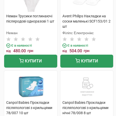
Неман Трусики поглинаючі
Avent Philips Накладки на
післяродові одноразові 1 шт
соски маленькі SCF153/01 2
шт
Неман
Філіпс Електронікс
Є в наявності
Є в наявності
480.00
грн
504.00
грн
від
від
КУПИТИ
КУПИТИ
Canpol Babies Прокладки
Canpol Babies Прокладки
післяпологові з крильцями
післяпологові з крильцями
78/007 10 шт
нічні 78/008 8 шт