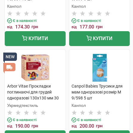
Канпол
Канпол
Є в наявності
Є в наявності
174.30
грн
177.00
грн
від
від
КУПИТИ
КУПИТИ
NEW
Arbor Vitae Прокладки
Canpol Babies Трусики для
поглинаючі для грудей
мам одноразові розмір M
одноразові 130х130 мм 30
9/598 5 шт
шт
Укрмедтекстиль
Канпол
Є в наявності
Є в наявності
190.00
грн
200.00
грн
від
від