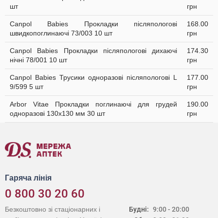
шт
грн
Canpol Babies Прокладки післяпологові
168.00
швидкопоглинаючі 73/003 10 шт
грн
Canpol Babies Прокладки післяпологові дихаючі
174.30
нічні 78/001 10 шт
грн
Canpol Babies Трусики одноразові післяпологові L
177.00
9/599 5 шт
грн
Arbor Vitae Прокладки поглинаючі для грудей
190.00
одноразові 130х130 мм 30 шт
грн
Гаряча лінія
0 800 30 20 60
Безкоштовно зі стаціонарних і
Будні:
9:00 - 20:00