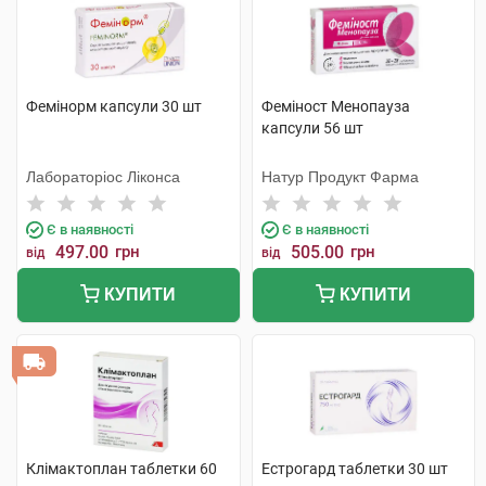
Фемінорм капсули 30 шт
Феміност Менопауза
капсули 56 шт
Лабораторіос Ліконса
Натур Продукт Фарма
Є в наявності
Є в наявності
497.00
грн
505.00
грн
від
від
КУПИТИ
КУПИТИ
Клімактоплан таблетки 60
Естрогард таблетки 30 шт