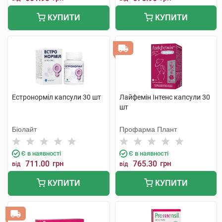
КУПИТИ
КУПИТИ
Естронорміл капсули 30 шт
Лайфемін Інтенс капсули 30
шт
Біолайт
Профарма Плант
Є в наявності
Є в наявності
711.00
грн
765.30
грн
від
від
КУПИТИ
КУПИТИ