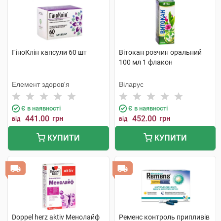
ГіноКлін капсули 60 шт
Вітокан розчин оральний
100 мл 1 флакон
Елемент здоров'я
Віларус
Є в наявності
Є в наявності
441.00
грн
452.00
грн
від
від
КУПИТИ
КУПИТИ
Doppel herz aktiv Менолайф
Ременс контроль припливів