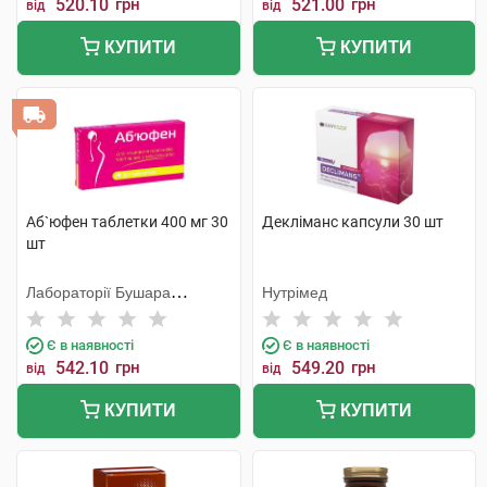
520.10
грн
521.00
грн
від
від
КУПИТИ
КУПИТИ
Аб`юфен таблетки 400 мг 30
Декліманс капсули 30 шт
шт
Лабораторії Бушара
Нутрімед
Рекордаті
Є в наявності
Є в наявності
542.10
грн
549.20
грн
від
від
КУПИТИ
КУПИТИ