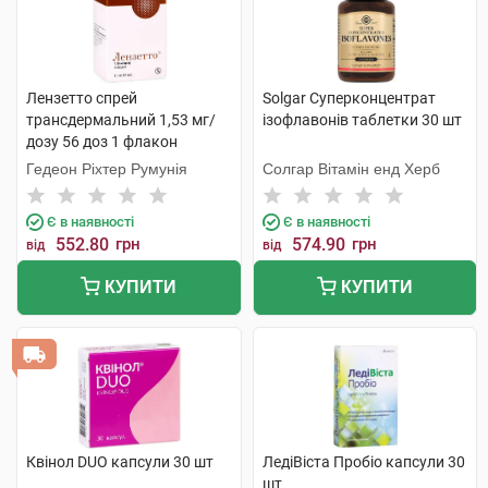
Лензетто спрей
Solgar Суперконцентрат
трансдермальний 1,53 мг/
ізофлавонів таблетки 30 шт
дозу 56 доз 1 флакон
Гедеон Ріхтер Румунія
Солгар Вітамін енд Херб
Є в наявності
Є в наявності
552.80
грн
574.90
грн
від
від
КУПИТИ
КУПИТИ
Квінол DUO капсули 30 шт
ЛедіВіста Пробіо капсули 30
шт