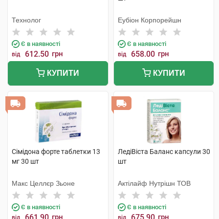
Технолог
Еубіон Корпорейшн
Є в наявності
Є в наявності
612.50
грн
658.00
грн
від
від
КУПИТИ
КУПИТИ
Сімідона форте таблетки 13
ЛедіВіста Баланс капсули 30
мг 30 шт
шт
Макс Целлєр Зьоне
Актілайф Нутрішн ТОВ
Є в наявності
Є в наявності
661.90
грн
675.90
грн
від
від