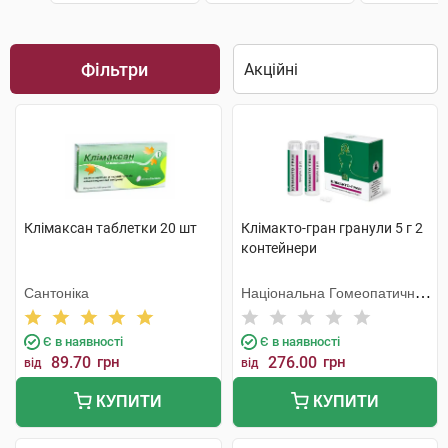
Фільтри
Клімаксан таблетки 20 шт
Клімакто-гран гранули 5 г 2
контейнери
Сантоніка
Національна Гомеопатична
Спілка
Є в наявності
Є в наявності
89.70
грн
276.00
грн
від
від
КУПИТИ
КУПИТИ