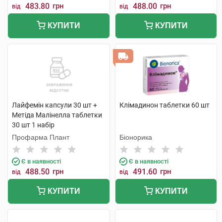
483.80
грн
488.00
грн
від
від
КУПИТИ
КУПИТИ
Лайфемін капсули 30 шт +
Клімадинон таблетки 60 шт
Метіда Малінелла таблетки
30 шт 1 набір
Профарма Плант
Біонорика
Є в наявності
Є в наявності
488.50
грн
491.60
грн
від
від
КУПИТИ
КУПИТИ