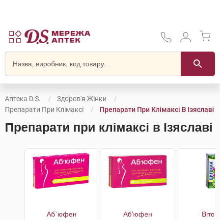
Аптека D.S.
Здоров'я Жінки
Препарати При Клімаксі
Препарати При Клімаксі В Ізяславі
Препарати при клімаксі в Ізяславі
Аб`юфен
Аб'юфен
Віток