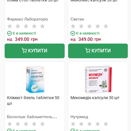
Кліма Стоп таблетки 30 шт
Менолекс капсули 30 шт
Фармасі Лабораторіз
Светан
Є в наявності
Є в наявності
349.00
грн
349.00
грн
від
від
КУПИТИ
КУПИТИ
Клімакт-Хеель таблетки 50
Меномедін капсули 30 шт
шт
Біологіше Хайльміттель
Нутрімед
Хеель
Є в наявності
Є в наявності