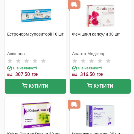
Естронорм супозиторії 10 шт
Феміцикл капсули 30 шт
Авіценна
Ананта Медікеар
Є в наявності
Є в наявності
307.50
грн
316.50
грн
від
від
КУПИТИ
КУПИТИ