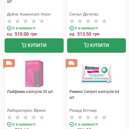
шт
Дойче Хомеопаті-Уніон
Сінтал Дієтетікс
Є в наявності
Є в наявності
510.00
грн
513.50
грн
від
від
КУПИТИ
КУПИТИ
Лайфемін капсули 30 шт
Ременс Силует капсули 64
шт
Лабораторіос Віренс
Ріхард Біттнер
Є в наявності
Є в наявності