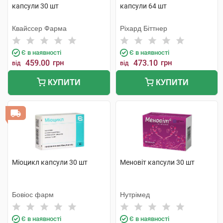
капсули 30 шт
капсули 64 шт
Квайссер Фарма
Ріхард Біттнер
Є в наявності
Є в наявності
459.00
грн
473.10
грн
від
від
КУПИТИ
КУПИТИ
Міоцикл капсули 30 шт
Меновіт капсули 30 шт
Бовіос фарм
Нутрімед
Є в наявності
Є в наявності