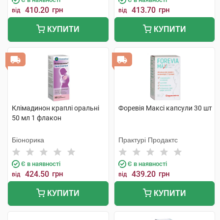
410.20
грн
413.70
грн
від
від
КУПИТИ
КУПИТИ
Клімадинон краплі оральні
Форевія Максі капсули 30 шт
50 мл 1 флакон
Біонорика
Практурі Продактс
Є в наявності
Є в наявності
424.50
грн
439.20
грн
від
від
КУПИТИ
КУПИТИ