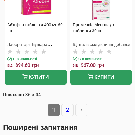
Аб'юфен таблетки 400 мг 60
Променсіл Менопауз
шт
таблетки 30 шт
Лабораторії Бушара
ІДІ італійські дієтичні добавки
Рекордаті
Є в наявності
Є в наявності
894.60
грн
967.00
грн
від
від
КУПИТИ
КУПИТИ
Показано
36
з
44
1
2
›
Поширені запитання