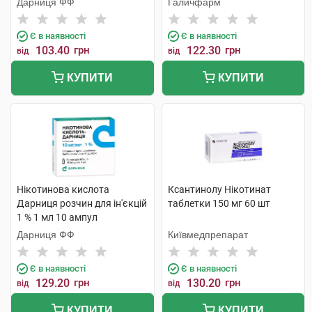
Дарниця ФФ
Галичфарм
Є в наявності
Є в наявності
103.40
грн
122.30
грн
від
від
КУПИТИ
КУПИТИ
Нікотинова кислота
Ксантинолу Нікотинат
Дарниця розчин для ін'єкцій
таблетки 150 мг 60 шт
1 % 1 мл 10 ампул
Дарниця ФФ
Київмедпрепарат
Є в наявності
Є в наявності
129.20
грн
130.20
грн
від
від
КУПИТИ
КУПИТИ