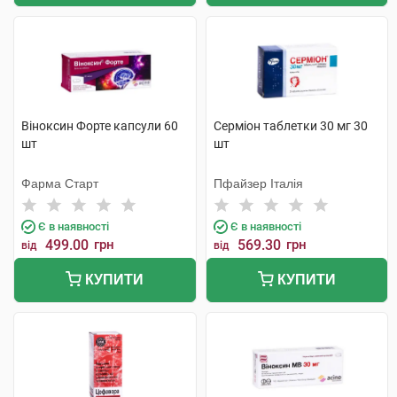
Віноксин Форте капсули 60
Серміон таблетки 30 мг 30
шт
шт
Фарма Старт
Пфайзер Італія
Є в наявності
Є в наявності
499.00
грн
569.30
грн
від
від
КУПИТИ
КУПИТИ