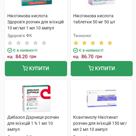
Нікотинова кислота
Нікотинова кислота
Здоров'я розчин для ін'єкцій
таблетки 50 мг 50 шт
10 мг/мл 1 мл 10 ампул
Здоров'я ФК
Технолог
Є в наявності
Є в наявності
84.20
грн
86.70
грн
від
від
КУПИТИ
КУПИТИ
Дибазол Дарниця розчин
Ксантинолу Нікотинат
для ін'єкцій 1 % 1 мл 10
розчин для ін'єкцій 150 мг/
ампул
мл 2 мл 10 ампул