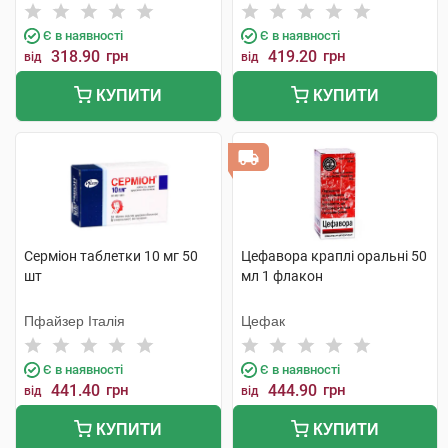
Є в наявності
Є в наявності
318.90
грн
419.20
грн
від
від
КУПИТИ
КУПИТИ
Серміон таблетки 10 мг 50
Цефавора краплі оральні 50
шт
мл 1 флакон
Пфайзер Італія
Цефак
Є в наявності
Є в наявності
441.40
грн
444.90
грн
від
від
КУПИТИ
КУПИТИ