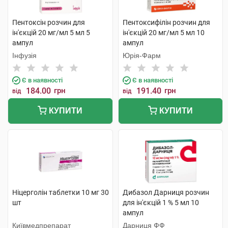
Пентоксін розчин для
Пентоксифілін розчин для
ін'єкцій 20 мг/мл 5 мл 5
ін'єкцій 20 мг/мл 5 мл 10
ампул
ампул
Інфузія
Юрія-Фарм
Є в наявності
Є в наявності
184.00
грн
191.40
грн
від
від
КУПИТИ
КУПИТИ
Ніцерголін таблетки 10 мг 30
Дибазол Дарниця розчин
шт
для ін'єкцій 1 % 5 мл 10
ампул
Київмедпрепарат
Дарниця ФФ