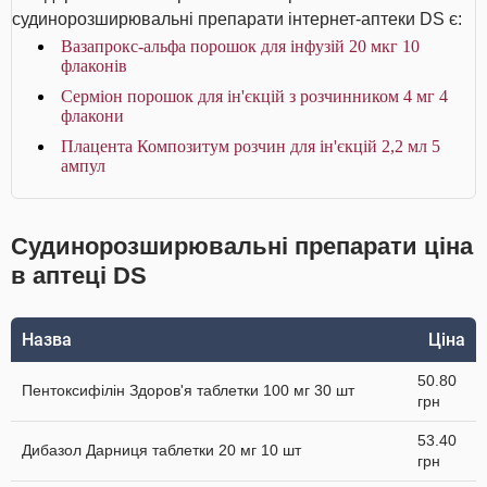
судинорозширювальні препарати інтернет-аптеки DS є:
Вазапрокс-альфа порошок для інфузій 20 мкг 10
флаконів
Серміон порошок для ін'єкцій з розчинником 4 мг 4
флакони
Плацента Композитум розчин для ін'єкцій 2,2 мл 5
ампул
Судинорозширювальні препарати ціна
в аптеці DS
Назва
Ціна
50.80
Пентоксифілін Здоров'я таблетки 100 мг 30 шт
грн
53.40
Дибазол Дарниця таблетки 20 мг 10 шт
грн