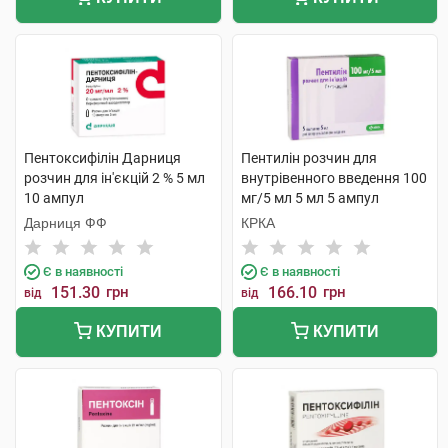
Пентоксифілін Дарниця
Пентилін розчин для
розчин для ін'єкцій 2 % 5 мл
внутрівенного введення 100
10 ампул
мг/5 мл 5 мл 5 ампул
Дарниця ФФ
КРКА
Є в наявності
Є в наявності
151.30
грн
166.10
грн
від
від
КУПИТИ
КУПИТИ