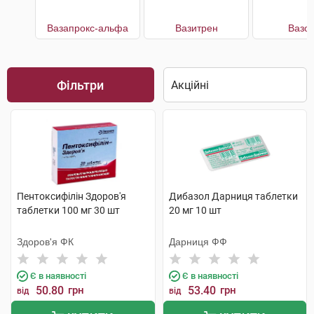
Вазапрокс-альфа
Вазитрен
Вазон
Фільтри
Пентоксифілін Здоров'я
Дибазол Дарниця таблетки
таблетки 100 мг 30 шт
20 мг 10 шт
Здоров'я ФК
Дарниця ФФ
Є в наявності
Є в наявності
50.80
грн
53.40
грн
від
від