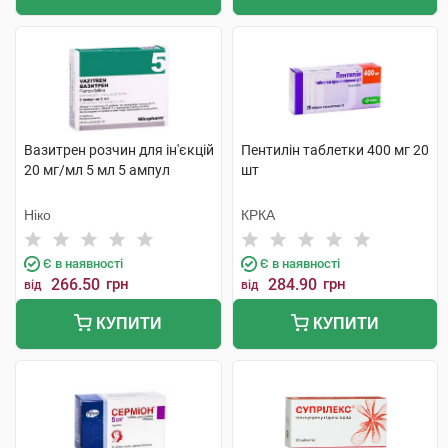
Вазитрен розчин для ін'єкцій
Пентилін таблетки 400 мг 20
20 мг/мл 5 мл 5 ампул
шт
Ніко
КРКА
Є в наявності
Є в наявності
266.50
грн
284.90
грн
від
від
КУПИТИ
КУПИТИ