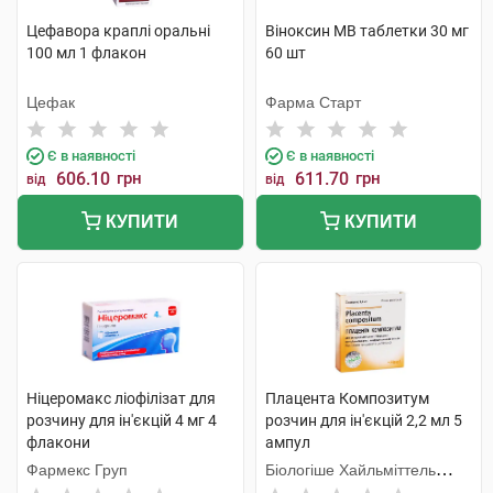
Цефавора краплі оральні
Віноксин МВ таблетки 30 мг
100 мл 1 флакон
60 шт
Цефак
Фарма Старт
Є в наявності
Є в наявності
606.10
грн
611.70
грн
від
від
КУПИТИ
КУПИТИ
Ніцеромакс ліофілізат для
Плацента Композитум
розчину для ін'єкцій 4 мг 4
розчин для ін'єкцій 2,2 мл 5
флакони
ампул
Фармекс Груп
Біологіше Хайльміттель
Хеель