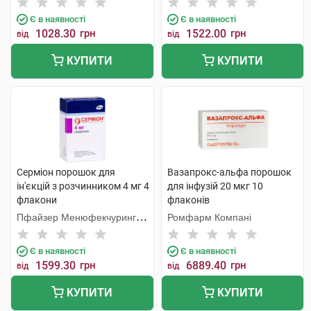
Є в наявності
Є в наявності
1028.30
грн
1522.00
грн
від
від
КУПИТИ
КУПИТИ
Серміон порошок для
Вазапрокс-альфа порошок
ін'єкцій з розчинником 4 мг 4
для інфузій 20 мкг 10
флакони
флаконів
Пфайзер Менюфекчуринг
Ромфарм Компані
Бельгія
Є в наявності
Є в наявності
1599.30
грн
6889.40
грн
від
від
КУПИТИ
КУПИТИ