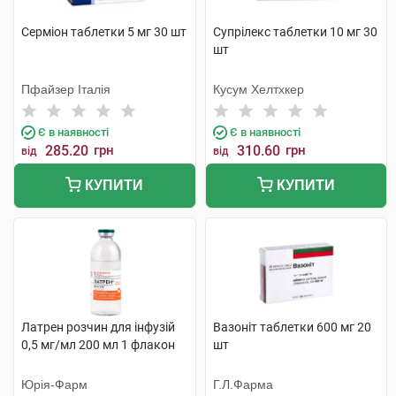
Серміон таблетки 5 мг 30 шт
Супрілекс таблетки 10 мг 30
шт
Пфайзер Італія
Кусум Хелтхкер
Є в наявності
Є в наявності
285.20
грн
310.60
грн
від
від
КУПИТИ
КУПИТИ
Латрен розчин для інфузій
Вазоніт таблетки 600 мг 20
0,5 мг/мл 200 мл 1 флакон
шт
Юрія-Фарм
Г.Л.Фарма