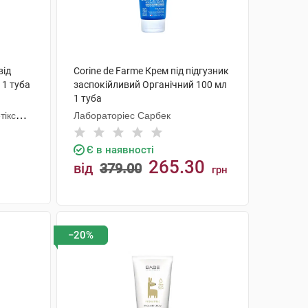
від
Corine de Farme Крем під підгузник
 1 туба
заспокійливий Органічний 100 мл
1 туба
тікс
Лабораторіес Сарбек
Є в наявності
265.30
від
379.00
грн
КУПИТИ
−20%