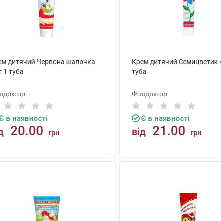
ем дитячий Червона шапочка
Крем дитячий Семицветик 4
г 1 туба
туба
тодоктор
Фітодоктор
Є в наявності
Є в наявності
20.00
21.00
д
від
грн
грн
КУПИТИ
КУПИТИ