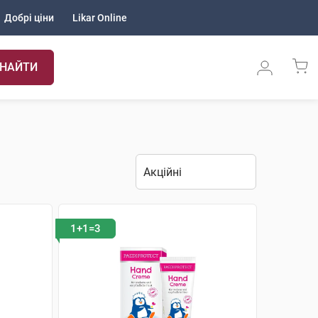
Добрі ціни
Likar Online
НАЙТИ
1+1=3