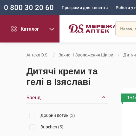
0 800 30 20 60
Програми для клієнтів
Робота у 
Каталог
Аптека D.S.
Захист І Зволоження Шкіри
Дитячі
Дитячі креми та
гелі в Ізяславі
Бренд
1+1
Добрий дотик
(3)
Bubchen
(5)