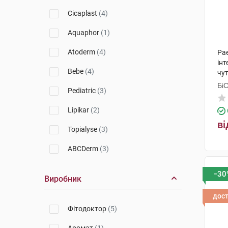
Cicaplast
(4)
Aquaphor
(1)
Atoderm
(4)
Pae
інт
Bebe
(4)
чут
Бі
Pediatric
(3)
Гр
Lipikar
(2)
ві
Topialyse
(3)
ABCDerm
(3)
−30
Виробник
дос
Фітодоктор
(5)