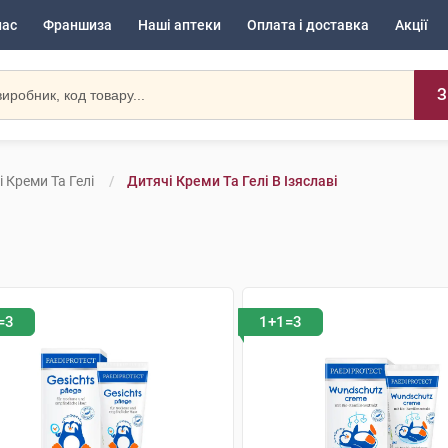
нас
Франшиза
Наші аптеки
Оплата і доставка
Акції
З
 Креми Та Гелі
Дитячі Креми Та Гелі В Ізяславі
=3
1+1=3