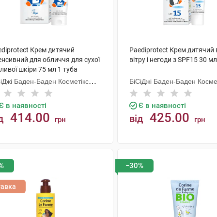
diprotect Крем дитячий
Paediprotect Крем дитячий 
енсивний для обличчя для сухої
вітру і негоди з SPF15 30 мл
ливої шкіри 75 мл 1 туба
СіДжі Баден-Баден Косметікс
БіСіДжі Баден-Баден Косме
уп Гмбх
Груп Гмбх
Є в наявності
Є в наявності
414.00
425.00
д
від
грн
грн
КУПИТИ
КУПИТИ
%
−30%
тавка