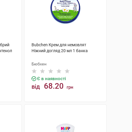
обрий
Bubchen Крем для немовлят
нтенол
Ніжний догляд 20 мл 1 банка
Бюбхен
Є в наявності
68.20
від
грн
КУПИТИ