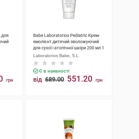
д для
Babe Laboratorios Pediatric Крем-
ючий
емолієнт дитячий зволожуючий
для сухої і атопічної шкіри 200 мл 1
туба
Laboratorios Babe, S.L.
Є в наявності
0
551.20
від
689.00
грн
грн
КУПИТИ