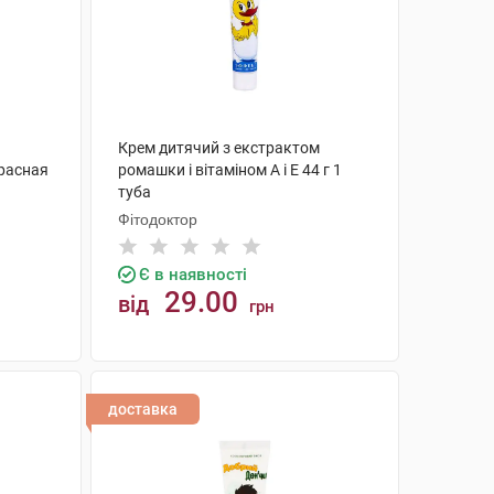
Крем дитячий з екстрактом
расная
ромашки і вітаміном А і Е 44 г 1
туба
Фітодоктор
Є в наявності
29.00
від
грн
КУПИТИ
доставка