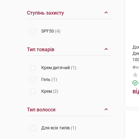
Ступінь захисту
SPF50
(4)
До
Тип товарів
Де
100
Фі
Крем дитячий
(1)
Гель
(1)
ві
Крем
(2)
Тип волосся
Для всіх типів
(1)