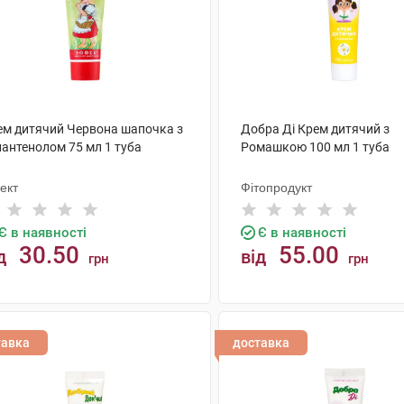
ем дитячий Червона шапочка з
Добра Ді Крем дитячий з
пантенолом 75 мл 1 туба
Ромашкою 100 мл 1 туба
ект
Фітопродукт
Є в наявності
Є в наявності
30.50
55.00
д
від
грн
грн
КУПИТИ
КУПИТИ
тавка
доставка