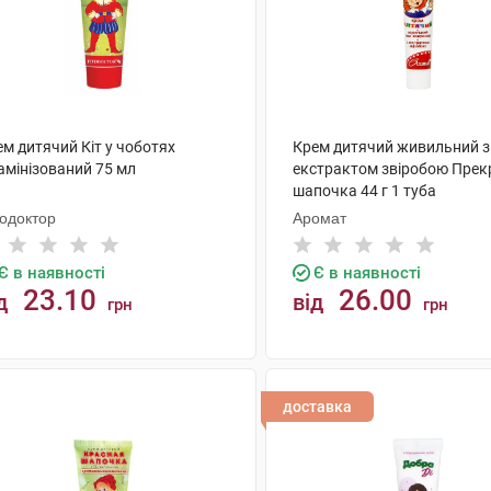
м дитячий Кіт у чоботях
Крем дитячий живильний з
амінізований 75 мл
екстрактом звіробою Прек
шапочка 44 г 1 туба
тодоктор
Аромат
Є в наявності
Є в наявності
23.10
26.00
д
від
грн
грн
КУПИТИ
КУПИТИ
доставка