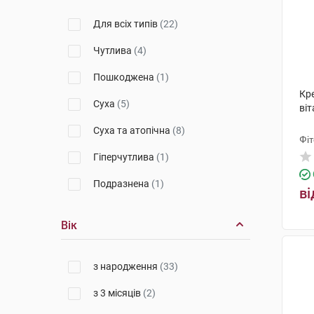
Для всіх типів
(22)
Чутлива
(4)
Пошкоджена
(1)
Кре
Суха
(5)
віт
Суха та атопічна
(8)
Фі
Гіперчутлива
(1)
Подразнена
(1)
ві
Вік
з народження
(33)
з 3 місяців
(2)