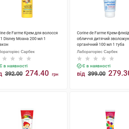
ine de Farme Крем для волосся
Corine de Farme Крем-флюї
 1 Disney Моана 200 мл 1
обличчя дитячий зволожу
акон
органічний 100 мл 1 туба
бораторіес Сарбек
Лабораторіес Сарбек
Є в наявності
Є в наявності
274.40
279.3
д
392.00
від
399.00
грн
КУПИТИ
КУПИТИ