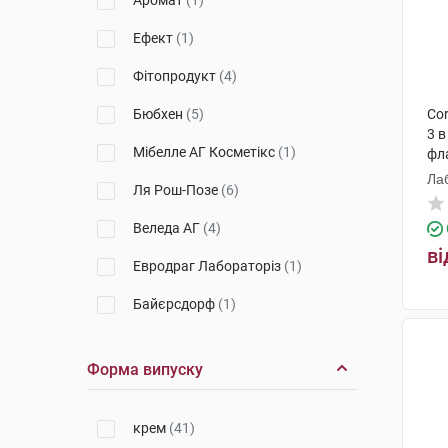
Аромат
(1)
Ефект
(1)
Фітопродукт
(4)
Бюбхен
(5)
Cor
3 в
Мібелле АГ Косметікс
(1)
фл
Ла
Ля Рош-Позе
(6)
Веледа АГ
(4)
ві
Евродраг Лабораторіз
(1)
Байєрсдорф
(1)
БіСіДжі Баден-Баден Косметікс
Груп Гмбх
(5)
Форма випуску
Лабораторіес Сарбек
(3)
крем
(41)
КОСМОНДЕ А.С. ЧЕСЬКА