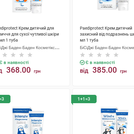
diprotect Крем дитячий для
Paediprotect Крем дитячий
иччя для сухої чутливої шкіри
захисний від подразнень ш
мл 1 туба
мл 1 туба
СіДжі Баден-Баден Косметікс
БіСіДжі Баден-Баден Косме
уп Гмбх
Груп Гмбх
Є в наявності
Є в наявності
368.00
385.00
д
від
грн
грн
КУПИТИ
КУПИТИ
=3
1+1=3