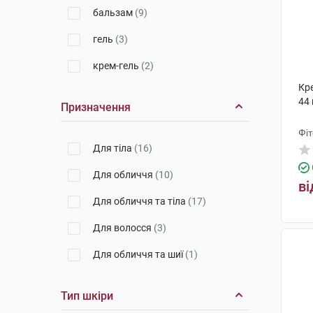
РЕСПУБЛІКА
(1)
бальзам
(9)
Лабораторія Біодерма
(6)
гель
(3)
Урьяж
(4)
крем-гель
(2)
Laboratorios Babe, S.L.
(3)
Кр
44 
Ляборатуар SVR
(3)
Призначення
НАОС Екобайолоджі
(1)
Фі
Для тіла
(16)
Для обличчя
(10)
ві
Для обличчя та тіла
(17)
Для волосся
(3)
Для обличчя та шиї
(1)
Тип шкіри