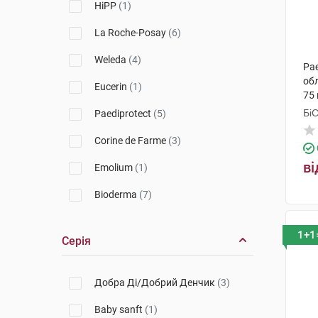
HiPP
(1)
La Roche-Posay
(6)
Weleda
(4)
Pae
обл
Eucerin
(1)
75 
Бі
Paediprotect
(5)
Гр
Corine de Farme
(3)
ві
Emolium
(1)
Bioderma
(7)
Uriage
(4)
1+1
Серія
Babe Laboratorios
(3)
SVR
(3)
Добра Ді/Добрий Денчик
(3)
Baby sanft
(1)