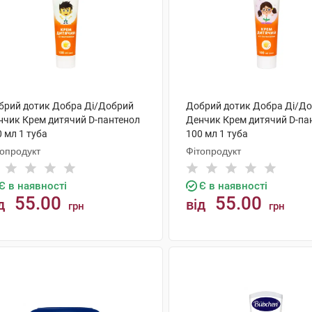
брий дотик Добра Ді/Добрий
Добрий дотик Добра Ді/Д
нчик Крем дитячий D-пантенол
Денчик Крем дитячий D-па
 мл 1 туба
100 мл 1 туба
топродукт
Фітопродукт
Є в наявності
Є в наявності
55.00
55.00
д
від
грн
грн
КУПИТИ
КУПИТИ