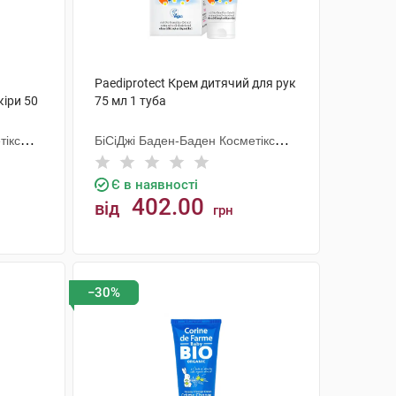
Paediprotect Крем дитячий для рук
кіри 50
75 мл 1 туба
тікс
БіСіДжі Баден-Баден Косметікс
Груп Гмбх
Є в наявності
402.00
від
грн
КУПИТИ
−30%