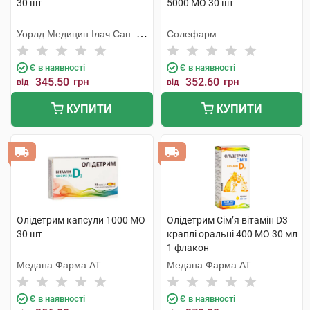
30 шт
5000 МО 30 шт
Уорлд Медицин Ілач Сан. Ве
Солефарм
Тідж
Є в наявності
Є в наявності
345.50
грн
352.60
грн
від
від
КУПИТИ
КУПИТИ
Олідетрим капсули 1000 МО
Олідетрим Сім’я вітамін D3
30 шт
краплі оральні 400 МО 30 мл
1 флакон
Медана Фарма АТ
Медана Фарма АТ
Є в наявності
Є в наявності