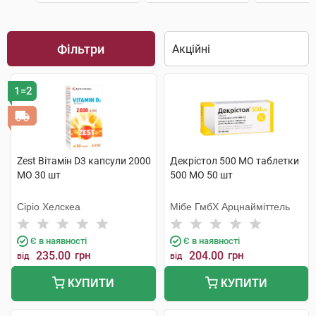
Фільтри
1=2
Zest Вітамін D3 капсули 2000
Декрістол 500 МО таблетки
МО 30 шт
500 МО 50 шт
Сіріо Хелскеа
Мібе ГмбХ Арцнайміттель
Є в наявності
Є в наявності
235.00
грн
204.00
грн
від
від
КУПИТИ
КУПИТИ