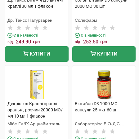
Др.Тайсс Вітамін Д3 дитячі
Солвіт вітамін D3 капсули
краплі 30 мл 1 флакон
2000 МО 30 шт
Др. Тайсс Натурварен
Солефарм
Є в наявності
Є в наявності
249.90
грн
253.50
грн
від
від
КУПИТИ
КУПИТИ
Декрістол Краплі краплі
Вістабон D3 1000 МО
оральні, розчин 20000 МО/
капсули 25 мкг 60 шт
мл 10 мл 1 флакон
Мібе ГмбХ Арцнайміттель
Лабораторiос БIО-ДIС
Еспанія
Є в наявності
Є в наявності