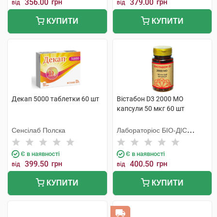
356.00
грн
379.00
грн
від
від
КУПИТИ
КУПИТИ
Декап 5000 таблетки 60 шт
Вістабон D3 2000 МО
капсули 50 мкг 60 шт
Сенсілаб Полска
Лабораторiос БIО-ДIС
Еспанія
Є в наявності
Є в наявності
399.50
грн
400.50
грн
від
від
КУПИТИ
КУПИТИ