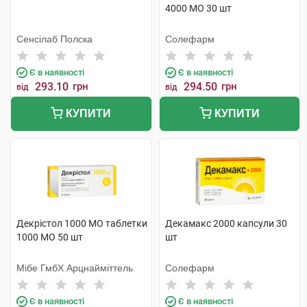
4000 МО 30 шт
Сенсілаб Полска
Солефарм
Є в наявності
Є в наявності
293.10
грн
294.50
грн
від
від
КУПИТИ
КУПИТИ
Декрістол 1000 МО таблетки
Декамакс 2000 капсули 30
1000 МО 50 шт
шт
Мібе ГмбХ Арцнайміттель
Солефарм
Є в наявності
Є в наявності