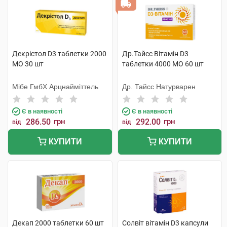
Декрістол D3 таблетки 2000
Др.Тайсс Вітамін D3
МО 30 шт
таблетки 4000 МО 60 шт
Мібе ГмбХ Арцнайміттель
Др. Тайсс Натурварен
Є в наявності
Є в наявності
286.50
грн
292.00
грн
від
від
КУПИТИ
КУПИТИ
Декап 2000 таблетки 60 шт
Солвіт вітамін D3 капсули