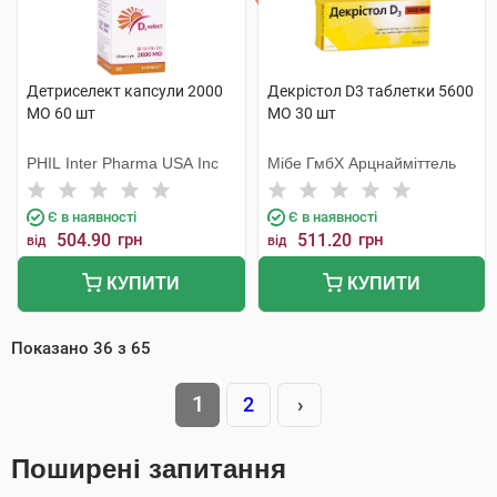
Детриселект капсули 2000
Декрістол D3 таблетки 5600
МО 60 шт
МО 30 шт
PHIL Inter Pharma USA Inc
Мібе ГмбХ Арцнайміттель
Є в наявності
Є в наявності
504.90
грн
511.20
грн
від
від
КУПИТИ
КУПИТИ
Показано
36
з
65
1
2
›
Поширені запитання