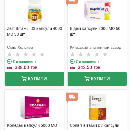
Zest Вітамін D3 капсули 4000
Відеїн капсули 2000 МО 60
МО 30 шт
шт
Сіріо Хелскеа
Київський вітамінний завод
Є в наявності
Є в наявності
338.00
грн
342.50
грн
від
від
КУПИТИ
КУПИТИ
Коледан капсули 5000 МО
Солвіт вітамін D3 капсули