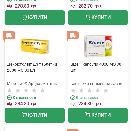
278.80
грн
282.70
грн
від
від
КУПИТИ
КУПИТИ
Декрістолвіт Д3 таблетки
Відеїн капсули 4000 МО 30
2000 МО 30 шт
шт
Мібе ГмбХ Арцнайміттель
Київський вітамінний завод
Є в наявності
Є в наявності
284.30
грн
284.80
грн
від
від
КУПИТИ
КУПИТИ