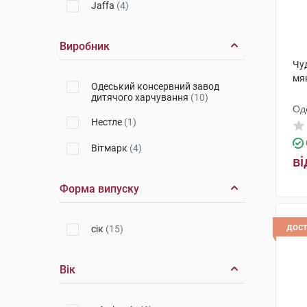
Jaffa
(4)
Виробник
Чу
мяк
Одеський консервний завод
дитячого харчування
(10)
Од
Нестле
(1)
ди
Вітмарк
(4)
ві
Форма випуску
дос
сік
(15)
Вік