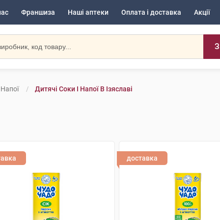
нас
Франшиза
Наші аптеки
Оплата і доставка
Акції
З
 Напої
Дитячі Соки І Напої В Ізяславі
тавка
доставка