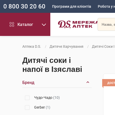
0 800 30 20 60
Програми для клієнтів
Робота у 
Каталог
Аптека D.S.
Дитяче Харчування
Дитячі Соки І
Дитячі соки і
напої в Ізяславі
Бренд
дос
Чудо-Чадо
(10)
Gerber
(1)