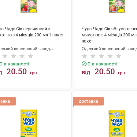
до-Чадо Сік персиковий з
Чудо-Чадо Сік яблуко-перс
оттю з 4 місяців 200 мл 1 пакет
м'якоттю з 4 місяців 200 мл
пакет
еський консервний завод
Одеський консервний заво
тячого харчування
дитячого харчування
Є в наявності
Є в наявності
20.50
20.50
д
від
грн
грн
КУПИТИ
КУПИТИ
тавка
доставка