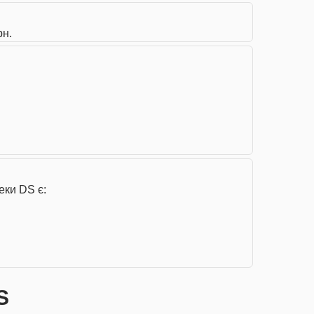
рн.
еки DS є:
S