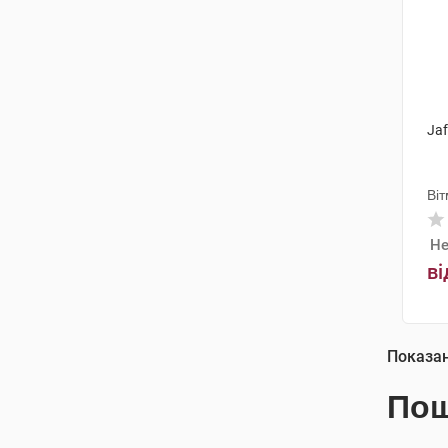
Jaf
Ві
Не
ві
Показа
Пош