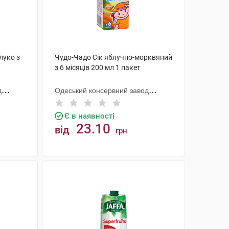
луко з
Чудо-Чадо Сік яблучно-морквяний
з 6 місяців 200 мл 1 пакет
д
Одеський консервний завод
дитячого харчування
Є в наявності
23.10
від
грн
КУПИТИ