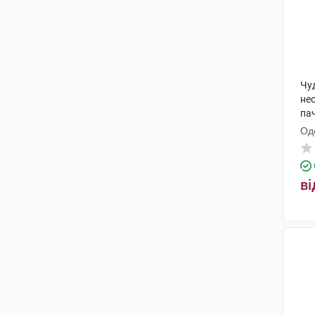
Чу
нео
па
Од
ди
ві