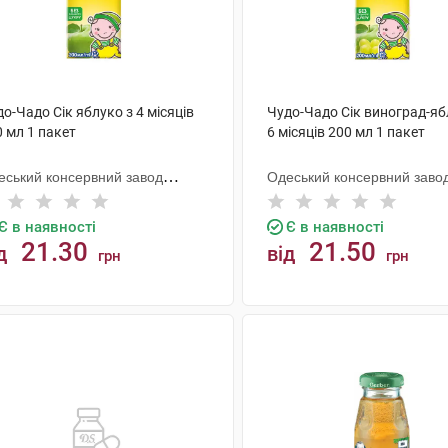
о-Чадо Сік яблуко з 4 місяців
Чудо-Чадо Сік виноград-яб
 мл 1 пакет
6 місяців 200 мл 1 пакет
еський консервний завод
Одеський консервний заво
тячого харчування
дитячого харчування
Є в наявності
Є в наявності
21.30
21.50
д
від
грн
грн
КУПИТИ
КУПИТИ