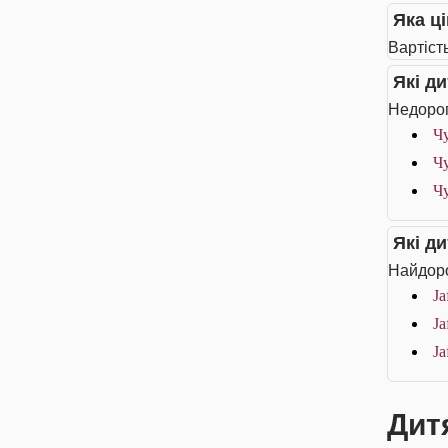
Яка ці
Вартість
Які д
Недороги
Чу
Чу
Чу
Які д
Найдоро
Ja
Ja
Ja
Дитя