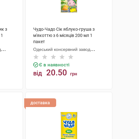
ик з
Чудо-Чадо Сік яблуко-груша з
 1
м'якоттю з 6 місяців 200 мл 1
пакет
д
Одеський консервний завод
дитячого харчування
Є в наявності
20.50
від
грн
КУПИТИ
доставка