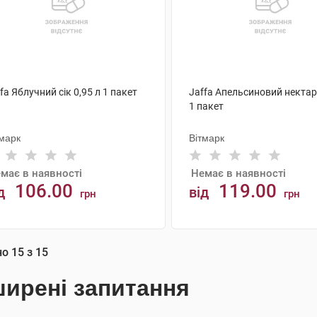
fa Яблучний сік 0,95 л 1 пакет
Jaffa Апельсиновий нектар 
1 пакет
тмарк
Вітмарк
має в наявності
Немає в наявності
106.00
119.00
д
від
грн
грн
АНАЛОГИ
АНАЛОГИ
но
15
з
15
ирені запитання