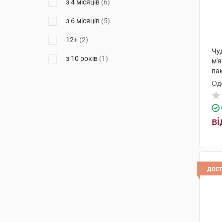
з 4 місяців
(6)
з 6 місяців
(5)
12+
(2)
Чу
з 10 років
(1)
м'я
па
Од
ди
ві
дос