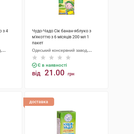
 з 4
Чудо-Чадо Сік банан-яблуко з
м'якоттю з 6 місяців 200 мл 1
пакет
д
Одеський консервний завод
дитячого харчування
Є в наявності
21.00
від
грн
КУПИТИ
доставка