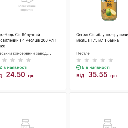
до-Чадо Сік Яблучний
Gerber Сік яблучно-грушеви
світлений з 4 месяців 200 мл 1
місяців 175 мл 1 банка
чка
еський консервний завод
Нестле
тячого харчування
Є в наявності
Є в наявності
24.50
35.55
д
від
грн
грн
КУПИТИ
КУПИТИ