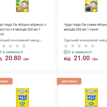
до-Чадо Сік яблуко-абрикос з
Чудо-Чадо Сік слива-яблуко
коттю з 4 місяців 200 мл 1
місяців 200 мл 1 пакет
кет
еський консервний завод
Одеський консервний заво
тячого харчування
дитячого харчування
Є в наявності
Є в наявності
20.80
21.00
д
від
грн
грн
КУПИТИ
КУПИТИ
тавка
доставка