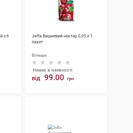
й з 6
Jaffa Вишневий нектар 0,95 л 1
пакет
Вітмарк
Немає в наявності
99.00
від
грн
АНАЛОГИ