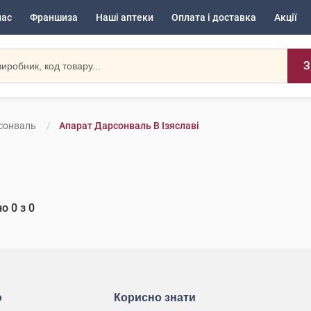
нас
Франшиза
Наші аптеки
Оплата і доставка
Акції
З
сонваль
Апарат Дарсонваль В Ізяславі
но
0
з
0
ю
Корисно знати