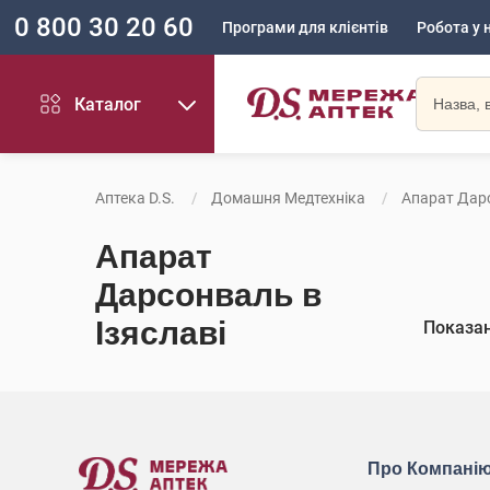
0 800 30 20 60
Програми для клієнтів
Робота у 
Каталог
Аптека D.S.
Домашня Медтехніка
Апарат Дар
Апарат
Дарсонваль в
Ізяславі
Показа
Про Компані