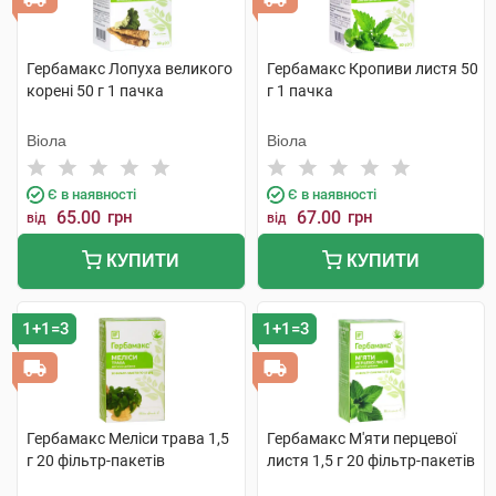
Гербамакс Лопуха великого
Гербамакс Кропиви листя 50
корені 50 г 1 пачка
г 1 пачка
Віола
Віола
Є в наявності
Є в наявності
65.00
грн
67.00
грн
від
від
КУПИТИ
КУПИТИ
1+1=3
1+1=3
Гербамакс Меліси трава 1,5
Гербамакс М'яти перцевої
г 20 фільтр-пакетів
листя 1,5 г 20 фільтр-пакетів