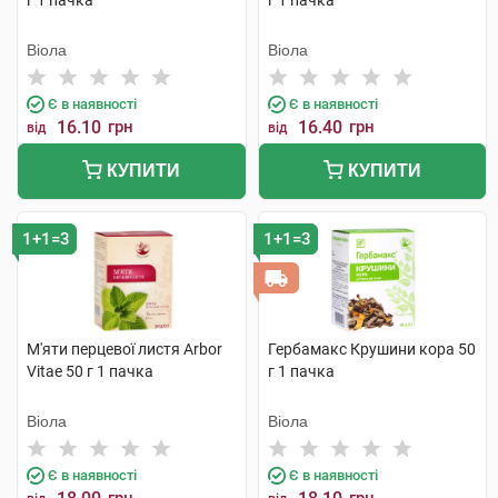
г 1 пачка
г 1 пачка
Віола
Віола
Є в наявності
Є в наявності
16.10
грн
16.40
грн
від
від
КУПИТИ
КУПИТИ
1+1=3
1+1=3
М'яти перцевої листя Arbor
Гербамакс Крушини кора 50
Vitae 50 г 1 пачка
г 1 пачка
Віола
Віола
Є в наявності
Є в наявності