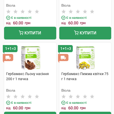
Віола
Віола
Є в наявності
Є в наявності
60.00
грн
60.00
грн
від
від
КУПИТИ
КУПИТИ
1+1=3
1+1=3
Гербамакс Льону насіння
Гербамакс Пижма квітки 75
200 г 1 пачка
г 1 пачка
Віола
Віола
Є в наявності
Є в наявності
60.00
грн
60.00
грн
від
від