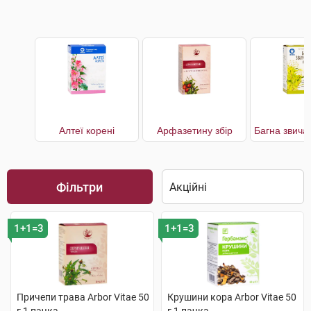
Алтеї корені
Арфазетину збір
Фільтри
1+1=3
1+1=3
Причепи трава Arbor Vitae 50
Крушини кора Arbor Vitae 50