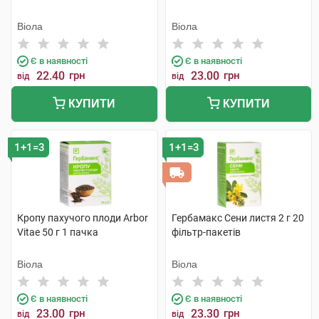
Віола
Віола
Є в наявності
Є в наявності
22.40
грн
23.00
грн
від
від
КУПИТИ
КУПИТИ
1+1=3
1+1=3
Кропу пахучого плоди Arbor
Гербамакс Сени листя 2 г 20
Vitae 50 г 1 пачка
фільтр-пакетів
Віола
Віола
Є в наявності
Є в наявності
23.00
грн
23.30
грн
від
від