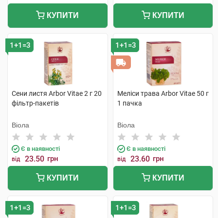
КУПИТИ
КУПИТИ
1+1=3
1+1=3
Сени листя Arbor Vitae 2 г 20
Меліси трава Arbor Vitae 50 г
фільтр-пакетів
1 пачка
Віола
Віола
Є в наявності
Є в наявності
23.50
грн
23.60
грн
від
від
КУПИТИ
КУПИТИ
1+1=3
1+1=3