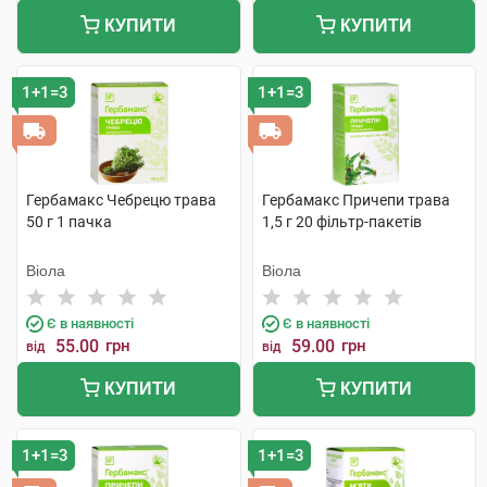
КУПИТИ
КУПИТИ
1+1=3
1+1=3
Гербамакс Чебрецю трава
Гербамакс Причепи трава
50 г 1 пачка
1,5 г 20 фільтр-пакетів
Віола
Віола
Є в наявності
Є в наявності
55.00
грн
59.00
грн
від
від
КУПИТИ
КУПИТИ
1+1=3
1+1=3