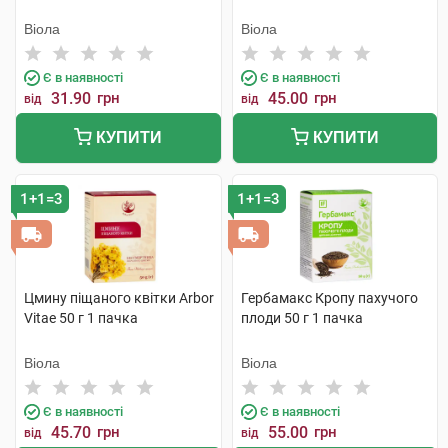
Віола
Віола
Є в наявності
Є в наявності
31.90
грн
45.00
грн
від
від
КУПИТИ
КУПИТИ
1+1=3
1+1=3
Цмину піщаного квітки Arbor
Гербамакс Кропу пахучого
Vitae 50 г 1 пачка
плоди 50 г 1 пачка
Віола
Віола
Є в наявності
Є в наявності
45.70
грн
55.00
грн
від
від