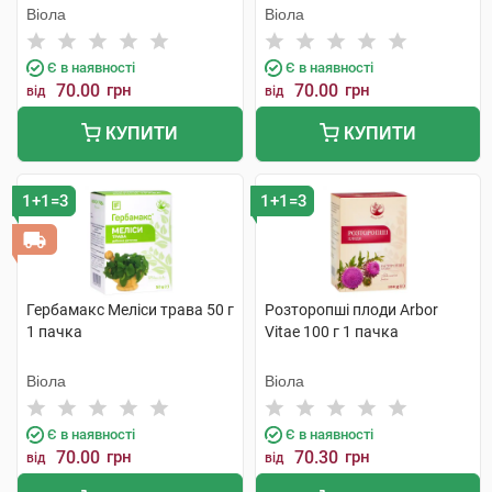
Віола
Віола
Є в наявності
Є в наявності
70.00
грн
70.00
грн
від
від
КУПИТИ
КУПИТИ
1+1=3
1+1=3
Гербамакс Меліси трава 50 г
Розторопші плоди Arbor
1 пачка
Vitae 100 г 1 пачка
Віола
Віола
Є в наявності
Є в наявності
70.00
грн
70.30
грн
від
від