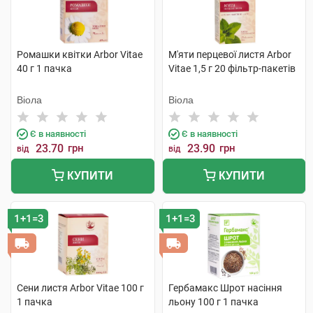
Ромашки квітки Arbor Vitae
М'яти перцевої листя Arbor
40 г 1 пачка
Vitae 1,5 г 20 фільтр-пакетів
Віола
Віола
Є в наявності
Є в наявності
23.70
грн
23.90
грн
від
від
КУПИТИ
КУПИТИ
1+1=3
1+1=3
Сени листя Arbor Vitae 100 г
Гербамакс Шрот насіння
1 пачка
льону 100 г 1 пачка