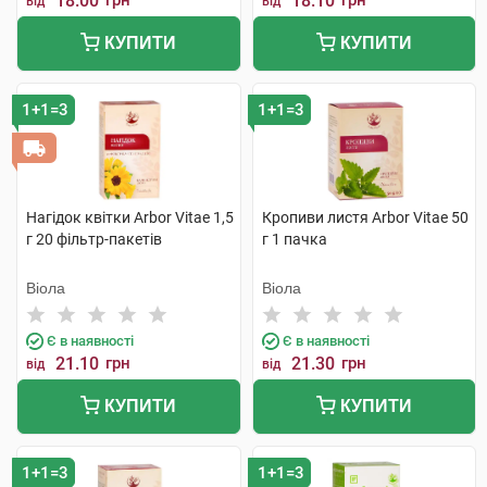
18.00
грн
18.10
грн
від
від
КУПИТИ
КУПИТИ
1+1=3
1+1=3
Нагідок квітки Arbor Vitae 1,5
Кропиви листя Arbor Vitae 50
г 20 фільтр-пакетів
г 1 пачка
Віола
Віола
Є в наявності
Є в наявності
21.10
грн
21.30
грн
від
від
КУПИТИ
КУПИТИ
1+1=3
1+1=3