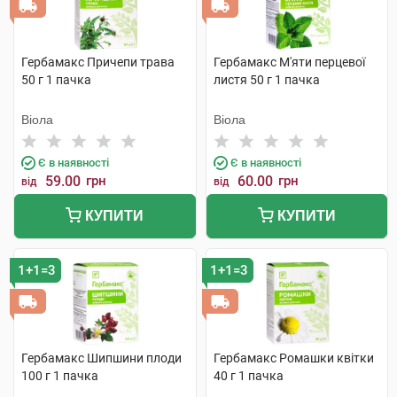
Гербамакс Причепи трава
Гербамакс М'яти перцевої
50 г 1 пачка
листя 50 г 1 пачка
Віола
Віола
Є в наявності
Є в наявності
59.00
грн
60.00
грн
від
від
КУПИТИ
КУПИТИ
1+1=3
1+1=3
Гербамакс Шипшини плоди
Гербамакс Ромашки квітки
100 г 1 пачка
40 г 1 пачка