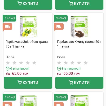
КУПИТИ
КУПИТИ
1+1=3
1+1=3
Гербамакс Звіробою трава
Гербамакс Кмину плоди 50 г
75 г 1 пачка
1 пачка
Віола
Віола
Є в наявності
Є в наявності
65.00
грн
65.00
грн
від
від
КУПИТИ
КУПИТИ
1+1=3
1+1=3