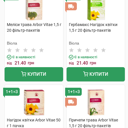
Меліси трава Arbor Vitae 1,5 г
Гербамакс Нагідок квітки
20 фільтр-пакетів
1,5 г 20 фільтр-пакетів
Віола
Віола
Є в наявності
Є в наявності
21.40
грн
21.40
грн
від
від
КУПИТИ
КУПИТИ
1+1=3
1+1=3
Нагідок квітки Arbor Vitae 50
Причепи трава Arbor Vitae
г 1 пачка
1,5 г 20 фільтр-пакетів