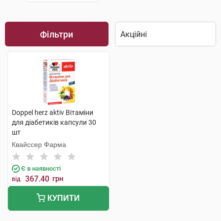
Фільтри
Doppel herz aktiv Вітаміни
для діабетиків капсули 30
шт
Квайссер Фарма
Є в наявності
367.40
грн
від
КУПИТИ