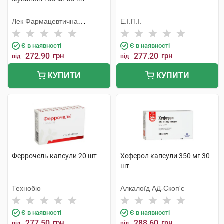
Лек Фармацевтична
Е.І.П.І.
компанія
Є в наявності
Є в наявності
272.90
грн
277.20
грн
від
від
КУПИТИ
КУПИТИ
Феррочель капсули 20 шт
Хеферол капсули 350 мг 30
шт
Технобіо
Алкалоїд АД-Скоп'є
Є в наявності
Є в наявності
277.50
грн
288.60
грн
від
від