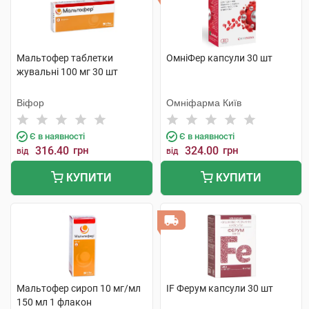
Мальтофер таблетки
ОмніФер капсули 30 шт
жувальні 100 мг 30 шт
Віфор
Омніфарма Київ
Є в наявності
Є в наявності
316.40
грн
324.00
грн
від
від
КУПИТИ
КУПИТИ
Мальтофер сироп 10 мг/мл
IF Ферум капсули 30 шт
150 мл 1 флакон