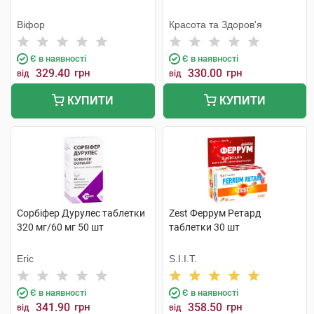
Віфор
Красота та Здоров'я
Є в наявності
Є в наявності
329.40
грн
330.00
грн
від
від
КУПИТИ
КУПИТИ
Сорбіфер Дурулес таблетки
Zest Феррум Ретард
320 мг/60 мг 50 шт
таблетки 30 шт
Егіс
S.I.I.T.
Є в наявності
Є в наявності
341.90
грн
358.50
грн
від
від