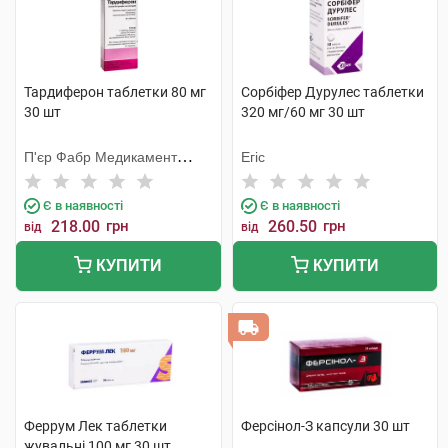
Тардиферон таблетки 80 мг
Сорбіфер Дурулес таблетки
30 шт
320 мг/60 мг 30 шт
П'єр Фабр Медикамент
Егіс
Продакшн
Є в наявності
Є в наявності
218.00
грн
260.50
грн
від
від
КУПИТИ
КУПИТИ
Феррум Лек таблетки
Ферсінол-З капсули 30 шт
жувальні 100 мг 30 шт