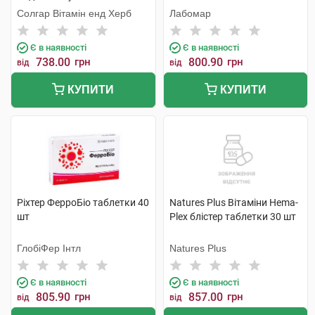
Солгар Вітамін енд Херб
Лабомар
Є в наявності
Є в наявності
738.00
грн
800.90
грн
від
від
КУПИТИ
КУПИТИ
Ріхтер ФерроБіо таблетки 40
Natures Plus Вітаміни Hema-
шт
Plex блістер таблетки 30 шт
ГлобіФер Інтл
Natures Plus
Є в наявності
Є в наявності
805.90
грн
857.00
грн
від
від