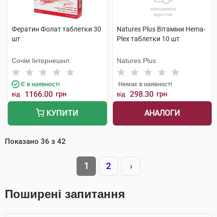
Фератин Фолат таблетки 30
Natures Plus Вітаміни Hema-
шт
Plex таблетки 10 шт
Сочім Інтернешнл
Natures Plus
Є в наявності
Немає в наявності
1166.00
грн
298.30
грн
від
від
АНАЛОГИ
КУПИТИ
Показано
36
з
42
1
2
›
Поширені запитання