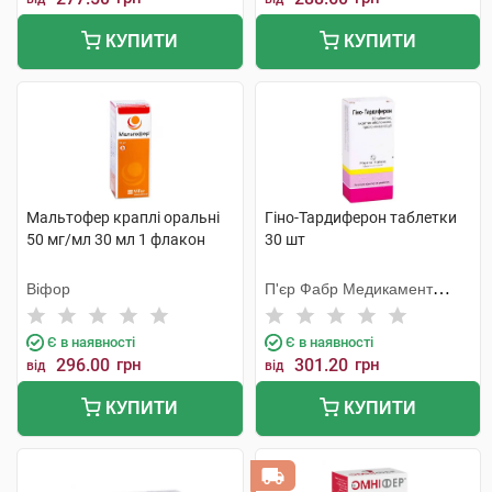
КУПИТИ
КУПИТИ
Мальтофер краплі оральні
Гіно-Тардиферон таблетки
50 мг/мл 30 мл 1 флакон
30 шт
Віфор
П'єр Фабр Медикамент
Продакшн
Є в наявності
Є в наявності
296.00
грн
301.20
грн
від
від
КУПИТИ
КУПИТИ