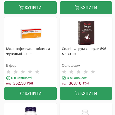
КУПИТИ
КУПИТИ
Мальтофер Фол таблетки
Солвіт Ферум капсули 596
жувальні 30 шт
мг 30 шт
Віфор
Солефарм
Є в наявності
Є в наявності
362.50
грн
363.10
грн
від
від
КУПИТИ
КУПИТИ