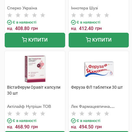
Сперко Україна
Іннотера Шузі
Є в наявності
Є в наявності
408.80
грн
412.40
грн
від
від
КУПИТИ
КУПИТИ
ВістаФерум Оравіт капсули
Феруза ФЛ таблетки 30 шт
30 шт
Актілайф Нутрішн ТОВ
Лек Фармацевтична
компанія
Є в наявності
Є в наявності
468.90
грн
494.50
грн
від
від