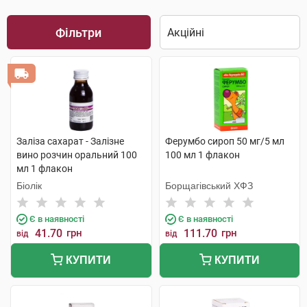
Фільтри
Заліза сахарат - Залізне
Ферумбо сироп 50 мг/5 мл
вино розчин оральний 100
100 мл 1 флакон
мл 1 флакон
Біолік
Борщагівський ХФЗ
Є в наявності
Є в наявності
41.70
грн
111.70
грн
від
від
КУПИТИ
КУПИТИ