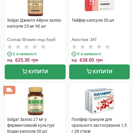
Solgar Джентл Айрон залізо
Тайфер капсули 30 шт
капсули 25 мг 90 шт
Солгар Вітамін енд Херб
Акнотіум ЗАТ
Є в наявності
Є в наявності
625.30
грн
638.00
грн
від
від
КУПИТИ
КУПИТИ
Solgar Залізо 27 мг у
Поліфер гранули для
ферментованій культурі
орального застосування 1,5
Коджі капсули 30 шт
г 28 стіків