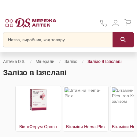
Аптека D.S.
Мінерали
Залізо
Залізо В Ізяславі
Залізо в Ізяславі
ВістаФерум Оравіт
Вітаміни Hema-Plex