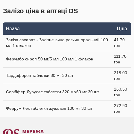
Залізо ціна в аптеці DS
Назва
Ціна
Заліза сахарат - Залізне вино розчин оральний 100
41.70
мл 1 флакон
грн
111.70
Ферумбо сироп 50 мг/5 мл 100 мл 1 флакон
грн
218.00
Тардиферон таблетки 80 мг 30 шт
грн
260.50
Сорбіфер Дурулес таблетки 320 мг/60 мг 30 шт
грн
272.90
Феррум Лек таблетки жувальні 100 мг 30 шт
грн