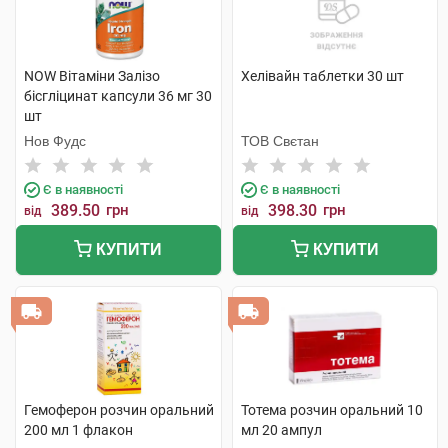
NOW Вітаміни Залізо
Хелівайн таблетки 30 шт
бісгліцинат капсули 36 мг 30
шт
Нов Фудс
ТОВ Свєтан
Є в наявності
Є в наявності
389.50
грн
398.30
грн
від
від
КУПИТИ
КУПИТИ
Гемоферон розчин оральний
Тотема розчин оральний 10
200 мл 1 флакон
мл 20 ампул