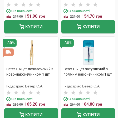
Є в наявності
Є в наявності
151.90
154.70
грн
грн
від
217.00
від
221.00
КУПИТИ
КУПИТИ
−30%
−30%
Beter Пінцет позолочений з
Beter Пінцет затуплений з
краб-наконечником 1 шт
прямим наконечником 1 шт
Індастріас Бетер С.А.
Індастріас Бетер С.А.
Є в наявності
Є в наявності
165.20
184.80
грн
грн
від
236.00
від
264.00
КУПИТИ
КУПИТИ