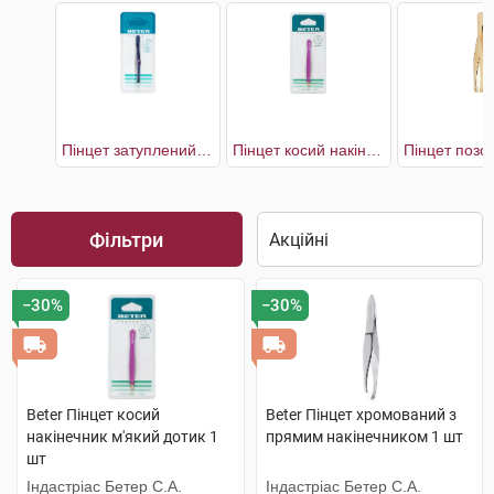
Пінцет затуплений з прямим наконечником
Пінцет косий накінечник м'який дотик
Фільтри
−30%
−30%
Beter Пінцет косий
Beter Пінцет хромований з
накінечник м'який дотик 1
прямим накінечником 1 шт
шт
Індастріас Бетер С.А.
Індастріас Бетер С.А.