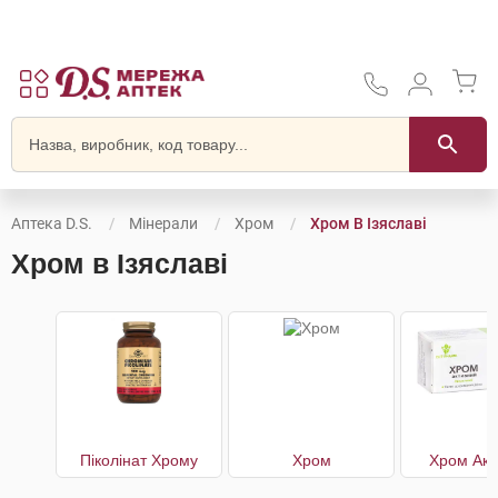
Аптека D.S.
Мінерали
Хром
Хром В Ізяславі
Хром в Ізяславі
Піколінат Хрому
Хром
Хром Акт