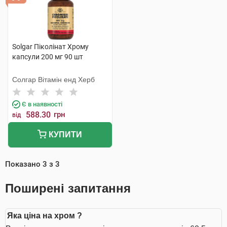
Solgar Піколінат Хрому
капсули 200 мг 90 шт
Солгар Вітамін енд Херб
Є в наявності
588.30
грн
від
КУПИТИ
Показано
3
з
3
Поширені запитання
Яка ціна на хром ?