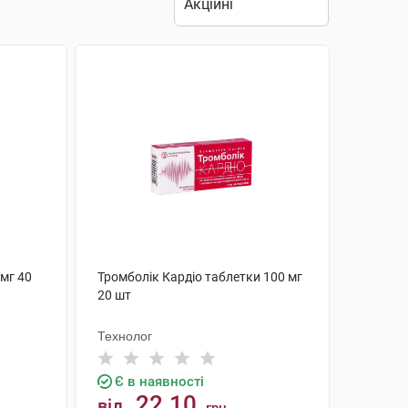
 мг 40
Тромболік Кардіо таблетки 100 мг
20 шт
Технолог
Є в наявності
22.10
від