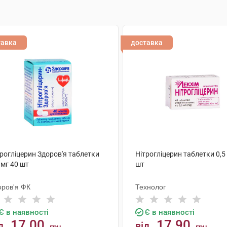
тавка
доставка
рогліцерин Здоров'я таблетки
Нітрогліцерин таблетки 0,5
 мг 40 шт
шт
оров'я ФК
Технолог
Є в наявності
Є в наявності
17.00
17.90
д
від