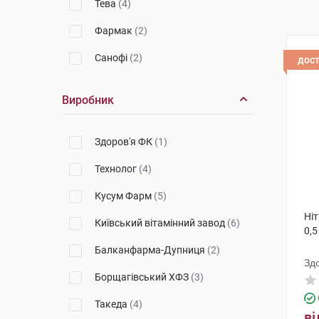
Тева
(4)
Фармак
(2)
Санофі
(2)
дос
Виробник
Здоров'я ФК
(1)
Технолог
(4)
Кусум Фарм
(5)
Ніт
Київський вітамінний завод
(6)
0,5
Балканфарма-Дупниця
(2)
Зд
Борщагівський ХФЗ
(3)
Такеда
(4)
ві