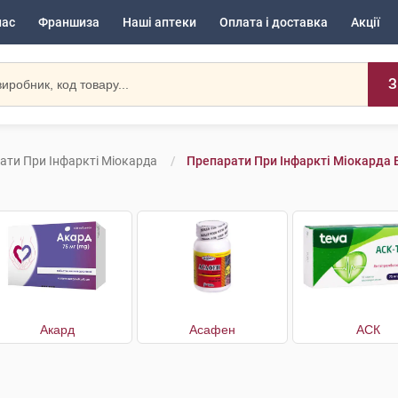
нас
Франшиза
Наші аптеки
Оплата і доставка
Акції
З
ати При Інфаркті Міокарда
Препарати При Інфаркті Міокарда В
Акард
Асафен
АСК