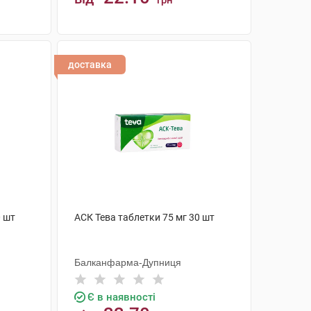
грн
КУПИТИ
доставка
0 шт
АСК Тева таблетки 75 мг 30 шт
Балканфарма-Дупниця
Є в наявності