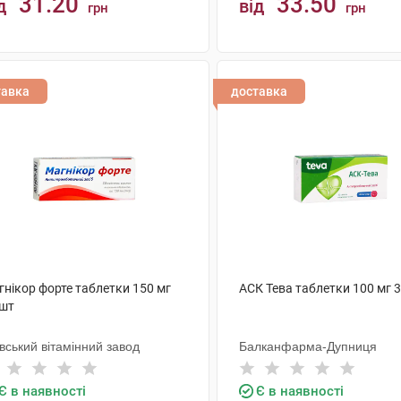
31.20
33.50
д
від
грн
грн
КУПИТИ
КУПИТИ
тавка
доставка
гнікор форте таблетки 150 мг
АСК Тева таблетки 100 мг 
 шт
вський вітамінний завод
Балканфарма-Дупниця
Є в наявності
Є в наявності