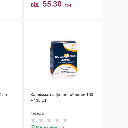
55.30
від
грн
КУПИТИ
0 шт
Кардіомагніл форте таблетки 150
мг 30 шт
Такеда
Є в наявності