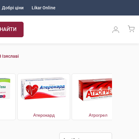
Добрі ціни
Likar Online
НАЙТИ
 Ізяславі
Атерокард
Атрогрел