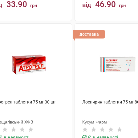
33.90
46.90
д
від
грн
грн
КУПИТИ
КУПИТИ
доставка
огрел таблетки 75 мг 30 шт
Лоспирин таблетки 75 мг 8
рщагівський ХФЗ
Кусум Фарм
Є в наявності
Є в наявності