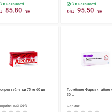
Є в наявності
Є в наявності
85.80
95.50
д
від
грн
грн
КУПИТИ
КУПИТИ
огрел таблетки 75 мг 60 шт
Тромбонет Фармак таблетк
30 шт
рщагівський ХФЗ
Фармак