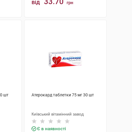
33.70
від
грн
КУПИТИ
30 шт
Атерокард таблетки 75 мг 30 шт
Київський вітамінний завод
Є в наявності