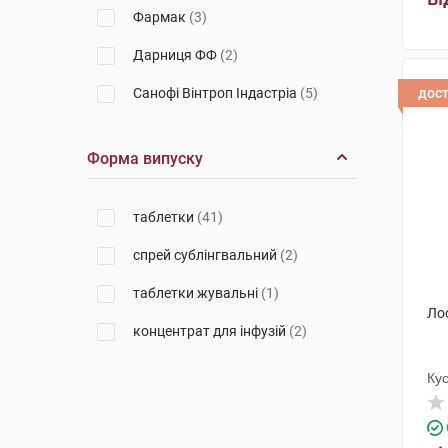
Фармак
(3)
Дарниця ФФ
(2)
Санофі Вінтроп Індастріа
(5)
дос
Польфарма
(2)
Форма випуску
Егіс
(1)
Актавіс
(3)
таблетки
(41)
Мікрохім
(3)
спрей сублінгвальний
(2)
Фармасайнс
(1)
таблетки жувальні
(1)
Ло
Дослідний завод ГНЦЛС
(1)
концентрат для інфузій
(2)
Ку