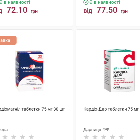
Є в наявності
Є в наявності
72.10
77.50
д
від
грн
грн
КУПИТИ
КУПИТИ
тавка
діомагніл таблетки 75 мг 30 шт
Кардіо-Дар таблетки 75 мг
кеда
Дарниця ФФ