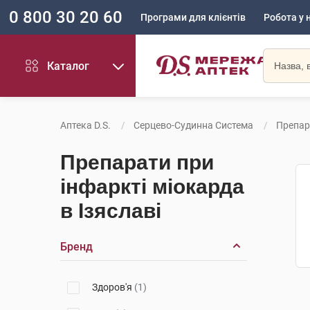
0 800 30 20 60
Програми для клієнтів
Робота у 
Каталог
Аптека D.S.
Серцево-Судинна Система
Препар
Препарати при
інфаркті міокарда
в Ізяславі
Бренд
Здоров'я
(1)