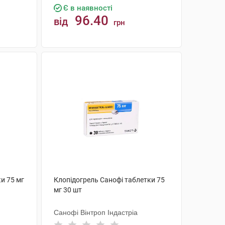
Є в наявності
96.40
від
грн
КУПИТИ
и 75 мг
Клопідогрель Санофі таблетки 75
мг 30 шт
Санофі Вінтроп Індастріа