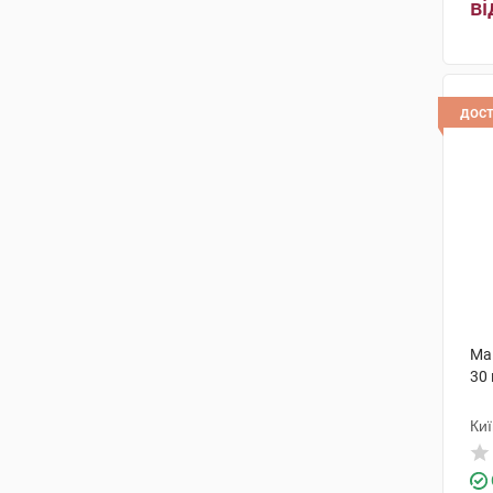
ві
дос
Ма
30
Киї